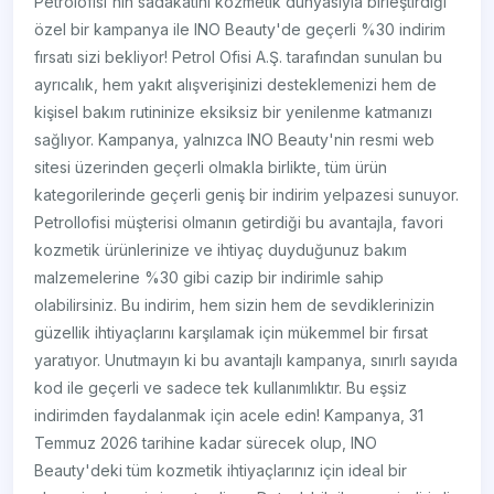
Petrolofisi'nin sadakatini kozmetik dünyasıyla birleştirdiği
özel bir kampanya ile INO Beauty'de geçerli %30 indirim
fırsatı sizi bekliyor! Petrol Ofisi A.Ş. tarafından sunulan bu
ayrıcalık, hem yakıt alışverişinizi desteklemenizi hem de
kişisel bakım rutininize eksiksiz bir yenilenme katmanızı
sağlıyor. Kampanya, yalnızca INO Beauty'nin resmi web
sitesi üzerinden geçerli olmakla birlikte, tüm ürün
kategorilerinde geçerli geniş bir indirim yelpazesi sunuyor.
Petrollofisi müşterisi olmanın getirdiği bu avantajla, favori
kozmetik ürünlerinize ve ihtiyaç duyduğunuz bakım
malzemelerine %30 gibi cazip bir indirimle sahip
olabilirsiniz. Bu indirim, hem sizin hem de sevdiklerinizin
güzellik ihtiyaçlarını karşılamak için mükemmel bir fırsat
yaratıyor. Unutmayın ki bu avantajlı kampanya, sınırlı sayıda
kod ile geçerli ve sadece tek kullanımlıktır. Bu eşsiz
indirimden faydalanmak için acele edin! Kampanya, 31
Temmuz 2026 tarihine kadar sürecek olup, INO
Beauty'deki tüm kozmetik ihtiyaçlarınız için ideal bir