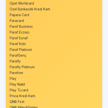
Opet Worldcard
Özel Bankacılık Kredi Kartı
Papara Card
Paracard
Paraf Business
Paraf Eczacı
Paraf Esnaf
Paraf Kobi
Paraf Platinum
ParafGenç
Parafly
Parafly Platinum
Parafree
Play
Play Nakit
Play TLcard
Privia Kredi Kartı
QNB First
QNB Miles&Smiles