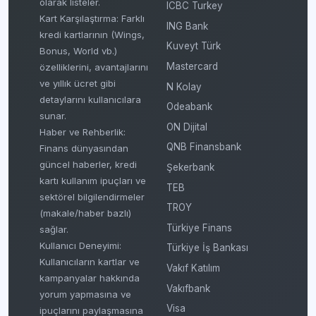
olarak listeler.
ICBC Turkey
Kart Karşılaştırma: Farklı
ING Bank
kredi kartlarının (Wings,
Kuveyt Türk
Bonus, World vb.)
Mastercard
özelliklerini, avantajlarını
ve yıllık ücret gibi
N Kolay
detaylarını kullanıcılara
Odeabank
sunar.
ON Dijital
Haber ve Rehberlik:
QNB Finansbank
Finans dünyasından
güncel haberler, kredi
Şekerbank
kartı kullanım ipuçları ve
TEB
sektörel bilgilendirmeler
TROY
(makale/haber bazlı)
Türkiye Finans
sağlar.
Kullanıcı Deneyimi:
Türkiye İş Bankası
Kullanıcıların kartlar ve
Vakıf Katılım
kampanyalar hakkında
Vakıfbank
yorum yapmasına ve
Visa
ipuçlarını paylaşmasına