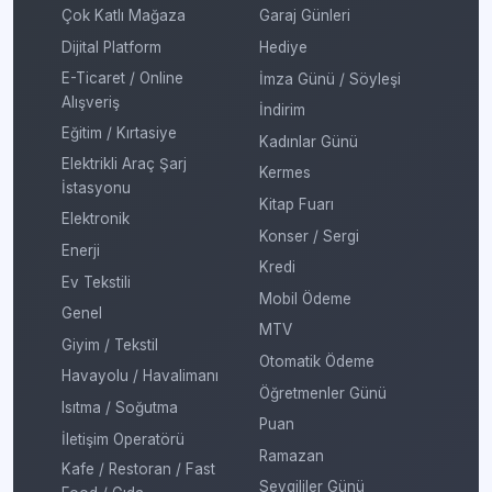
Çok Katlı Mağaza
Garaj Günleri
Dijital Platform
Hediye
E-Ticaret / Online
İmza Günü / Söyleşi
Alışveriş
İndirim
Eğitim / Kırtasiye
Kadınlar Günü
Elektrikli Araç Şarj
Kermes
İstasyonu
Kitap Fuarı
Elektronik
Konser / Sergi
Enerji
Kredi
Ev Tekstili
Mobil Ödeme
Genel
MTV
Giyim / Tekstil
Otomatik Ödeme
Havayolu / Havalimanı
Öğretmenler Günü
Isıtma / Soğutma
Puan
İletişim Operatörü
Ramazan
Kafe / Restoran / Fast
Sevgililer Günü