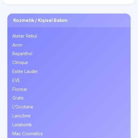
Kozmetik / Kişisel Bakım
Atelier Rebul
Avon
Bepanthol
Clinique
Estēe Lauder
EVE
Flormar
Gratis
L'Occitane
Lancôme
Lolabomb
Mac Cosmetics