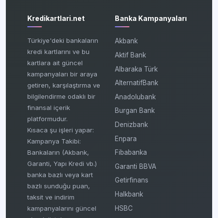
Kredikartlari.net
Banka Kampanyaları
Türkiye'deki bankaların
Akbank
kredi kartlarını ve bu
Aktif Bank
kartlara ait güncel
Albaraka Türk
kampanyaları bir araya
AlternatifBank
getiren, karşılaştırma ve
bilgilendirme odaklı bir
Anadolubank
finansal içerik
Burgan Bank
platformudur.
Denizbank
Kısaca şu işleri yapar:
Enpara
Kampanya Takibi:
Fibabanka
Bankaların (Akbank,
Garanti, Yapı Kredi vb.)
Garanti BBVA
banka bazlı veya kart
Getirfinans
bazlı sunduğu puan,
Halkbank
taksit ve indirim
HSBC
kampanyalarını güncel