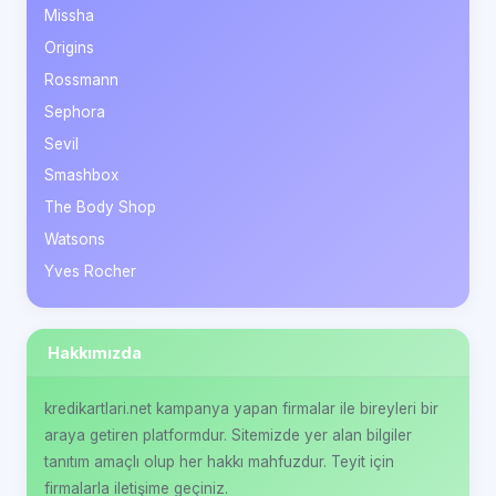
Missha
Origins
Rossmann
Sephora
Sevil
Smashbox
The Body Shop
Watsons
Yves Rocher
Hakkımızda
kredikartlari.net kampanya yapan firmalar ile bireyleri bir
araya getiren platformdur. Sitemizde yer alan bilgiler
tanıtım amaçlı olup her hakkı mahfuzdur. Teyit için
firmalarla iletişime geçiniz.