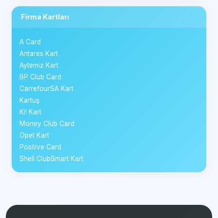
Firma Kartları
A Card
Antares Kart
Aytemiz Kart
BP Club Card
CarrefourSA Kart
Kartuş
Ki! Kart
Money Club Card
Opet Kart
Positive Card
Shell ClubSmart Kart