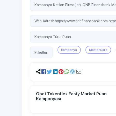
Kampanya Katılan Firma(lar):
QNB Finansbank
Ma
Web Adresi:
https://www.qnbfinansbank.com
http
Kampanya Türü:
Puan
kampanya
MasterCard
Etiketler:
Opet Tokenflex Fasty Market Puan
Kampanyası