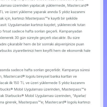
ulaması üzerinden yapılacak yüklermede, Mastercard®
0 TL ve üzeri yükleme yaparak anında 5 yıldız kazanımı
 için, kartınızı Masterpass™’e kayıtlı bir şekilde
asit: Uygulamadan kartınızı kaydet, yüklenecek tutarı
azip fırsat sadece hafta sonları geçerli. Kampanyadan
yüklenerek 30 gün süreyle geçerli olacaktır. Bu süre
dını çıkarabilir hem de bir sonraki alışverişinize puan
Starbucks ziyaretlerinizi hem keyifli hem de ekonomik hale
asında sadece hafta sonları geçerlidir. Kampanya süresi
 Mastercard® logolu bireysel banka kartları ve
ılacak ilk 150 TL ve üzeri yüklemede 5 yıldız kazanımı
tarbucks® Mobil Uygulaması üzerinden, Masterpass™’e
olarak Starbucks® Mobil Uygulaması üzerinden, “Ayarlar/
a girerek, Masterpass™’e; Mastercard® logolu kartınızı