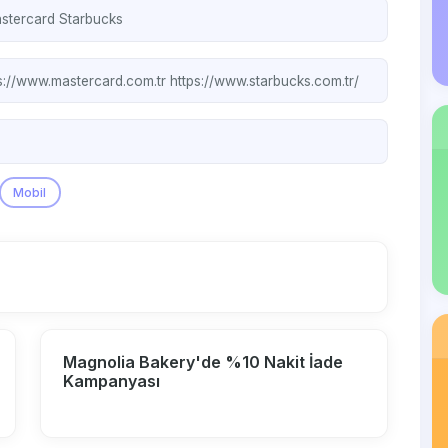
stercard
Starbucks
s://www.mastercard.com.tr
https://www.starbucks.com.tr/
Mobil
Magnolia Bakery'de %10 Nakit İade
Kampanyası