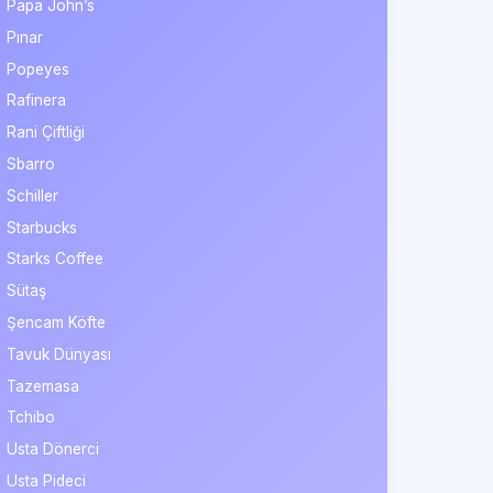
Papa John’s
Pınar
Popeyes
Rafinera
Rani Çiftliği
Sbarro
Schiller
Starbucks
Starks Coffee
Sütaş
Şencam Köfte
Tavuk Dünyası
Tazemasa
Tchibo
Usta Dönerci
Usta Pideci