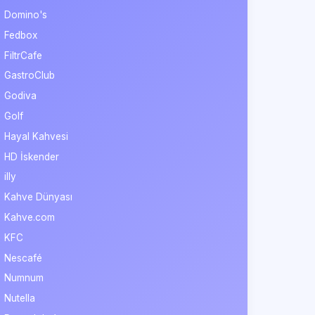
Domino's
Fedbox
FiltrCafe
GastroClub
Godiva
Golf
Hayal Kahvesi
HD İskender
illy
Kahve Dünyası
Kahve.com
KFC
Nescafé
Numnum
Nutella