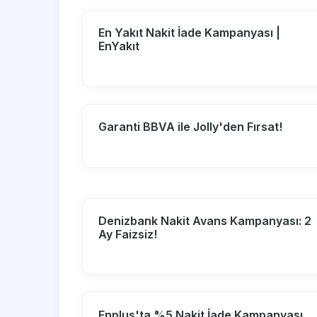
En Yakıt Nakit İade Kampanyası |
EnYakıt
Garanti BBVA ile Jolly'den Fırsat!
Denizbank Nakit Avans Kampanyası: 2
Ay Faizsiz!
Enplus'ta %5 Nakit İade Kampanyası