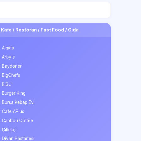
Kafe / Restoran / Fast Food / Gıda
Algida
Arby's
Baydöner
BigChefs
BiSU
Burger King
Bursa Kebap Evi
Cafe APlus
Caribou Coffee
Çitlekçi
Divan Pastanesi