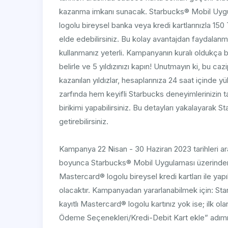
kazanma imkanı sunacak. Starbucks® Mobil Uyg
logolu bireysel banka veya kredi kartlarınızla 15
elde edebilirsiniz. Bu kolay avantajdan faydalanmak
kullanmanız yeterli. Kampanyanın kuralı oldukça b
belirle ve 5 yıldızınızı kapın! Unutmayın ki, bu c
kazanılan yıldızlar, hesaplarınıza 24 saat içinde 
zarfında hem keyifli Starbucks deneyimlerinizin ta
birikimi yapabilirsiniz. Bu detayları yakalayarak 
getirebilirsiniz.
Kampanya 22 Nisan - 30 Haziran 2023 tarihleri ar
boyunca Starbucks® Mobil Uygulaması üzerinden,
Mastercard® logolu bireysel kredi kartları ile yap
olacaktır. Kampanyadan yararlanabilmek için: S
kayıtlı Mastercard® logolu kartınız yok ise; ilk 
Ödeme Seçenekleri/Kredi-Debit Kart ekle” adımın