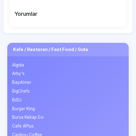
Yorumlar
Kafe / Restoran / Fast Food / Gıda
Algida
Arby's
Baydöner
BigChefs
BiSU
Burger King
Bursa Kebap Evi
Cafe APlus
Caribou Coffee