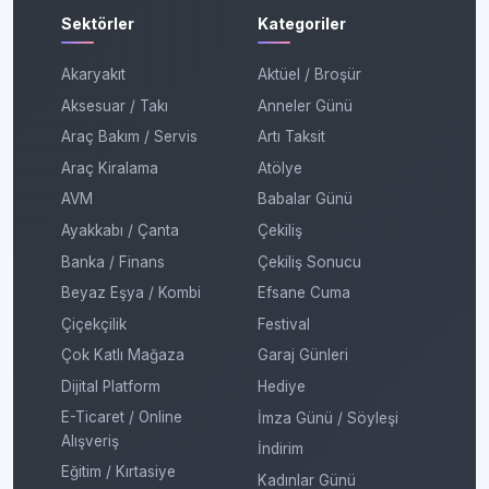
Sektörler
Kategoriler
Akaryakıt
Aktüel / Broşür
Aksesuar / Takı
Anneler Günü
Araç Bakım / Servis
Artı Taksit
Araç Kiralama
Atölye
AVM
Babalar Günü
Ayakkabı / Çanta
Çekiliş
Banka / Finans
Çekiliş Sonucu
Beyaz Eşya / Kombi
Efsane Cuma
Çiçekçilik
Festival
Çok Katlı Mağaza
Garaj Günleri
Dijital Platform
Hediye
E-Ticaret / Online
İmza Günü / Söyleşi
Alışveriş
İndirim
Eğitim / Kırtasiye
Kadınlar Günü