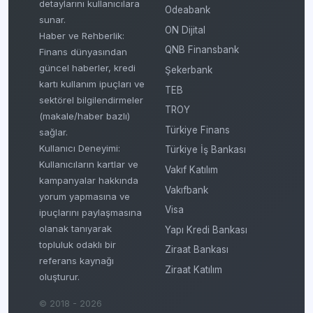
detaylarını kullanıcılara
Odeabank
sunar.
ON Dijital
Haber ve Rehberlik:
QNB Finansbank
Finans dünyasından
güncel haberler, kredi
Şekerbank
kartı kullanım ipuçları ve
TEB
sektörel bilgilendirmeler
TROY
(makale/haber bazlı)
Türkiye Finans
sağlar.
Kullanıcı Deneyimi:
Türkiye İş Bankası
Kullanıcıların kartlar ve
Vakıf Katılım
kampanyalar hakkında
Vakıfbank
yorum yapmasına ve
Visa
ipuçlarını paylaşmasına
olanak tanıyarak
Yapı Kredi Bankası
topluluk odaklı bir
Ziraat Bankası
referans kaynağı
Ziraat Katılım
oluşturur.
© 2018 - 2026