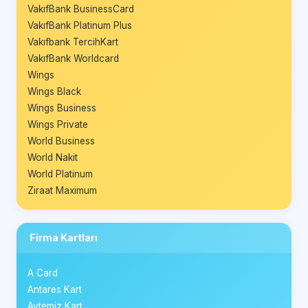
VakıfBank BusinessCard
VakıfBank Platinum Plus
Vakıfbank TercihKart
VakıfBank Worldcard
Wings
Wings Black
Wings Business
Wings Private
World Business
World Nakit
World Platinum
Ziraat Maximum
Firma Kartları
A Card
Antares Kart
Aytemiz Kart