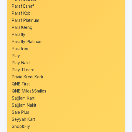
Paraf Esnaf
Paraf Kobi
Paraf Platinum
ParafGenç
Parafly
Parafly Platinum
Parafree
Play
Play Nakit
Play TLcard
Privia Kredi Kartı
QNB First
QNB Miles&Smiles
Sağlam Kart
Sağlam Nakit
Sale Plus
Seyyah Kart
Shop&Fly