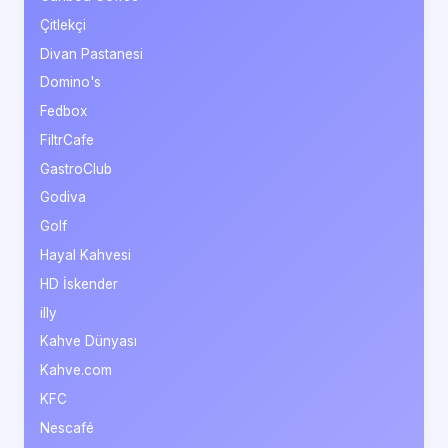
Çitlekçi
Divan Pastanesi
Domino's
Fedbox
FiltrCafe
GastroClub
Godiva
Golf
Hayal Kahvesi
HD İskender
illy
Kahve Dünyası
Kahve.com
KFC
Nescafé