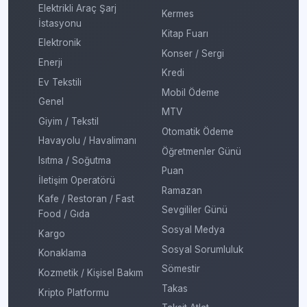
Elektrikli Araç Şarj
Kermes
İstasyonu
Kitap Fuarı
Elektronik
Konser / Sergi
Enerji
Kredi
Ev Tekstili
Mobil Ödeme
Genel
MTV
Giyim / Tekstil
Otomatik Ödeme
Havayolu / Havalimanı
Öğretmenler Günü
Isıtma / Soğutma
Puan
İletişim Operatörü
Ramazan
Kafe / Restoran / Fast
Sevgililer Günü
Food / Gıda
Sosyal Medya
Kargo
Sosyal Sorumluluk
Konaklama
Sömestir
Kozmetik / Kişisel Bakım
Takas
Kripto Platformu