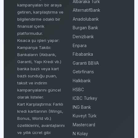
Albaraka Türk
kampanyaları bir araya
AlternatifBank
getiren, karşılaştırma ve
bilgilendirme odaklı bir
Anadolubank
finansal içerik
Burgan Bank
platformudur.
Denizbank
Kısaca şu işleri yapar:
Enpara
Kampanya Takibi:
Fibabanka
Bankaların (Akbank,
Garanti, Yapı Kredi vb.)
Garanti BBVA
banka bazlı veya kart
Getirfinans
bazlı sunduğu puan,
Halkbank
taksit ve indirim
HSBC
kampanyalarını güncel
olarak listeler.
ICBC Turkey
Kart Karşılaştırma: Farklı
ING Bank
kredi kartlarının (Wings,
Kuveyt Türk
Bonus, World vb.)
Mastercard
özelliklerini, avantajlarını
ve yıllık ücret gibi
N Kolay