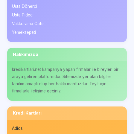
Usta Dönerci
Usta Pideci
Vakkorama Cafe
Yemeksepeti
Hakkımızda
kredikartlari.net kampanya yapan firmalar ile bireyleri bir
araya getiren platformdur. Sitemizde yer alan bilgiler
tanıtım amaçlı olup her hakkı mahfuzdur. Teyit için
firmalarla iletişime geçiniz.
Kredi Kartları
Adios