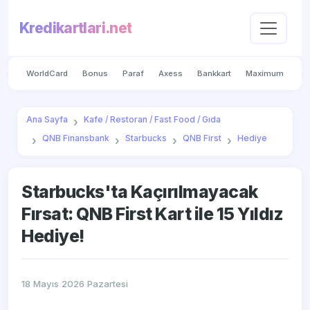
Kredikartlari.net
WorldCard
Bonus
Paraf
Axess
Bankkart
Maximum
Ana Sayfa
Kafe / Restoran / Fast Food / Gıda
QNB Finansbank
Starbucks
QNB First
Hediye
Starbucks'ta Kaçırılmayacak
Fırsat: QNB First Kart ile 15 Yıldız
Hediye!
18 Mayıs 2026 Pazartesi