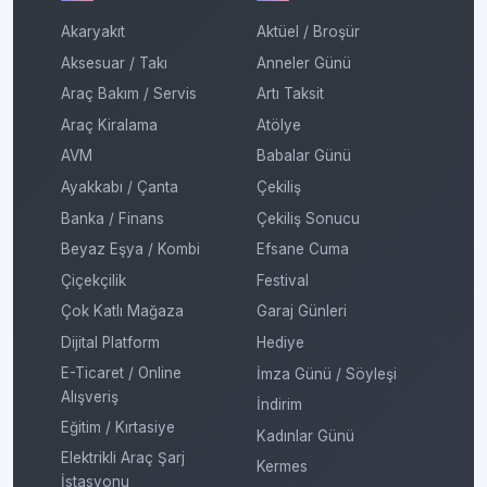
Akaryakıt
Aktüel / Broşür
Aksesuar / Takı
Anneler Günü
Araç Bakım / Servis
Artı Taksit
Araç Kiralama
Atölye
AVM
Babalar Günü
Ayakkabı / Çanta
Çekiliş
Banka / Finans
Çekiliş Sonucu
Beyaz Eşya / Kombi
Efsane Cuma
Çiçekçilik
Festival
Çok Katlı Mağaza
Garaj Günleri
Dijital Platform
Hediye
E-Ticaret / Online
İmza Günü / Söyleşi
Alışveriş
İndirim
Eğitim / Kırtasiye
Kadınlar Günü
Elektrikli Araç Şarj
Kermes
İstasyonu