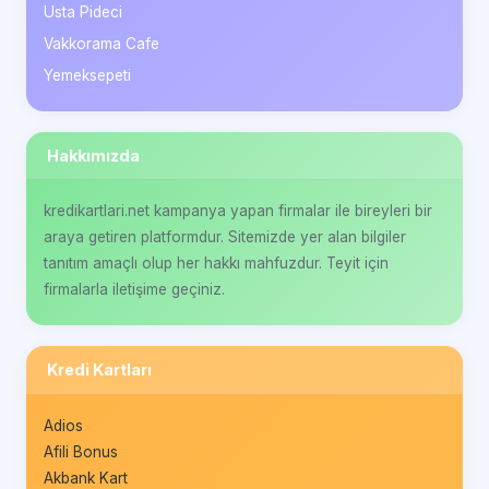
Usta Pideci
Vakkorama Cafe
Yemeksepeti
Hakkımızda
kredikartlari.net kampanya yapan firmalar ile bireyleri bir
araya getiren platformdur. Sitemizde yer alan bilgiler
tanıtım amaçlı olup her hakkı mahfuzdur. Teyit için
firmalarla iletişime geçiniz.
Kredi Kartları
Adios
Afili Bonus
Akbank Kart