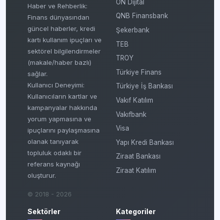
ON Dijital
Haber ve Rehberlik:
QNB Finansbank
Finans dünyasından
güncel haberler, kredi
Şekerbank
kartı kullanım ipuçları ve
TEB
sektörel bilgilendirmeler
TROY
(makale/haber bazlı)
Türkiye Finans
sağlar.
Kullanıcı Deneyimi:
Türkiye İş Bankası
Kullanıcıların kartlar ve
Vakıf Katılım
kampanyalar hakkında
Vakıfbank
yorum yapmasına ve
Visa
ipuçlarını paylaşmasına
olanak tanıyarak
Yapı Kredi Bankası
topluluk odaklı bir
Ziraat Bankası
referans kaynağı
Ziraat Katılım
oluşturur.
© 2018 - 2026
Sektörler
Kategoriler