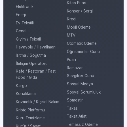
Kitap Fuarı
Elektronik
Konser / Sergi
Enerji
Kredi
Ev Tekstili
Mobil Ödeme
Genel
MTV
Giyim / Tekstil
Otomatik Ödeme
Havayolu / Havalimanı
Öğretmenler Günü
Isıtma / Soğutma
Puan
İletişim Operatörü
Ramazan
Kafe / Restoran / Fast
Sevgililer Günü
Food / Gıda
Sosyal Medya
Kargo
Sosyal Sorumluluk
Konaklama
Sömestir
Kozmetik / Kişisel Bakım
Takas
Kripto Platformu
Taksit Atlat
Kuru Temizleme
Temassız Ödeme
Kültür / Sanat