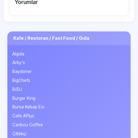
Yorumlar
Kafe / Restoran / Fast Food / Gıda
Algida
Arby's
Baydöner
BigChefs
BiSU
Burger King
Bursa Kebap Evi
Cafe APlus
Caribou Coffee
Çitlekçi