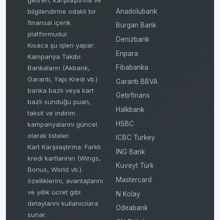
bilgilendirme odaklı bir
Anadolubank
finansal içerik
Burgan Bank
platformudur.
Denizbank
Kısaca şu işleri yapar:
Enpara
Kampanya Takibi:
Fibabanka
Bankaların (Akbank,
Garanti, Yapı Kredi vb.)
Garanti BBVA
banka bazlı veya kart
Getirfinans
bazlı sunduğu puan,
Halkbank
taksit ve indirim
HSBC
kampanyalarını güncel
olarak listeler.
ICBC Turkey
Kart Karşılaştırma: Farklı
ING Bank
kredi kartlarının (Wings,
Kuveyt Türk
Bonus, World vb.)
Mastercard
özelliklerini, avantajlarını
ve yıllık ücret gibi
N Kolay
detaylarını kullanıcılara
Odeabank
sunar.