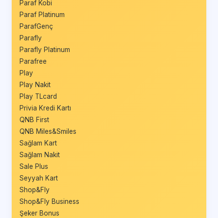
Paraf Kobi
Paraf Platinum
ParafGenç
Parafly
Parafly Platinum
Parafree
Play
Play Nakit
Play TLcard
Privia Kredi Kartı
QNB First
QNB Miles&Smiles
Sağlam Kart
Sağlam Nakit
Sale Plus
Seyyah Kart
Shop&Fly
Shop&Fly Business
Şeker Bonus