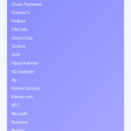
Divan Pastanesi
Domino's
Fedbox
FiltrCafe
GastroClub
Godiva
Golf
Hayal Kahvesi
HD İskender
illy
Kahve Dünyası
Kahve.com
KFC
Nescafé
Numnum
Nutella