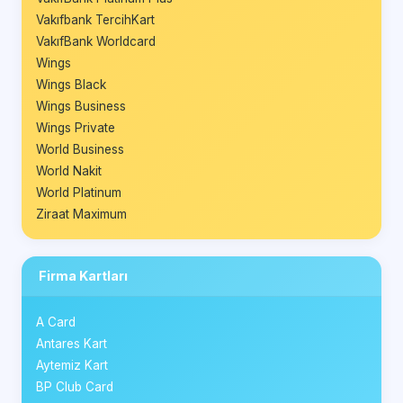
Vakıfbank TercihKart
VakıfBank Worldcard
Wings
Wings Black
Wings Business
Wings Private
World Business
World Nakit
World Platinum
Ziraat Maximum
Firma Kartları
A Card
Antares Kart
Aytemiz Kart
BP Club Card