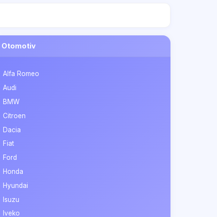
Otomotiv
Alfa Romeo
Audi
BMW
Citroen
Dacia
Fiat
Ford
Honda
Hyundai
Isuzu
Iveko