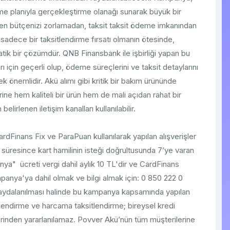
eme planıyla gerçekleştirme olanağı sunarak büyük bir
irken bütçenizi zorlamadan, taksit taksit ödeme imkanından
adece bir taksitlendirme fırsatı olmanın ötesinde,
atik bir çözümdür. QNB Finansbank ile işbirliği yapan bu
 için geçerli olup, ödeme süreçlerini ve taksit detaylarını
k önemlidir. Akü alımı gibi kritik bir bakım ürününde
ine hem kaliteli bir ürün hem de mali açıdan rahat bir
lirlenen iletişim kanalları kullanılabilir.
rdFinans Fix ve ParaPuan kullanılarak yapılan alışverişler
 süresince kart hamilinin isteği doğrultusunda 7’ye varan
nya" ücreti vergi dahil aylık 10 TL'dir ve CardFinans
mpanya'ya dahil olmak ve bilgi almak için: 0 850 222 0
 faydalanılması halinde bu kampanya kapsamında yapılan
elendirme ve harcama taksitlendirme; bireysel kredi
lerinden yararlanılamaz. Povver Akü’nün tüm müşterilerine