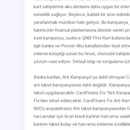
kart sahiplerine akü alımlarını daha uygun bir öd
esneklik sağlıyor. Böylece, kaliteli bir ürün edin
yararlanmak mümkün hale geliyor. Bu kampanya, s
tüketicinin finansal planlamasına destek veren pr
özel kampanya, sadece QNB First Kart kullanıcıları
ilgili banka ve Povver Akü kanallarından teyit etme
ödeme kolaylığı sunan bu fırsat, otomobil sahipler
çözüm vaat ediyor. Detaylı bilgi ve sorgulama için be
Banka kartları, Artı Kampanya'ya dahil olmayan Ca
artı taksit kampanyasına dahil değildir. Kampanya
taksit uygulanacaktır. CardFinans Fix “Artı Kampa
Fix’den tahsil edilecektir. CardFinans Fix Artı Ka
900’ü arayabilirsiniz Artı taksit kampanyasından
harcamalar için ticari kredi kartının harcama vad
kartının taksit kolay ve harcama öteleme özellik