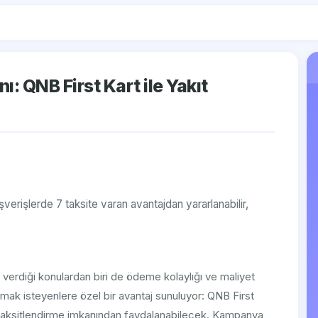
: QNB First Kart ile Yakıt
verişlerde 7 taksite varan avantajdan yararlanabilir,
verdiği konulardan biri de ödeme kolaylığı ve maliyet
amak isteyenlere özel bir avantaj sunuluyor: QNB First
r taksitlendirme imkanından faydalanabilecek. Kampanya,