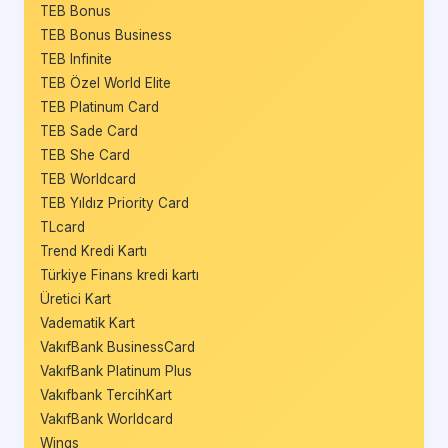
TEB Bonus
TEB Bonus Business
TEB Infinite
TEB Özel World Elite
TEB Platinum Card
TEB Sade Card
TEB She Card
TEB Worldcard
TEB Yıldız Priority Card
TLcard
Trend Kredi Kartı
Türkiye Finans kredi kartı
Üretici Kart
Vadematik Kart
VakıfBank BusinessCard
VakıfBank Platinum Plus
Vakıfbank TercihKart
VakıfBank Worldcard
Wings