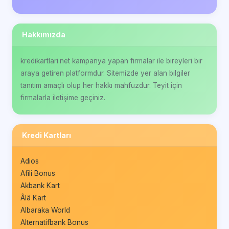
Hakkımızda
kredikartlari.net kampanya yapan firmalar ile bireyleri bir
araya getiren platformdur. Sitemizde yer alan bilgiler
tanıtım amaçlı olup her hakkı mahfuzdur. Teyit için
firmalarla iletişime geçiniz.
Kredi Kartları
Adios
Afili Bonus
Akbank Kart
Âlâ Kart
Albaraka World
Alternatifbank Bonus