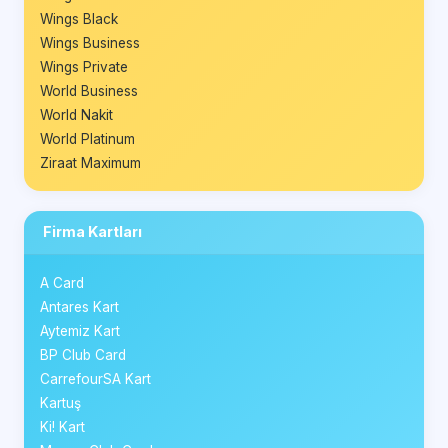
Wings Black
Wings Business
Wings Private
World Business
World Nakit
World Platinum
Ziraat Maximum
Firma Kartları
A Card
Antares Kart
Aytemiz Kart
BP Club Card
CarrefourSA Kart
Kartuş
Ki! Kart