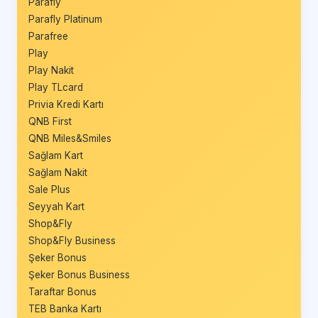
Parafly
Parafly Platinum
Parafree
Play
Play Nakit
Play TLcard
Privia Kredi Kartı
QNB First
QNB Miles&Smiles
Sağlam Kart
Sağlam Nakit
Sale Plus
Seyyah Kart
Shop&Fly
Shop&Fly Business
Şeker Bonus
Şeker Bonus Business
Taraftar Bonus
TEB Banka Kartı