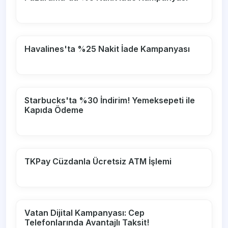
Havalines'ta %25 Nakit İade Kampanyası
Starbucks'ta %30 İndirim! Yemeksepeti ile
Kapıda Ödeme
TKPay Cüzdanla Ücretsiz ATM İşlemi
Vatan Dijital Kampanyası: Cep
Telefonlarında Avantajlı Taksit!