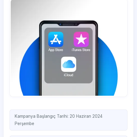
Kampanya Başlangıç Tarihi: 20 Haziran 2024
Perşembe