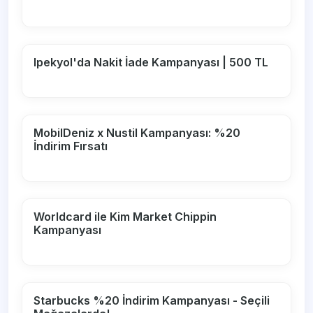
Ipekyol'da Nakit İade Kampanyası | 500 TL
MobilDeniz x Nustil Kampanyası: %20
İndirim Fırsatı
Worldcard ile Kim Market Chippin
Kampanyası
Starbucks %20 İndirim Kampanyası - Seçili