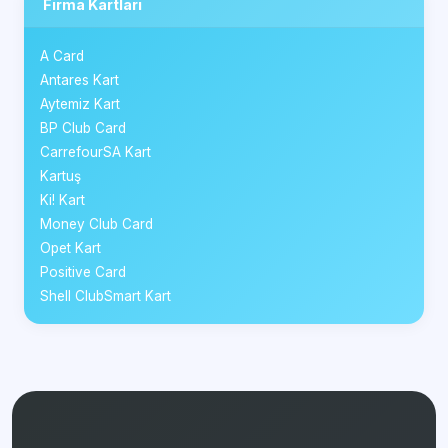
Firma Kartları
A Card
Antares Kart
Aytemiz Kart
BP Club Card
CarrefourSA Kart
Kartuş
Ki! Kart
Money Club Card
Opet Kart
Positive Card
Shell ClubSmart Kart