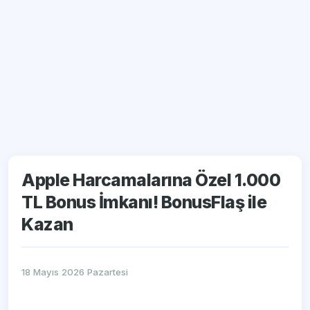
Apple Harcamalarına Özel 1.000
TL Bonus İmkanı! BonusFlaş ile
Kazan
18 Mayıs 2026 Pazartesi