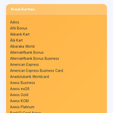
Kredi Kartları
Adios
Afili Bonus
Akbank Kart
Âlâ Kart
Albaraka World
Alternatifbank Bonus
Alternatifbank Bonus Business
American Express
American Express Business Card
Anadolubank Worldcard
Axess Business
Axess exi26
Axess Gold
Axess KOBİ
Axess Platinum