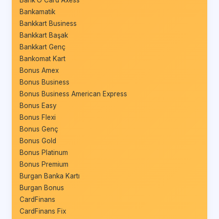
Bank’O Card Axess
Bankamatik
Bankkart Business
Bankkart Başak
Bankkart Genç
Bankomat Kart
Bonus Amex
Bonus Business
Bonus Business American Express
Bonus Easy
Bonus Flexi
Bonus Genç
Bonus Gold
Bonus Platinum
Bonus Premium
Burgan Banka Kartı
Burgan Bonus
CardFinans
CardFinans Fix