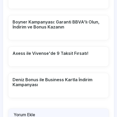
Boyner Kampanyası: Garanti BBVA'lı Olun,
İndirim ve Bonus Kazanın
Axess ile Vivense'de 9 Taksit Fırsatı!
Deniz Bonus ile Business Kartla İndirim
Kampanyası
Yorum Ekle