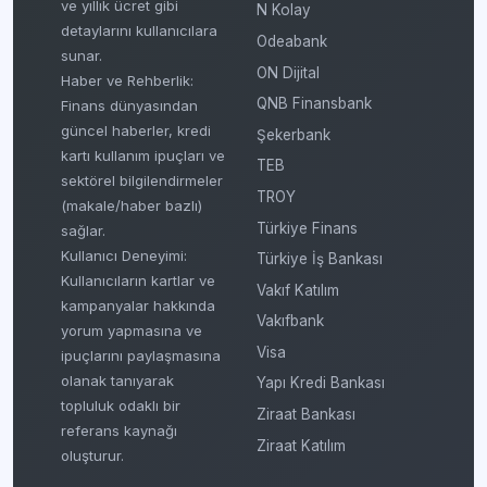
ve yıllık ücret gibi
N Kolay
detaylarını kullanıcılara
Odeabank
sunar.
ON Dijital
Haber ve Rehberlik:
QNB Finansbank
Finans dünyasından
güncel haberler, kredi
Şekerbank
kartı kullanım ipuçları ve
TEB
sektörel bilgilendirmeler
TROY
(makale/haber bazlı)
Türkiye Finans
sağlar.
Kullanıcı Deneyimi:
Türkiye İş Bankası
Kullanıcıların kartlar ve
Vakıf Katılım
kampanyalar hakkında
Vakıfbank
yorum yapmasına ve
Visa
ipuçlarını paylaşmasına
olanak tanıyarak
Yapı Kredi Bankası
topluluk odaklı bir
Ziraat Bankası
referans kaynağı
Ziraat Katılım
oluşturur.