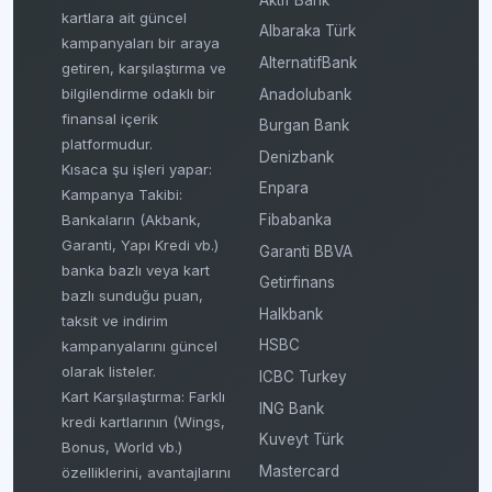
kartlara ait güncel
Albaraka Türk
kampanyaları bir araya
AlternatifBank
getiren, karşılaştırma ve
bilgilendirme odaklı bir
Anadolubank
finansal içerik
Burgan Bank
platformudur.
Denizbank
Kısaca şu işleri yapar:
Enpara
Kampanya Takibi:
Fibabanka
Bankaların (Akbank,
Garanti, Yapı Kredi vb.)
Garanti BBVA
banka bazlı veya kart
Getirfinans
bazlı sunduğu puan,
Halkbank
taksit ve indirim
HSBC
kampanyalarını güncel
olarak listeler.
ICBC Turkey
Kart Karşılaştırma: Farklı
ING Bank
kredi kartlarının (Wings,
Kuveyt Türk
Bonus, World vb.)
Mastercard
özelliklerini, avantajlarını