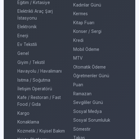
Eğitim / Kırtasiye
Kadınlar Günü
Elektrikli Araç Şarj
Kermes
İstasyonu
Kitap Fuarı
Elektronik
Konser / Sergi
Enerji
Kredi
Ev Tekstili
Mobil Ödeme
Genel
MTV
Giyim / Tekstil
Otomatik Ödeme
Havayolu / Havalimanı
Öğretmenler Günü
Isıtma / Soğutma
Puan
İletişim Operatörü
Ramazan
Kafe / Restoran / Fast
Sevgililer Günü
Food / Gıda
Sosyal Medya
Kargo
Sosyal Sorumluluk
Konaklama
Sömestir
Kozmetik / Kişisel Bakım
Takas