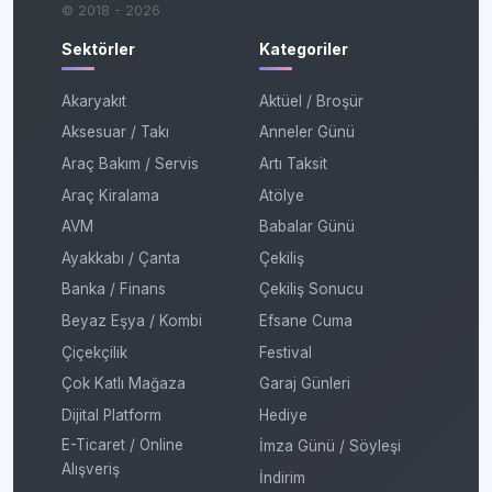
© 2018 - 2026
Sektörler
Kategoriler
Akaryakıt
Aktüel / Broşür
Aksesuar / Takı
Anneler Günü
Araç Bakım / Servis
Artı Taksit
Araç Kiralama
Atölye
AVM
Babalar Günü
Ayakkabı / Çanta
Çekiliş
Banka / Finans
Çekiliş Sonucu
Beyaz Eşya / Kombi
Efsane Cuma
Çiçekçilik
Festival
Çok Katlı Mağaza
Garaj Günleri
Dijital Platform
Hediye
E-Ticaret / Online
İmza Günü / Söyleşi
Alışveriş
İndirim