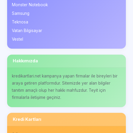
Monster Notebook
Samsung
Teknosa
Vatan Bilgisayar
Vestel
Hakkımızda
kredikartlari.net kampanya yapan firmalar ile bireyleri bir
araya getiren platformdur. Sitemizde yer alan bilgiler
tanıtım amaçlı olup her hakkı mahfuzdur. Teyit için
firmalarla iletişime geçiniz.
Kredi Kartları