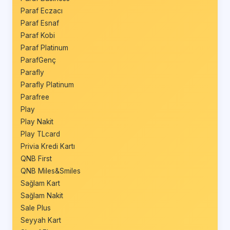
Paraf Eczacı
Paraf Esnaf
Paraf Kobi
Paraf Platinum
ParafGenç
Parafly
Parafly Platinum
Parafree
Play
Play Nakit
Play TLcard
Privia Kredi Kartı
QNB First
QNB Miles&Smiles
Sağlam Kart
Sağlam Nakit
Sale Plus
Seyyah Kart