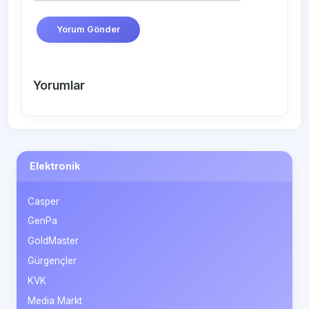
Yorum Gönder
Yorumlar
Elektronik
Casper
GenPa
GoldMaster
Gürgençler
KVK
Media Markt