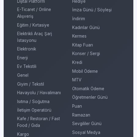
Dijital Platform
Hediye
E-Ticaret / Online
İmza Günü / Söyleşi
Alışveriş
İndirim
Eğitim / Kırtasiye
Kadınlar Günü
Elektrikli Araç Şarj
Kermes
İstasyonu
Kitap Fuarı
Elektronik
Konser / Sergi
Enerji
Kredi
Ev Tekstili
Mobil Ödeme
Genel
MTV
Giyim / Tekstil
Otomatik Ödeme
Havayolu / Havalimanı
Öğretmenler Günü
Isıtma / Soğutma
Puan
İletişim Operatörü
Ramazan
Kafe / Restoran / Fast
Sevgililer Günü
Food / Gıda
Sosyal Medya
Kargo