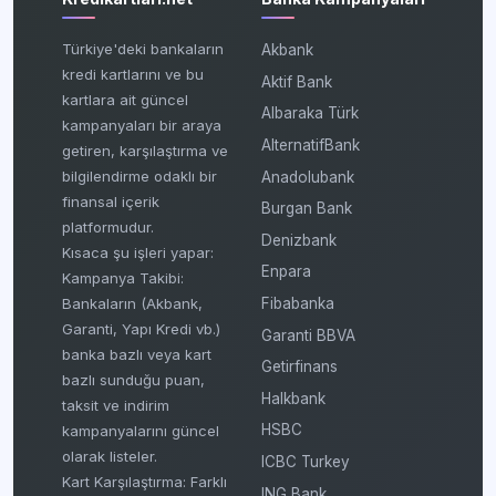
Türkiye'deki bankaların
Akbank
kredi kartlarını ve bu
Aktif Bank
kartlara ait güncel
Albaraka Türk
kampanyaları bir araya
AlternatifBank
getiren, karşılaştırma ve
bilgilendirme odaklı bir
Anadolubank
finansal içerik
Burgan Bank
platformudur.
Denizbank
Kısaca şu işleri yapar:
Enpara
Kampanya Takibi:
Fibabanka
Bankaların (Akbank,
Garanti, Yapı Kredi vb.)
Garanti BBVA
banka bazlı veya kart
Getirfinans
bazlı sunduğu puan,
Halkbank
taksit ve indirim
HSBC
kampanyalarını güncel
olarak listeler.
ICBC Turkey
Kart Karşılaştırma: Farklı
ING Bank