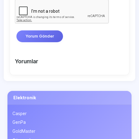
Yorum Gönder
Yorumlar
Elektronik
Casper
GenPa
GoldMaster