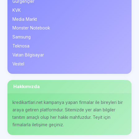
Gürgençler
KVK
Media Markt
Monster Notebook
Samsung
Teknosa
Vatan Bilgisayar
Vestel
Hakkımızda
kredikartlari.net kampanya yapan firmalar ile bireyleri bir
araya getiren platformdur. Sitemizde yer alan bilgiler
tanıtım amaçlı olup her hakkı mahfuzdur. Teyit için
firmalarla iletişime geçiniz.