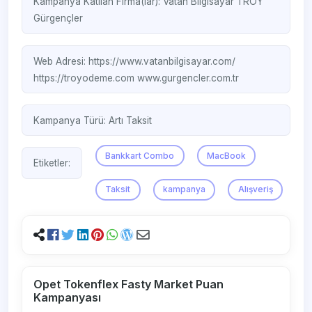
Kampanya Katılan Firma(lar):
Vatan Bilgisayar
TROY
Gürgençler
Web Adresi:
https://www.vatanbilgisayar.com/
https://troyodeme.com
www.gurgencler.com.tr
Kampanya Türü:
Artı Taksit
Bankkart Combo
MacBook
Etiketler:
Taksit
kampanya
Alışveriş
Opet Tokenflex Fasty Market Puan
Kampanyası