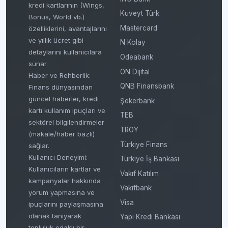
kredi kartlarının (Wings,
Kuveyt Türk
Bonus, World vb.)
Mastercard
özelliklerini, avantajlarını
ve yıllık ücret gibi
N Kolay
detaylarını kullanıcılara
Odeabank
sunar.
ON Dijital
Haber ve Rehberlik:
QNB Finansbank
Finans dünyasından
güncel haberler, kredi
Şekerbank
kartı kullanım ipuçları ve
TEB
sektörel bilgilendirmeler
TROY
(makale/haber bazlı)
Türkiye Finans
sağlar.
Kullanıcı Deneyimi:
Türkiye İş Bankası
Kullanıcıların kartlar ve
Vakıf Katılım
kampanyalar hakkında
Vakıfbank
yorum yapmasına ve
Visa
ipuçlarını paylaşmasına
olanak tanıyarak
Yapı Kredi Bankası
topluluk odaklı bir