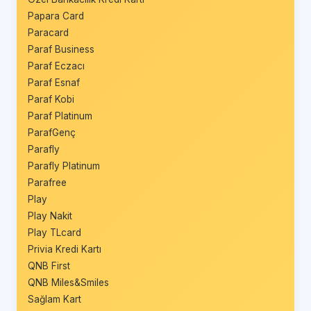
Papara Card
Paracard
Paraf Business
Paraf Eczacı
Paraf Esnaf
Paraf Kobi
Paraf Platinum
ParafGenç
Parafly
Parafly Platinum
Parafree
Play
Play Nakit
Play TLcard
Privia Kredi Kartı
QNB First
QNB Miles&Smiles
Sağlam Kart