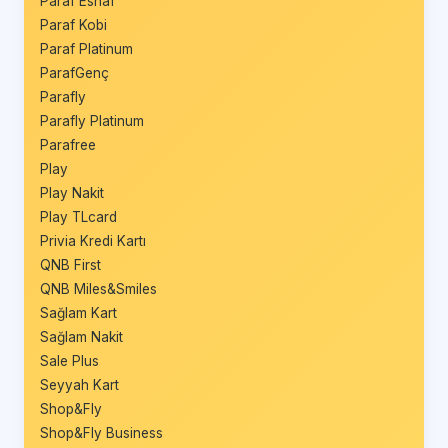
Paraf Esnaf
Paraf Kobi
Paraf Platinum
ParafGenç
Parafly
Parafly Platinum
Parafree
Play
Play Nakit
Play TLcard
Privia Kredi Kartı
QNB First
QNB Miles&Smiles
Sağlam Kart
Sağlam Nakit
Sale Plus
Seyyah Kart
Shop&Fly
Shop&Fly Business