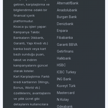
AlternatifBank
getiren, karşılaştırma ve
bilgilendirme odaklı bir
Anadolubank
finansal içerik
Burgan Bank
platformudur.
Denizbank
Kısaca şu işleri yapar:
Enpara
Kampanya Takibi:
Fibabanka
Bankaların (Akbank,
Garanti, Yapı Kredi vb.)
Garanti BBVA
banka bazlı veya kart
Getirfinans
bazlı sunduğu puan,
Halkbank
taksit ve indirim
HSBC
kampanyalarını güncel
olarak listeler.
ICBC Turkey
Kart Karşılaştırma: Farklı
ING Bank
kredi kartlarının (Wings,
Kuveyt Türk
Bonus, World vb.)
Mastercard
özelliklerini, avantajlarını
ve yıllık ücret gibi
N Kolay
detaylarını kullanıcılara
Odeabank