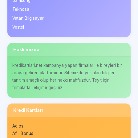
Samsung
Teknosa
Vatan Bilgisayar
Vestel
Hakkımızda
kredikartlari.net kampanya yapan firmalar ile bireyleri bir
araya getiren platformdur. Sitemizde yer alan bilgiler
tanıtım amaçlı olup her hakkı mahfuzdur. Teyit için
firmalarla iletişime geçiniz.
Kredi Kartları
Adios
Afili Bonus