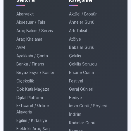
Sektörler
Kategoriler
Akaryakıt
Aktüel / Broşür
Aksesuar / Takı
Anneler Günü
Araç Bakım / Servis
Artı Taksit
Araç Kiralama
Atölye
AVM
Babalar Günü
Ayakkabı / Çanta
Çekiliş
Banka / Finans
Çekiliş Sonucu
Beyaz Eşya / Kombi
Efsane Cuma
Çiçekçilik
Festival
Çok Katlı Mağaza
Garaj Günleri
Dijital Platform
Hediye
E-Ticaret / Online
İmza Günü / Söyleşi
Alışveriş
İndirim
Eğitim / Kırtasiye
Kadınlar Günü
Elektrikli Araç Şarj