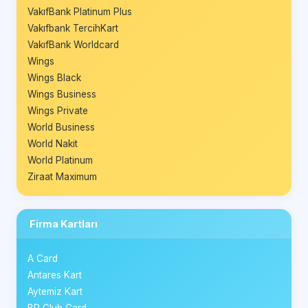
VakıfBank Platinum Plus
Vakıfbank TercihKart
VakıfBank Worldcard
Wings
Wings Black
Wings Business
Wings Private
World Business
World Nakit
World Platinum
Ziraat Maximum
Firma Kartları
A Card
Antares Kart
Aytemiz Kart