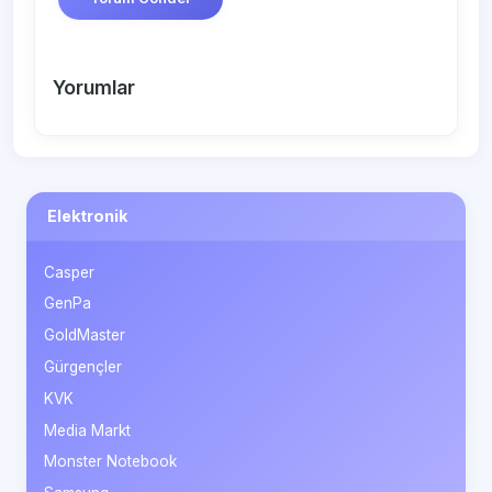
Yorumlar
Elektronik
Casper
GenPa
GoldMaster
Gürgençler
KVK
Media Markt
Monster Notebook