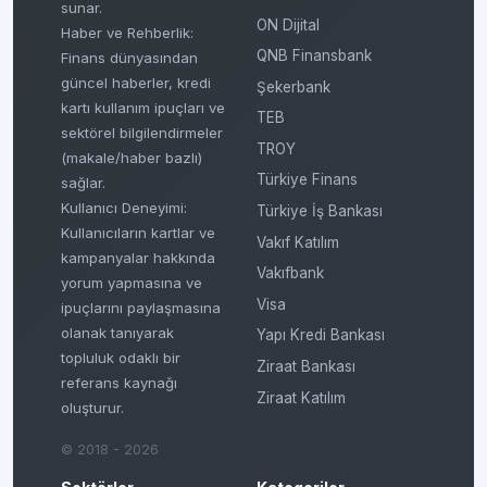
sunar.
ON Dijital
Haber ve Rehberlik:
QNB Finansbank
Finans dünyasından
güncel haberler, kredi
Şekerbank
kartı kullanım ipuçları ve
TEB
sektörel bilgilendirmeler
TROY
(makale/haber bazlı)
Türkiye Finans
sağlar.
Kullanıcı Deneyimi:
Türkiye İş Bankası
Kullanıcıların kartlar ve
Vakıf Katılım
kampanyalar hakkında
Vakıfbank
yorum yapmasına ve
Visa
ipuçlarını paylaşmasına
olanak tanıyarak
Yapı Kredi Bankası
topluluk odaklı bir
Ziraat Bankası
referans kaynağı
Ziraat Katılım
oluşturur.
© 2018 - 2026