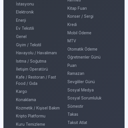
Kermes
İstasyonu
Kitap Fuarı
Elektronik
Konser / Sergi
Enerji
Kredi
Ev Tekstili
Mobil Ödeme
Genel
MTV
Giyim / Tekstil
Otomatik Ödeme
Havayolu / Havalimanı
Öğretmenler Günü
Isıtma / Soğutma
Puan
İletişim Operatörü
Ramazan
Kafe / Restoran / Fast
Sevgililer Günü
Food / Gıda
Sosyal Medya
Kargo
Sosyal Sorumluluk
Konaklama
Sömestir
Kozmetik / Kişisel Bakım
Takas
Kripto Platformu
Taksit Atlat
Kuru Temizleme