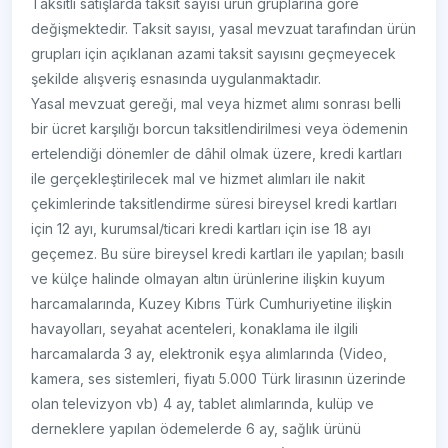
Taksitli satışlarda taksit sayısı ürün gruplarına göre
değişmektedir. Taksit sayısı, yasal mevzuat tarafından ürün
grupları için açıklanan azami taksit sayısını geçmeyecek
şekilde alışveriş esnasında uygulanmaktadır.
Yasal mevzuat gereği, mal veya hizmet alımı sonrası belli
bir ücret karşılığı borcun taksitlendirilmesi veya ödemenin
ertelendiği dönemler de dâhil olmak üzere, kredi kartları
ile gerçekleştirilecek mal ve hizmet alımları ile nakit
çekimlerinde taksitlendirme süresi bireysel kredi kartları
için 12 ayı, kurumsal/ticari kredi kartları için ise 18 ayı
geçemez. Bu süre bireysel kredi kartları ile yapılan; basılı
ve külçe halinde olmayan altın ürünlerine ilişkin kuyum
harcamalarında, Kuzey Kıbrıs Türk Cumhuriyetine ilişkin
havayolları, seyahat acenteleri, konaklama ile ilgili
harcamalarda 3 ay, elektronik eşya alımlarında (Video,
kamera, ses sistemleri, fiyatı 5.000 Türk lirasının üzerinde
olan televizyon vb) 4 ay, tablet alımlarında, kulüp ve
derneklere yapılan ödemelerde 6 ay, sağlık ürünü