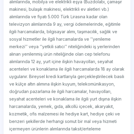
alımlarında, mobilya ve elektrikli eşya (Buzdolabı, çamaşır
makinesi, bulaşık makinesi, elektrikli ev aletleri vb.)
alımlarında ve fiyatı 5.000 Türk Lirasına kadar olan
televizyon alımlarında 9 ay, vergi ödemelerinde, eğitimle
ilgili harcamalarda, bilgisayar alımı, taşımacılık, sağlık ve
sosyal hizmetler ile ilgili harcamalarda ve ’’yenileme
merkezi’’ veya ’’yetkili satıcı’’ niteliğindeki iş yerlerinden
alınan yenilenmiş ürün niteliğinde olan cep telefonu
alımlarında 12 ay, yurt içine ilişkin havayolları, seyahat
acenteleri ve konaklama ile ilgili harcamalarda 18 ay olarak
uygulanır. Bireysel kredi kartlarıyla gerçekleştirilecek basılı
ve külçe altın alımına ilişkin kuyum, telekomünikasyon,
doğrudan pazarlama ile ilgili harcamalar, havayolları,
seyahat acenteleri ve konaklama ile ilgili yurt dışına ilişkin
harcamalarda, yemek, gıda, alkollü içecek, akaryakıt,
kozmetik, ofis malzemesi ile hediye kart, hediye çeki ve
benzeri şekillerde herhangi somut bir mal veya hizmeti
içermeyen ürünlerin alımlarında taksit/erteleme