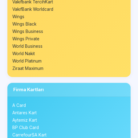
Vakıfbank TercihKart
VakıfBank Worldcard
Wings
Wings Black
Wings Business
Wings Private
World Business
World Nakit
World Platinum
Ziraat Maximum
Firma Kartları
A Card
Antares Kart
Aytemiz Kart
BP Club Card
CarrefourSA Kart