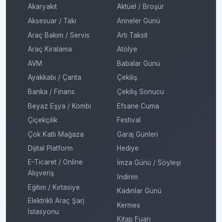
Akaryakıt
Aktüel / Broşür
Aksesuar / Takı
Anneler Günü
Araç Bakım / Servis
Artı Taksit
Araç Kiralama
Atölye
AVM
Babalar Günü
Ayakkabı / Çanta
Çekiliş
Banka / Finans
Çekiliş Sonucu
Beyaz Eşya / Kombi
Efsane Cuma
Çiçekçilik
Festival
Çok Katlı Mağaza
Garaj Günleri
Dijital Platform
Hediye
E-Ticaret / Online
İmza Günü / Söyleşi
Alışveriş
İndirim
Eğitim / Kırtasiye
Kadınlar Günü
Elektrikli Araç Şarj
Kermes
İstasyonu
Kitap Fuarı