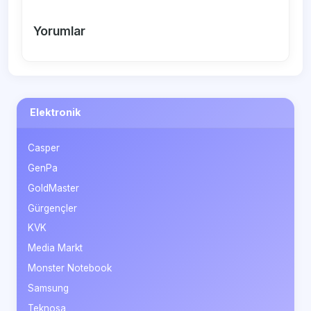
Yorumlar
Elektronik
Casper
GenPa
GoldMaster
Gürgençler
KVK
Media Markt
Monster Notebook
Samsung
Teknosa