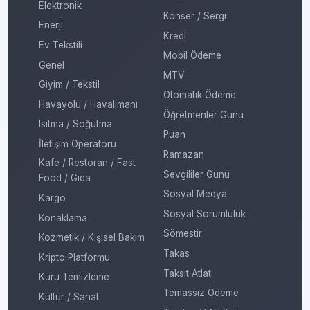
Elektronik
Konser / Sergi
Enerji
Kredi
Ev Tekstili
Mobil Ödeme
Genel
MTV
Giyim / Tekstil
Otomatik Ödeme
Havayolu / Havalimanı
Öğretmenler Günü
Isıtma / Soğutma
Puan
İletişim Operatörü
Ramazan
Kafe / Restoran / Fast
Sevgililer Günü
Food / Gıda
Sosyal Medya
Kargo
Sosyal Sorumluluk
Konaklama
Sömestir
Kozmetik / Kişisel Bakım
Takas
Kripto Platformu
Taksit Atlat
Kuru Temizleme
Temassız Ödeme
Kültür / Sanat