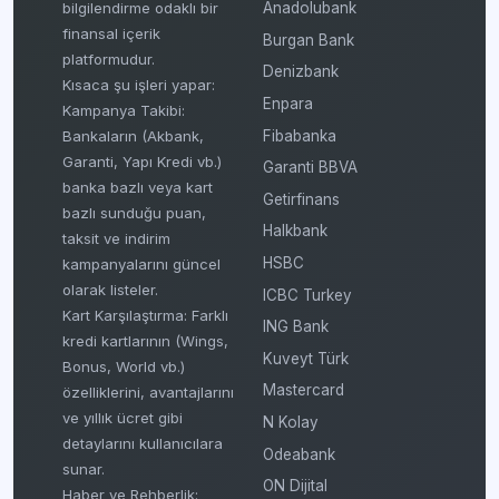
bilgilendirme odaklı bir
Anadolubank
finansal içerik
Burgan Bank
platformudur.
Denizbank
Kısaca şu işleri yapar:
Enpara
Kampanya Takibi:
Fibabanka
Bankaların (Akbank,
Garanti, Yapı Kredi vb.)
Garanti BBVA
banka bazlı veya kart
Getirfinans
bazlı sunduğu puan,
Halkbank
taksit ve indirim
HSBC
kampanyalarını güncel
olarak listeler.
ICBC Turkey
Kart Karşılaştırma: Farklı
ING Bank
kredi kartlarının (Wings,
Kuveyt Türk
Bonus, World vb.)
Mastercard
özelliklerini, avantajlarını
ve yıllık ücret gibi
N Kolay
detaylarını kullanıcılara
Odeabank
sunar.
ON Dijital
Haber ve Rehberlik: