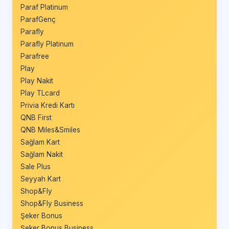
Paraf Platinum
ParafGenç
Parafly
Parafly Platinum
Parafree
Play
Play Nakit
Play TLcard
Privia Kredi Kartı
QNB First
QNB Miles&Smiles
Sağlam Kart
Sağlam Nakit
Sale Plus
Seyyah Kart
Shop&Fly
Shop&Fly Business
Şeker Bonus
Şeker Bonus Business