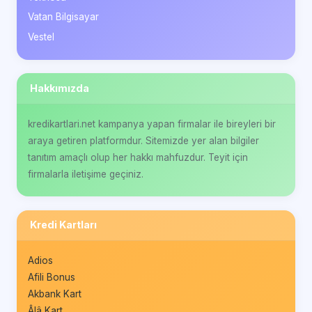
Vatan Bilgisayar
Vestel
Hakkımızda
kredikartlari.net kampanya yapan firmalar ile bireyleri bir
araya getiren platformdur. Sitemizde yer alan bilgiler
tanıtım amaçlı olup her hakkı mahfuzdur. Teyit için
firmalarla iletişime geçiniz.
Kredi Kartları
Adios
Afili Bonus
Akbank Kart
Âlâ Kart