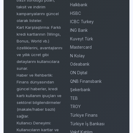
Halkbank
taksit ve indirim
HSBC
kampanyalarını güncel
olarak listeler.
ICBC Turkey
Kart Karşılaştırma: Farklı
ING Bank
kredi kartlarının (Wings,
Kuveyt Türk
Bonus, World vb.)
Mastercard
özelliklerini, avantajlarını
ve yıllık ücret gibi
N Kolay
detaylarını kullanıcılara
Odeabank
sunar.
ON Dijital
Haber ve Rehberlik:
QNB Finansbank
Finans dünyasından
güncel haberler, kredi
Şekerbank
kartı kullanım ipuçları ve
TEB
sektörel bilgilendirmeler
TROY
(makale/haber bazlı)
Türkiye Finans
sağlar.
Kullanıcı Deneyimi:
Türkiye İş Bankası
Kullanıcıların kartlar ve
Vakıf Katılım