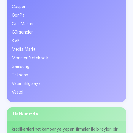
Casper
GenPa
GoldMaster
Gürgençler
KVK
Media Markt
Monster Notebook
Samsung
Teknosa
Vatan Bilgisayar
Vestel
Hakkımızda
kredikartlari.net kampanya yapan firmalar ile bireyleri bir