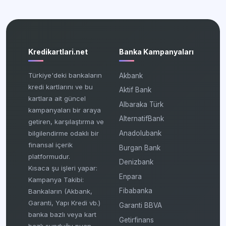
Kredikartlari.net
Banka Kampanyaları
Türkiye'deki bankaların
Akbank
kredi kartlarını ve bu
Aktif Bank
kartlara ait güncel
Albaraka Türk
kampanyaları bir araya
AlternatifBank
getiren, karşılaştırma ve
bilgilendirme odaklı bir
Anadolubank
finansal içerik
Burgan Bank
platformudur.
Denizbank
Kısaca şu işleri yapar:
Enpara
Kampanya Takibi:
Fibabanka
Bankaların (Akbank,
Garanti, Yapı Kredi vb.)
Garanti BBVA
banka bazlı veya kart
Getirfinans
bazlı sunduğu puan,