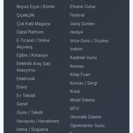
Beyaz Eşya / Kombi
Efsane Cuma
Çiçekçilik
Festival
Çok Katlı Mağaza
Garaj Günleri
Dijital Platform
Hediye
E-Ticaret / Online
İmza Günü / Söyleşi
Alışveriş
İndirim
Eğitim / Kırtasiye
Kadınlar Günü
Elektrikli Araç Şarj
Kermes
İstasyonu
Kitap Fuarı
Elektronik
Konser / Sergi
Enerji
Kredi
Ev Tekstili
Mobil Ödeme
Genel
MTV
Giyim / Tekstil
Otomatik Ödeme
Havayolu / Havalimanı
Öğretmenler Günü
Isıtma / Soğutma