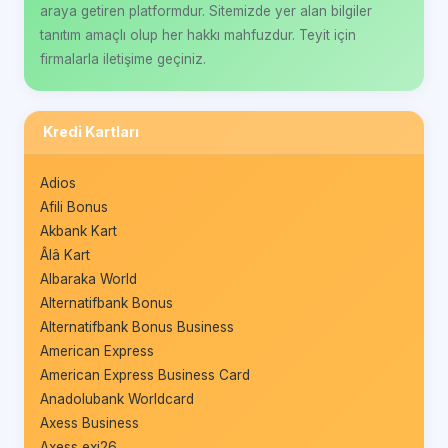
araya getiren platformdur. Sitemizde yer alan bilgiler
tanıtım amaçlı olup her hakkı mahfuzdur. Teyit için
firmalarla iletişime geçiniz.
Kredi Kartları
Adios
Afili Bonus
Akbank Kart
Âlâ Kart
Albaraka World
Alternatifbank Bonus
Alternatifbank Bonus Business
American Express
American Express Business Card
Anadolubank Worldcard
Axess Business
Axess exi26