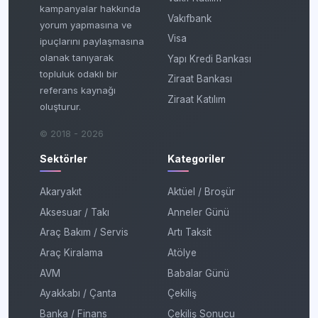
kampanyalar hakkında
Vakıfbank
yorum yapmasına ve
Visa
ipuçlarını paylaşmasına
olanak tanıyarak
Yapı Kredi Bankası
topluluk odaklı bir
Ziraat Bankası
referans kaynağı
Ziraat Katılım
oluşturur.
© 2018 - 2026
Sektörler
Kategoriler
Akaryakıt
Aktüel / Broşür
Aksesuar / Takı
Anneler Günü
Araç Bakım / Servis
Artı Taksit
Araç Kiralama
Atölye
AVM
Babalar Günü
Ayakkabı / Çanta
Çekiliş
Banka / Finans
Çekiliş Sonucu