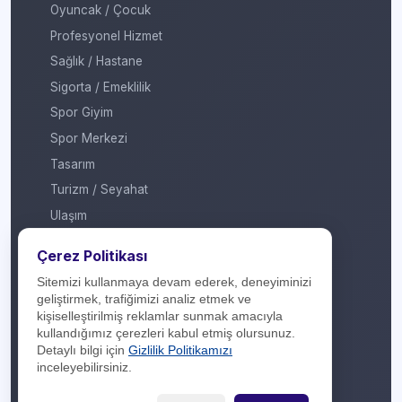
Oyuncak / Çocuk
Profesyonel Hizmet
Sağlık / Hastane
Sigorta / Emeklilik
Spor Giyim
Spor Merkezi
Tasarım
Turizm / Seyahat
Ulaşım
Veteriner / Pet Shop
Çerez Politikası
Yapı Marketi
Sitemizi kullanmaya devam ederek, deneyiminizi
Yurt Dışı / Duty Free
geliştirmek, trafiğimizi analiz etmek ve
kişiselleştirilmiş reklamlar sunmak amacıyla
Hakkımızda
kullandığımız çerezleri kabul etmiş olursunuz.
Detaylı bilgi için
Gizlilik Politikamızı
İletişim
inceleyebilirsiniz.
Yasal Yükümlülük