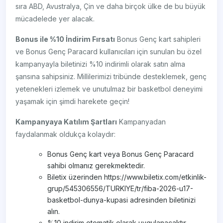
sıra ABD, Avustralya, Çin ve daha birçok ülke de bu büyük
mücadelede yer alacak.
Bonus ile %10 İndirim Fırsatı
Bonus Genç kart sahipleri
ve Bonus Genç Paracard kullanıcıları için sunulan bu özel
kampanyayla biletinizi %10 indirimli olarak satın alma
şansına sahipsiniz. Millilerimizi tribünde desteklemek, genç
yetenekleri izlemek ve unutulmaz bir basketbol deneyimi
yaşamak için şimdi harekete geçin!
Kampanyaya Katılım Şartları
Kampanyadan
faydalanmak oldukça kolaydır:
Bonus Genç kart veya Bonus Genç Paracard
sahibi olmanız gerekmektedir.
Biletix üzerinden https://www.biletix.com/etkinlik-
grup/545306556/TURKIYE/tr/fiba-2026-u17-
basketbol-dunya-kupasi adresinden biletinizi
alın.
%10 indirim otomatik olarak uygulanacaktır.