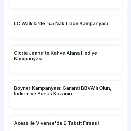
LC Waikiki'de %5 Nakit İade Kampanyası
Gloria Jeans'te Kahve Alana Hediye
Kampanyası
Boyner Kampanyası: Garanti BBVA'lı Olun,
İndirim ve Bonus Kazanın
Axess ile Vivense'de 9 Taksit Fırsatı!