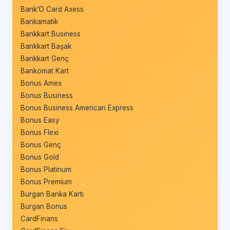
Bank’O Card Axess
Bankamatik
Bankkart Business
Bankkart Başak
Bankkart Genç
Bankomat Kart
Bonus Amex
Bonus Business
Bonus Business American Express
Bonus Easy
Bonus Flexi
Bonus Genç
Bonus Gold
Bonus Platinum
Bonus Premium
Burgan Banka Kartı
Burgan Bonus
CardFinans