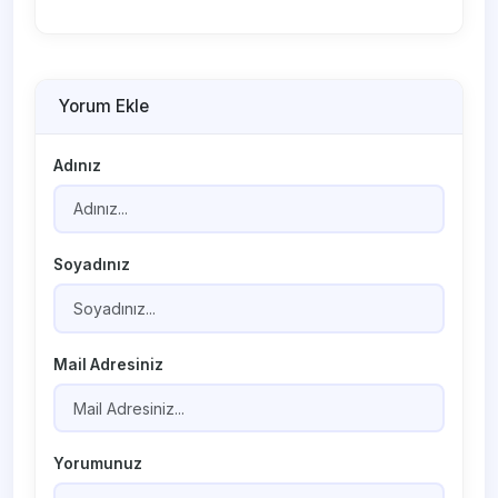
Yorum Ekle
Adınız
Soyadınız
Mail Adresiniz
Yorumunuz