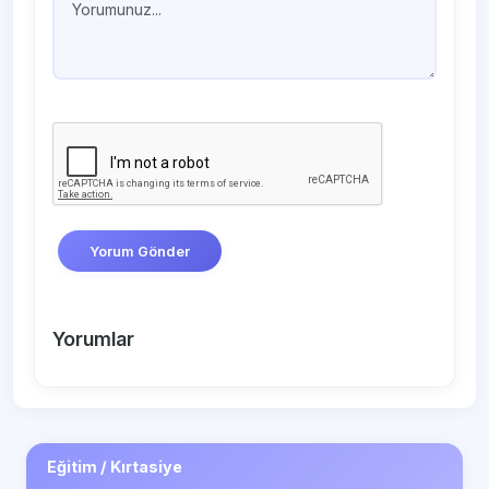
Yorum Gönder
Yorumlar
Eğitim / Kırtasiye