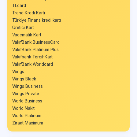
TLcard
Trend Kredi Kartı
Türkiye Finans kredi kartı
Üretici Kart
Vadematik Kart
VakıfBank BusinessCard
VakıfBank Platinum Plus
Vakıfbank TercihKart
VakıfBank Worldcard
Wings
Wings Black
Wings Business
Wings Private
World Business
World Nakit
World Platinum
Ziraat Maximum