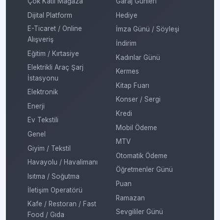
Çok Katlı Mağaza
Garaj Günleri
Dijital Platform
Hediye
E-Ticaret / Online
İmza Günü / Söyleşi
Alışveriş
İndirim
Eğitim / Kırtasiye
Kadınlar Günü
Elektrikli Araç Şarj
Kermes
İstasyonu
Kitap Fuarı
Elektronik
Konser / Sergi
Enerji
Kredi
Ev Tekstili
Mobil Ödeme
Genel
MTV
Giyim / Tekstil
Otomatik Ödeme
Havayolu / Havalimanı
Öğretmenler Günü
Isıtma / Soğutma
Puan
İletişim Operatörü
Ramazan
Kafe / Restoran / Fast
Sevgililer Günü
Food / Gıda