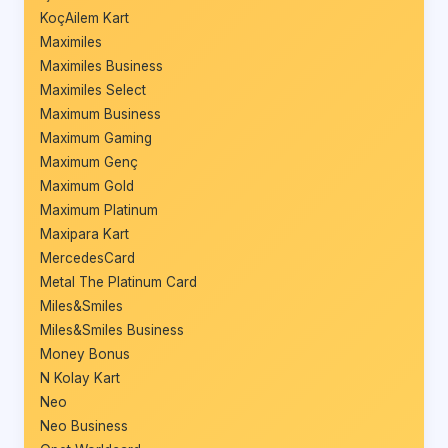
KoçAilem Kart
Maximiles
Maximiles Business
Maximiles Select
Maximum Business
Maximum Gaming
Maximum Genç
Maximum Gold
Maximum Platinum
Maxipara Kart
MercedesCard
Metal The Platinum Card
Miles&Smiles
Miles&Smiles Business
Money Bonus
N Kolay Kart
Neo
Neo Business