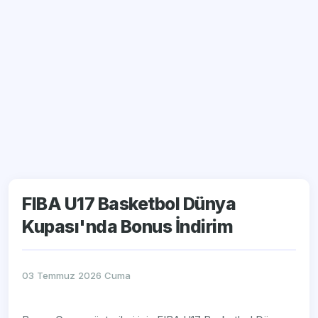
FIBA U17 Basketbol Dünya
Kupası'nda Bonus İndirim
03 Temmuz 2026 Cuma