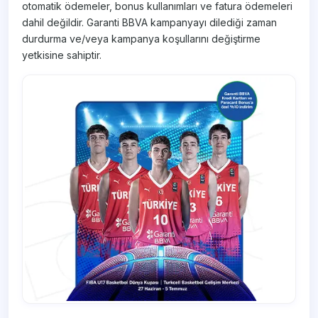
otomatik ödemeler, bonus kullanımları ve fatura ödemeleri
dahil değildir. Garanti BBVA kampanyayı dilediği zaman
durdurma ve/veya kampanya koşullarını değiştirme
yetkisine sahiptir.