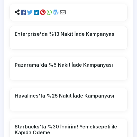
Enterprise'da %13 Nakit İade Kampanyası
Pazarama'da %5 Nakit İade Kampanyası
Havalines'ta %25 Nakit İade Kampanyası
Starbucks'ta %30 İndirim! Yemeksepeti ile
Kapıda Ödeme