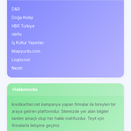
D&R
Doğa Koleji
HBR Türkiye
idefix
İş Kültür Yayınları
kitapyurdu.com
Logiscool
Nezih
Hakkımızda
kredikartlari.net kampanya yapan firmalar ile bireyleri bir
araya getiren platformdur. Sitemizde yer alan bilgiler
tanıtım amaçlı olup her hakkı mahfuzdur. Teyit için
firmalarla iletişime geçiniz.