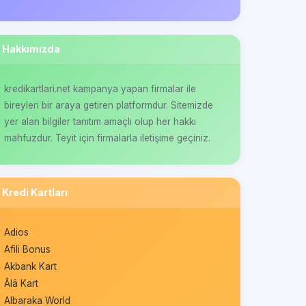
Hakkımızda
kredikartlari.net kampanya yapan firmalar ile
bireyleri bir araya getiren platformdur. Sitemizde
yer alan bilgiler tanıtım amaçlı olup her hakkı
mahfuzdur. Teyit için firmalarla iletişime geçiniz.
Kredi Kartları
Adios
Afili Bonus
Akbank Kart
Âlâ Kart
Albaraka World