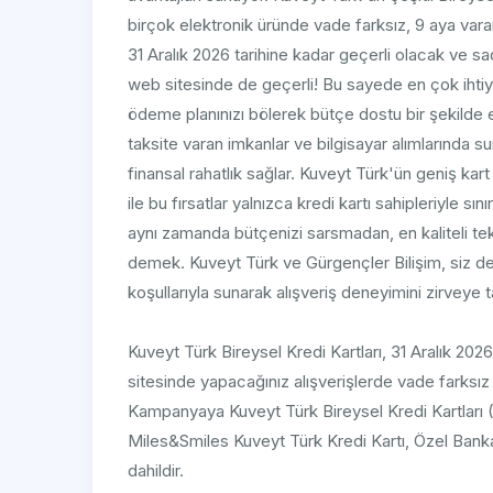
birçok elektronik üründe vade farksız, 9 aya var
31 Aralık 2026 tarihine kadar geçerli olacak ve sad
web sitesinde de geçerli! Bu sayede en çok ihtiy
ödeme planınızı bölerek bütçe dostu bir şekilde edi
taksite varan imkanlar ve bilgisayar alımlarında sun
finansal rahatlık sağlar. Kuveyt Türk'ün geniş ka
ile bu fırsatlar yalnızca kredi kartı sahipleriyle sını
aynı zamanda bütçenizi sarsmadan, en kaliteli te
demek. Kuveyt Türk ve Gürgençler Bilişim, siz de
koşullarıyla sunarak alışveriş deneyimini zirveye t
Kuveyt Türk Bireysel Kredi Kartları, 31 Aralık 20
sitesinde yapacağınız alışverişlerde vade farksız
Kampanyaya Kuveyt Türk Bireysel Kredi Kartları
Miles&Smiles Kuveyt Türk Kredi Kartı, Özel Bankacıl
dahildir.