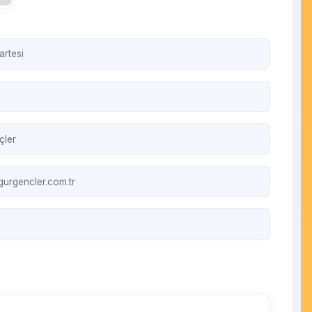
artesi
çler
urgencler.com.tr