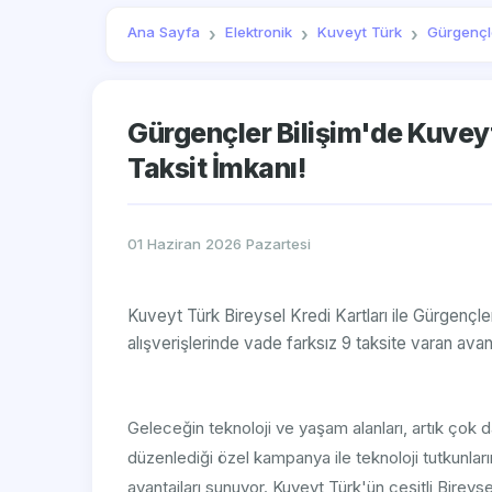
Ana Sayfa
Elektronik
Kuveyt Türk
Gürgençl
Gürgençler Bilişim'de Kuveyt
Taksit İmkanı!
01 Haziran 2026 Pazartesi
Kuveyt Türk Bireysel Kredi Kartları ile Gürgençl
alışverişlerinde vade farksız 9 taksite varan avant
Geleceğin teknoloji ve yaşam alanları, artık çok dah
düzenlediği özel kampanya ile teknoloji tutkunları
avantajları sunuyor. Kuveyt Türk'ün çeşitli Birey