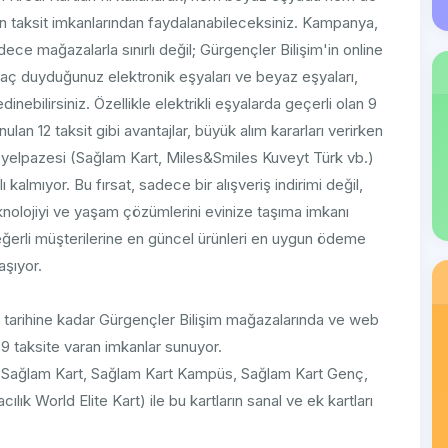
an taksit imkanlarından faydalanabileceksiniz. Kampanya,
ece mağazalarla sınırlı değil; Gürgençler Bilişim'in online
aç duyduğunuz elektronik eşyaları ve beyaz eşyaları,
nebilirsiniz. Özellikle elektrikli eşyalarda geçerli olan 9
ulan 12 taksit gibi avantajlar, büyük alım kararları verirken
rt yelpazesi (Sağlam Kart, Miles&Smiles Kuveyt Türk vb.)
rlı kalmıyor. Bu fırsat, sadece bir alışveriş indirimi değil,
knolojiyi ve yaşam çözümlerini evinize taşıma imkanı
ğerli müşterilerine en güncel ürünleri en uygun ödeme
aşıyor.
26 tarihine kadar Gürgençler Bilişim mağazalarında ve web
 9 taksite varan imkanlar sunuyor.
 (Sağlam Kart, Sağlam Kart Kampüs, Sağlam Kart Genç,
ık World Elite Kart) ile bu kartların sanal ve ek kartları