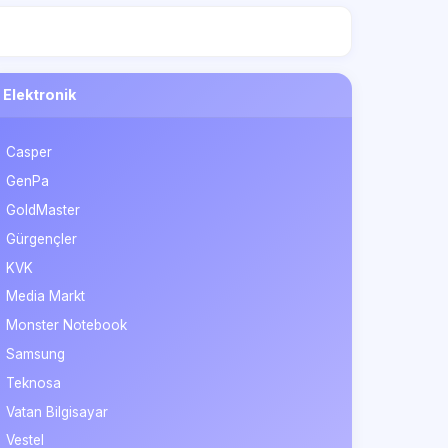
Elektronik
Casper
GenPa
GoldMaster
Gürgençler
KVK
Media Markt
Monster Notebook
Samsung
Teknosa
Vatan Bilgisayar
Vestel