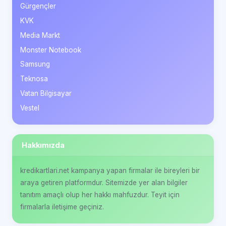
Gürgençler
KVK
Media Markt
Monster Notebook
Samsung
Teknosa
Vatan Bilgisayar
Vestel
Hakkımızda
kredikartlari.net kampanya yapan firmalar ile bireyleri bir
araya getiren platformdur. Sitemizde yer alan bilgiler
tanıtım amaçlı olup her hakkı mahfuzdur. Teyit için
firmalarla iletişime geçiniz.