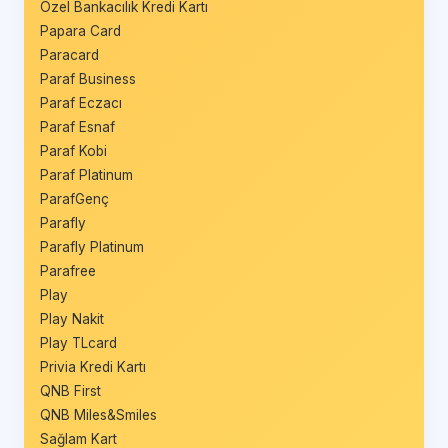
Özel Bankacılık Kredi Kartı
Papara Card
Paracard
Paraf Business
Paraf Eczacı
Paraf Esnaf
Paraf Kobi
Paraf Platinum
ParafGenç
Parafly
Parafly Platinum
Parafree
Play
Play Nakit
Play TLcard
Privia Kredi Kartı
QNB First
QNB Miles&Smiles
Sağlam Kart