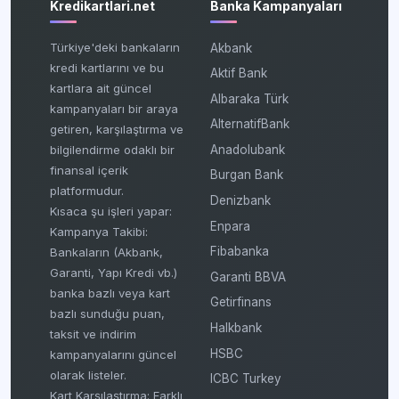
Kredikartlari.net
Banka Kampanyaları
Türkiye'deki bankaların
Akbank
kredi kartlarını ve bu
Aktif Bank
kartlara ait güncel
Albaraka Türk
kampanyaları bir araya
AlternatifBank
getiren, karşılaştırma ve
bilgilendirme odaklı bir
Anadolubank
finansal içerik
Burgan Bank
platformudur.
Denizbank
Kısaca şu işleri yapar:
Enpara
Kampanya Takibi:
Fibabanka
Bankaların (Akbank,
Garanti, Yapı Kredi vb.)
Garanti BBVA
banka bazlı veya kart
Getirfinans
bazlı sunduğu puan,
Halkbank
taksit ve indirim
HSBC
kampanyalarını güncel
olarak listeler.
ICBC Turkey
Kart Karşılaştırma: Farklı