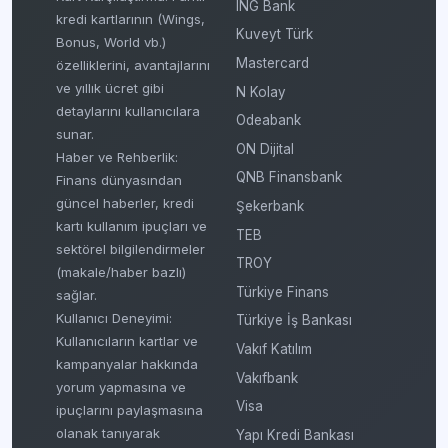
ING Bank
kredi kartlarının (Wings,
Kuveyt Türk
Bonus, World vb.)
Mastercard
özelliklerini, avantajlarını
ve yıllık ücret gibi
N Kolay
detaylarını kullanıcılara
Odeabank
sunar.
ON Dijital
Haber ve Rehberlik:
QNB Finansbank
Finans dünyasından
güncel haberler, kredi
Şekerbank
kartı kullanım ipuçları ve
TEB
sektörel bilgilendirmeler
TROY
(makale/haber bazlı)
Türkiye Finans
sağlar.
Kullanıcı Deneyimi:
Türkiye İş Bankası
Kullanıcıların kartlar ve
Vakıf Katılım
kampanyalar hakkında
Vakıfbank
yorum yapmasına ve
Visa
ipuçlarını paylaşmasına
olanak tanıyarak
Yapı Kredi Bankası