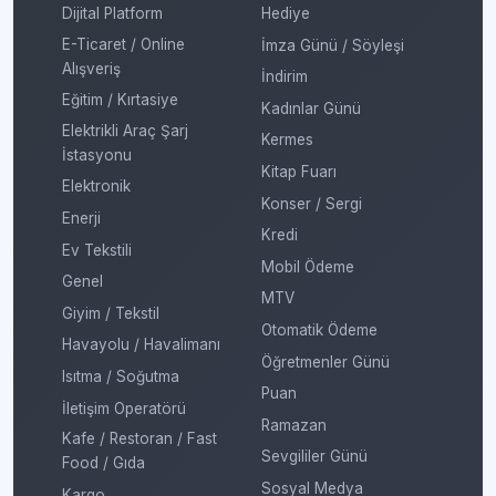
Dijital Platform
Hediye
E-Ticaret / Online
İmza Günü / Söyleşi
Alışveriş
İndirim
Eğitim / Kırtasiye
Kadınlar Günü
Elektrikli Araç Şarj
Kermes
İstasyonu
Kitap Fuarı
Elektronik
Konser / Sergi
Enerji
Kredi
Ev Tekstili
Mobil Ödeme
Genel
MTV
Giyim / Tekstil
Otomatik Ödeme
Havayolu / Havalimanı
Öğretmenler Günü
Isıtma / Soğutma
Puan
İletişim Operatörü
Ramazan
Kafe / Restoran / Fast
Sevgililer Günü
Food / Gıda
Sosyal Medya
Kargo