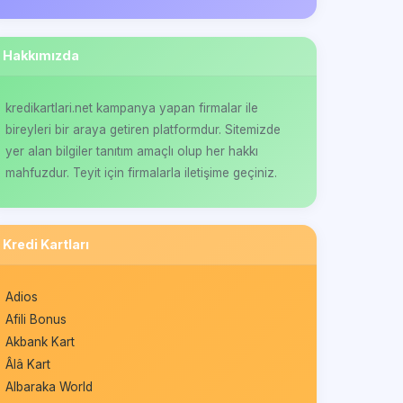
Hakkımızda
kredikartlari.net kampanya yapan firmalar ile
bireyleri bir araya getiren platformdur. Sitemizde
yer alan bilgiler tanıtım amaçlı olup her hakkı
mahfuzdur. Teyit için firmalarla iletişime geçiniz.
Kredi Kartları
Adios
Afili Bonus
Akbank Kart
Âlâ Kart
Albaraka World