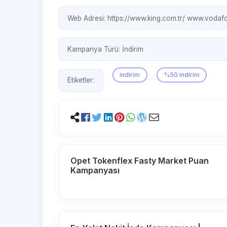
Web Adresi:
https://www.king.com.tr/
www.vodafon
Kampanya Türü:
İndirim
indirim
%50 indirim
Etiketler:
Opet Tokenflex Fasty Market Puan
Kampanyası