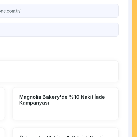
e.com.tr/ ‎
Magnolia Bakery'de %10 Nakit İade
Kampanyası