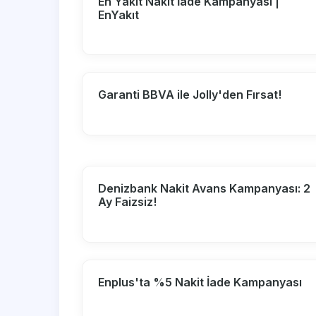
En Yakıt Nakit İade Kampanyası |
EnYakıt
Garanti BBVA ile Jolly'den Fırsat!
Denizbank Nakit Avans Kampanyası: 2
Ay Faizsiz!
Enplus'ta %5 Nakit İade Kampanyası