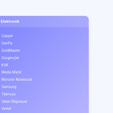
Elektronik
Casper
GenPa
GoldMaster
Gürgençler
KVK
Media Markt
Monster Notebook
Samsung
Teknosa
Vatan Bilgisayar
Vestel