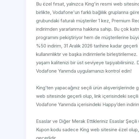
Bu özel fırsat, yalnızca King'in resmi web sitesin
birlikte, Vodafone'un farklı bağlılık gruplarına göre
grubundaki faturalı müşteriler 1 kez, Premium Red
indirimden yararlanma hakkına sahip. Bu çok ka
programını pekiştiriyor hem de müşterilerine büyü
%50 indirim, 31 Aralık 2026 tarihine kadar geçerli 
kullanımlıktır ve başka indirimlerle birleştirilem
yaşam kalitenizi bir üst seviyeye taşıyabilirsiniz. 
Vodafone Yanımda uygulamanızı kontrol edin!
King’ten yapacağınız seçili ürün alışverişlerinde
web sitesinde geçerli olup, link içerisindeki seçi
Vodafone Yanımda içerisindeki Happy’den indirim 
Esaslar ve Diğer Merak Ettikleriniz Esaslar Şeçili 
Kupon kodu sadece King web sitesine özel olup, 
geçerlidir.