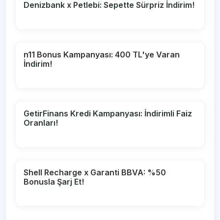
Denizbank x Petlebi: Sepette Sürpriz İndirim!
n11 Bonus Kampanyası: 400 TL'ye Varan
İndirim!
GetirFinans Kredi Kampanyası: İndirimli Faiz
Oranları!
Shell Recharge x Garanti BBVA: %50
Bonusla Şarj Et!