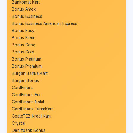
Bankomat Kart
Bonus Amex
Bonus Business
Bonus Business American Express
Bonus Easy
Bonus Flexi
Bonus Genç
Bonus Gold
Bonus Platinum
Bonus Premium
Burgan Banka Kartı
Burgan Bonus
CardFinans
CardFinans Fix
CardFinans Nakit
CardFinans TarımKart
CepteTEB Kredi Kartı
Crystal
Denizbank Bonus