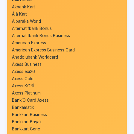
Akbank Kart
Âlâ Kart
Albaraka World
Alternatifbank Bonus
Alternatifbank Bonus Business
American Express
American Express Business Card
Anadolubank Worldcard
Axess Business
Axess exi26
Axess Gold
Axess KOBİ
Axess Platinum
Bank’O Card Axess
Bankamatik
Bankkart Business
Bankkart Başak
Bankkart Genç