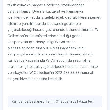
taksit kolay ve harcama öteleme özelliklerinden
yararlanılamaz. Üye marka, taksit ve kampanya
içeriklerinde meydana gelebilecek değişikliklerin internet
sitemize yansıtılmasında kısa süreli gecikmeler
yaşanabileceği hususu göz önünde bulundurulmalıdır. W
Collection'ın tüm müşterilerine sunduğu genel
kampanyalar için detaylı bilgi W Collection
Mağazaları’ndan alınabilir. QNB Finansbank'ın bu
kampanyalar ile ilgili bir sorumluluğu bulunmamaktadır.
Kampanya kapsamında W Collection'dan satın alınan
ürünlerle ilgili olarak yaşanabilecek her türlü sorun, itiraz
ve şikayetler W Collection’ın 0212 483 33 33 numaralı
müşteri hizmetleri hattına iletilebilir.
Kampanya Başlangıç Tarihi: 01 Şubat 2021 Pazartesi