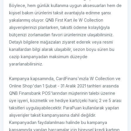
Böylece, hem günlük kullanıma uygun aksesuarları hem de
kişisel bakım ürünlerini taksit avantajıyla edinme şansı
yakalanmış oluyor. QNB First Kart ile W Collection
alışverişlerinizi planlarken, taksitli ödeme kolaylığıyla
bütçenizi zorlamadan favori ürünlerinize ulaşabilirsiniz.
Detaylı bilgilere mağazaları ziyaret ederek veya resmi
kanallardan bilgi alarak ulaşabilir, sezon boyu süren bu
cazip kampanyadan maksimum düzeyde
yararlanabilirsiniz.
Kampanya kapsamında, CardFinans'ınızla W Collection ve
Online Shop'dan 1 Şubat - 31 Aralık 2021 tarihleri arasında
QNB Finansbank POS'larından müşterinin talebi üzerine
üye işyeri, kozmetik ve hediye kartı/çeki hariç 2 ve 5 arası
taksitleri uygulayabilecektir. ParaPuan kullanılarak yapılan
alışverişler taksit kampanyasına dahil değildir.
Kampanyadan faydalanılması halinde bu kampanya
kapsamında yapılan harcamalar için bireysel kredi kartının