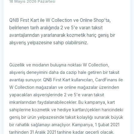
18 Mayıs 2026 Pazartesi
QNB First Kart ile W Collection ve Online Shop'ta,
belirlenen tarih aralığında 2 ve 5'e varan taksit
avantajlarından yararlanarak kozmetik hariç geniş bir
alışveriş yelpazesine sahip olabilirsiniz.
Güzellik ve modanın buluşma noktası W Collection,
alışveriş deneyimini daha da cazip hale getiren bir taksit
avantajı sunuyor. QNB First Kart kullanıcıları, CardFinans ile
W Collection mağazaları ve online mağazalar üzerinden
yapacakları alışverişlerinde 2 ve 5'e varan taksit
imkanlarından faydalanabilecekler. Bu kampanya, kart
sahiplerine kozmetik ve hediye kartları/çekleri haricindeki
geniş bir ürün yelpazesinde taksit kolaylığı sunarak büyük
bir rahatlık sağlamayı amaçlıyor. Kampanya, 1 Şubat 2021
tarihinden 31 Aralık 2021 tarihine kadar geçerli olacak.