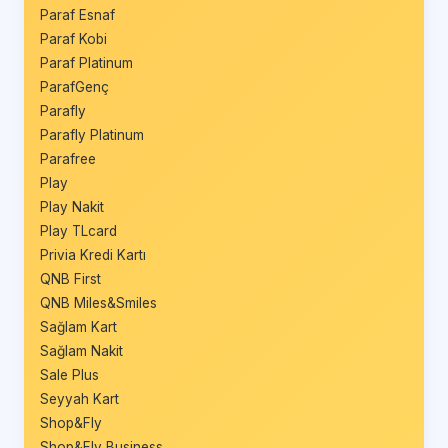
Paraf Esnaf
Paraf Kobi
Paraf Platinum
ParafGenç
Parafly
Parafly Platinum
Parafree
Play
Play Nakit
Play TLcard
Privia Kredi Kartı
QNB First
QNB Miles&Smiles
Sağlam Kart
Sağlam Nakit
Sale Plus
Seyyah Kart
Shop&Fly
Shop&Fly Business