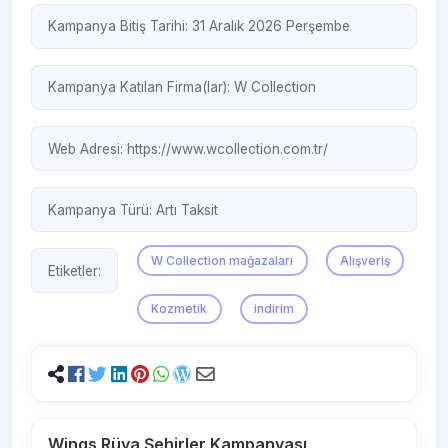
Kampanya Bitiş Tarihi: 31 Aralık 2026 Perşembe
Kampanya Katılan Firma(lar):
W Collection
Web Adresi:
https://www.wcollection.com.tr/
Kampanya Türü:
Artı Taksit
W Collection mağazaları
Alışveriş
Etiketler:
Kozmetik
indirim
Wings Rüya Şehirler Kampanyası