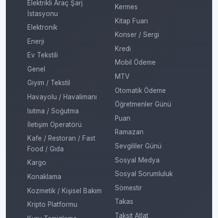
Elektrikli Araç Şarj
Kermes
İstasyonu
Kitap Fuarı
Elektronik
Konser / Sergi
Enerji
Kredi
Ev Tekstili
Mobil Ödeme
Genel
MTV
Giyim / Tekstil
Otomatik Ödeme
Havayolu / Havalimanı
Öğretmenler Günü
Isıtma / Soğutma
Puan
İletişim Operatörü
Ramazan
Kafe / Restoran / Fast
Sevgililer Günü
Food / Gıda
Sosyal Medya
Kargo
Sosyal Sorumluluk
Konaklama
Sömestir
Kozmetik / Kişisel Bakım
Takas
Kripto Platformu
Taksit Atlat