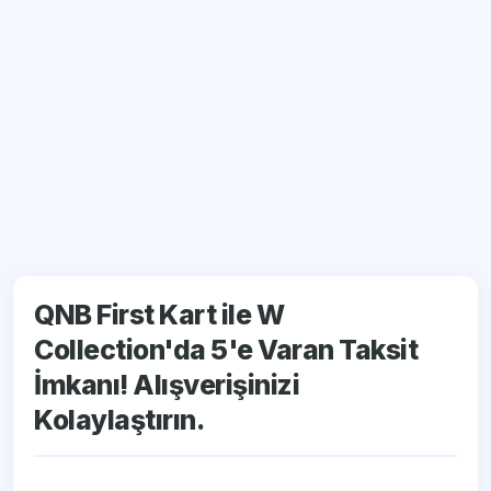
QNB First Kart ile W
Collection'da 5'e Varan Taksit
İmkanı! Alışverişinizi
Kolaylaştırın.