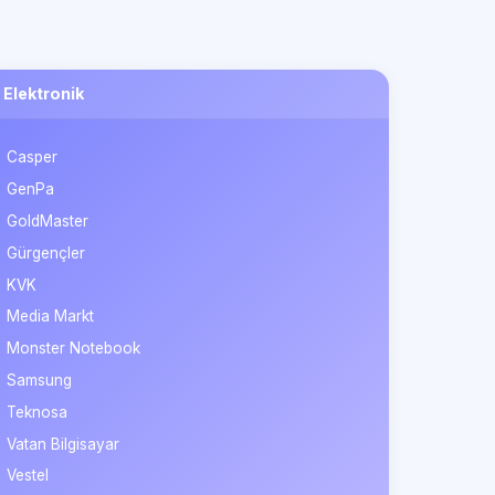
Elektronik
Casper
GenPa
GoldMaster
Gürgençler
KVK
Media Markt
Monster Notebook
Samsung
Teknosa
Vatan Bilgisayar
Vestel