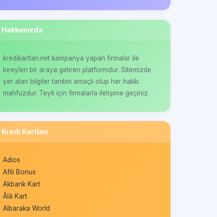
Hakkımızda
kredikartlari.net kampanya yapan firmalar ile
bireyleri bir araya getiren platformdur. Sitemizde
yer alan bilgiler tanıtım amaçlı olup her hakkı
mahfuzdur. Teyit için firmalarla iletişime geçiniz.
Kredi Kartları
Adios
Afili Bonus
Akbank Kart
Âlâ Kart
Albaraka World