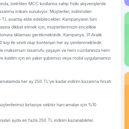
a, belirtilen MCC kodlarına sahip fiziki alışverişlerde
zanma imkanı sunuluyor. Müşteriler, indirimden
250 TL avantaj elde edebilecekler. Kampanyanın tüm
asına dikkat etmek için, müşterilerimizin öncelikle
tonuna tıklaması gerekmektedir. Kampanya, 31 Aralık
 kişi ile sınırlı olup kontenjan her ay yenilenmektedir.
rinizde maksimum tasarrufu yaşayın ve hem cüzdanınıza hem
 ve katılım için en yakın şubemizi veya mobil uygulamamızı
rcamalarında her ay 250 TL’ye kadar indirim kazanma fırsatı
terilerimiz kırtasiye sektör harcamaları için %10
lan ayda en fazla 250 TL indirim kazanabilirler.
.