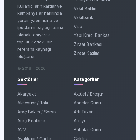
Kullanıcıların kartlar ve
Vakıf Katılım
kampanyalar hakkında
Vakıfbank
yorum yapmasına ve
Visa
ipuçlarını paylaşmasına
olanak tanıyarak
Yapı Kredi Bankası
topluluk odaklı bir
Ziraat Bankası
referans kaynağı
Ziraat Katılım
oluşturur.
© 2018 - 2026
Sektörler
Kategoriler
Akaryakıt
Aktüel / Broşür
Aksesuar / Takı
Anneler Günü
Araç Bakım / Servis
Artı Taksit
Araç Kiralama
Atölye
AVM
Babalar Günü
Ayakkabı / Çanta
Çekiliş