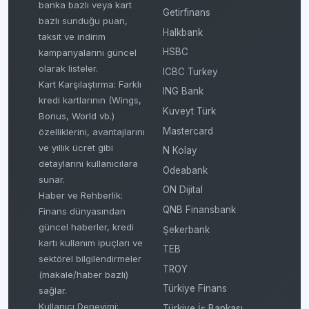
banka bazlı veya kart
Getirfinans
bazlı sunduğu puan,
Halkbank
taksit ve indirim
HSBC
kampanyalarını güncel
olarak listeler.
ICBC Turkey
Kart Karşılaştırma: Farklı
ING Bank
kredi kartlarının (Wings,
Kuveyt Türk
Bonus, World vb.)
Mastercard
özelliklerini, avantajlarını
ve yıllık ücret gibi
N Kolay
detaylarını kullanıcılara
Odeabank
sunar.
ON Dijital
Haber ve Rehberlik:
QNB Finansbank
Finans dünyasından
güncel haberler, kredi
Şekerbank
kartı kullanım ipuçları ve
TEB
sektörel bilgilendirmeler
TROY
(makale/haber bazlı)
Türkiye Finans
sağlar.
Kullanıcı Deneyimi:
Türkiye İş Bankası