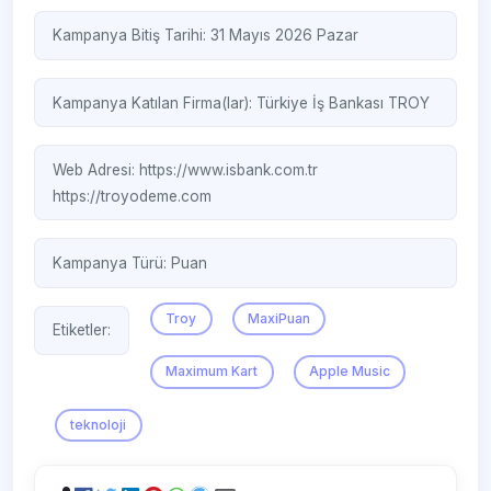
Kampanya Bitiş Tarihi: 31 Mayıs 2026 Pazar
Kampanya Katılan Firma(lar):
Türkiye İş Bankası
TROY
Web Adresi:
https://www.isbank.com.tr
https://troyodeme.com
Kampanya Türü:
Puan
Troy
MaxiPuan
Etiketler:
Maximum Kart
Apple Music
teknoloji