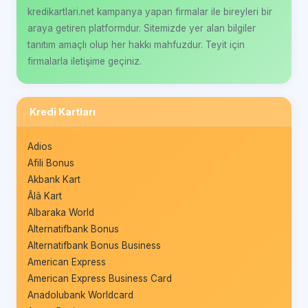
kredikartlari.net kampanya yapan firmalar ile bireyleri bir
araya getiren platformdur. Sitemizde yer alan bilgiler
tanıtım amaçlı olup her hakkı mahfuzdur. Teyit için
firmalarla iletişime geçiniz.
Kredi Kartları
Adios
Afili Bonus
Akbank Kart
Âlâ Kart
Albaraka World
Alternatifbank Bonus
Alternatifbank Bonus Business
American Express
American Express Business Card
Anadolubank Worldcard