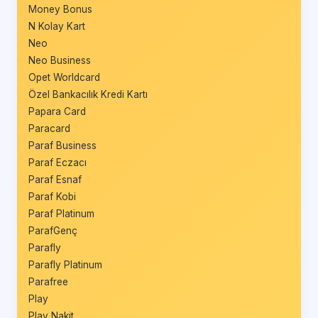
Money Bonus
N Kolay Kart
Neo
Neo Business
Opet Worldcard
Özel Bankacılık Kredi Kartı
Papara Card
Paracard
Paraf Business
Paraf Eczacı
Paraf Esnaf
Paraf Kobi
Paraf Platinum
ParafGenç
Parafly
Parafly Platinum
Parafree
Play
Play Nakit