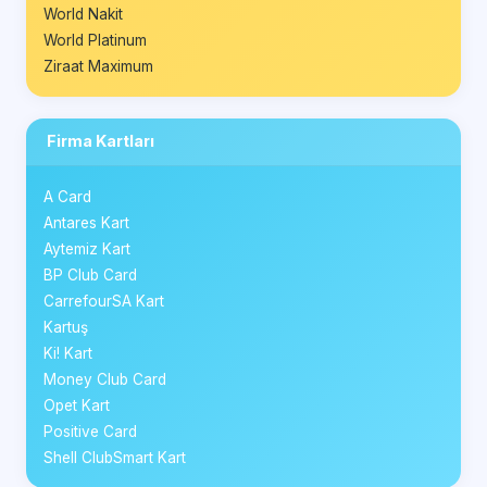
World Nakit
World Platinum
Ziraat Maximum
Firma Kartları
A Card
Antares Kart
Aytemiz Kart
BP Club Card
CarrefourSA Kart
Kartuş
Ki! Kart
Money Club Card
Opet Kart
Positive Card
Shell ClubSmart Kart