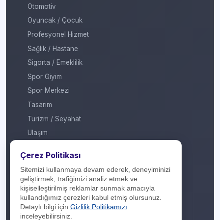
Otomotiv
Oyuncak / Çocuk
Profesyonel Hizmet
Sağlık / Hastane
Sigorta / Emeklilik
Spor Giyim
Spor Merkezi
Tasarım
Turizm / Seyahat
Ulaşım
Veteriner / Pet Shop
Çerez Politikası
Yapı Marketi
Sitemizi kullanmaya devam ederek, deneyiminizi
Yurt Dışı / Duty Free
geliştirmek, trafiğimizi analiz etmek ve
kişiselleştirilmiş reklamlar sunmak amacıyla
Hakkımızda
kullandığımız çerezleri kabul etmiş olursunuz.
Detaylı bilgi için
Gizlilik Politikamızı
İletişim
inceleyebilirsiniz.