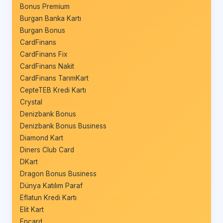
Bonus Premium
Burgan Banka Kartı
Burgan Bonus
CardFinans
CardFinans Fix
CardFinans Nakit
CardFinans TarımKart
CepteTEB Kredi Kartı
Crystal
Denizbank Bonus
Denizbank Bonus Business
Diamond Kart
Diners Club Card
DKart
Dragon Bonus Business
Dünya Katılım Paraf
Eflatun Kredi Kartı
Elit Kart
Encard