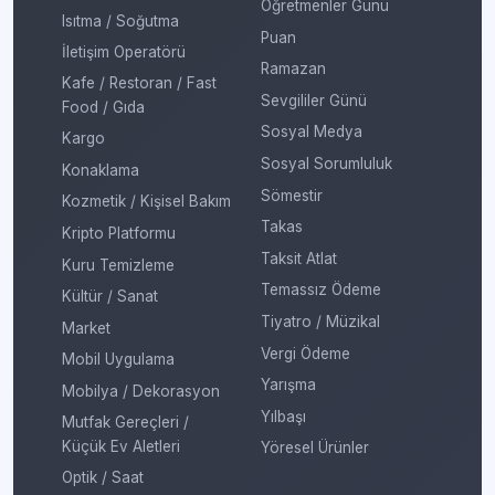
Öğretmenler Günü
Isıtma / Soğutma
Puan
İletişim Operatörü
Ramazan
Kafe / Restoran / Fast
Sevgililer Günü
Food / Gıda
Sosyal Medya
Kargo
Sosyal Sorumluluk
Konaklama
Sömestir
Kozmetik / Kişisel Bakım
Takas
Kripto Platformu
Taksit Atlat
Kuru Temizleme
Temassız Ödeme
Kültür / Sanat
Tiyatro / Müzikal
Market
Vergi Ödeme
Mobil Uygulama
Yarışma
Mobilya / Dekorasyon
Yılbaşı
Mutfak Gereçleri /
Küçük Ev Aletleri
Yöresel Ürünler
Optik / Saat