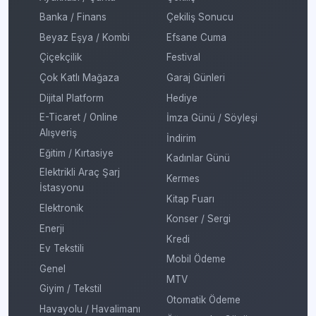
Banka / Finans
Çekiliş Sonucu
Beyaz Eşya / Kombi
Efsane Cuma
Çiçekçilik
Festival
Çok Katlı Mağaza
Garaj Günleri
Dijital Platform
Hediye
E-Ticaret / Online
İmza Günü / Söyleşi
Alışveriş
İndirim
Eğitim / Kırtasiye
Kadınlar Günü
Elektrikli Araç Şarj
Kermes
İstasyonu
Kitap Fuarı
Elektronik
Konser / Sergi
Enerji
Kredi
Ev Tekstili
Mobil Ödeme
Genel
MTV
Giyim / Tekstil
Otomatik Ödeme
Havayolu / Havalimanı