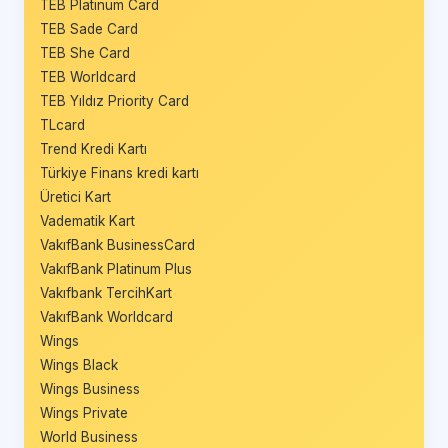
TEB Platinum Card
TEB Sade Card
TEB She Card
TEB Worldcard
TEB Yıldız Priority Card
TLcard
Trend Kredi Kartı
Türkiye Finans kredi kartı
Üretici Kart
Vadematik Kart
VakıfBank BusinessCard
VakıfBank Platinum Plus
Vakıfbank TercihKart
VakıfBank Worldcard
Wings
Wings Black
Wings Business
Wings Private
World Business