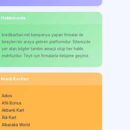
Hakkımızda
kredikartlari.net kampanya yapan firmalar ile
bireyleri bir araya getiren platformdur. Sitemizde
yer alan bilgiler tanıtım amaçlı olup her hakkı
mahfuzdur. Teyit için firmalarla iletişime geçiniz.
Kredi Kartları
Adios
Afili Bonus
Akbank Kart
Âlâ Kart
Albaraka World