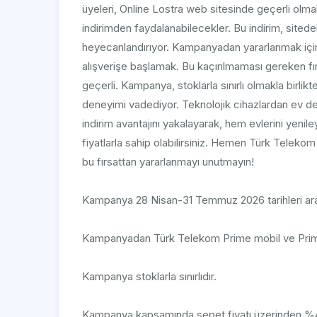
üyeleri, Online Lostra web sitesinde geçerli olma
indirimden faydalanabilecekler. Bu indirim, sitedek
heyecanlandırıyor. Kampanyadan yararlanmak için
alışverişe başlamak. Bu kaçırılmaması gereken fı
geçerli. Kampanya, stoklarla sınırlı olmakla birlikte
deneyimi vadediyor. Teknolojik cihazlardan ev d
indirim avantajını yakalayarak, hem evlerini yenile
fiyatlarla sahip olabilirsiniz. Hemen Türk Teleko
bu fırsattan yararlanmayı unutmayın!
Kampanya 28 Nisan-31 Temmuz 2026 tarihleri aras
Kampanyadan Türk Telekom Prime mobil ve Prime e
Kampanya stoklarla sınırlıdır.
Kampanya kapsamında sepet fiyatı üzerinden %40