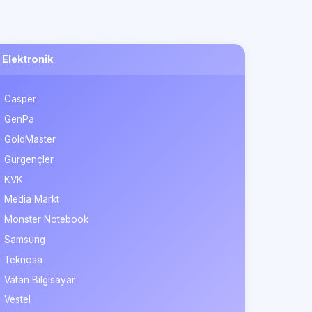
Elektronik
Casper
GenPa
GoldMaster
Gürgençler
KVK
Media Markt
Monster Notebook
Samsung
Teknosa
Vatan Bilgisayar
Vestel