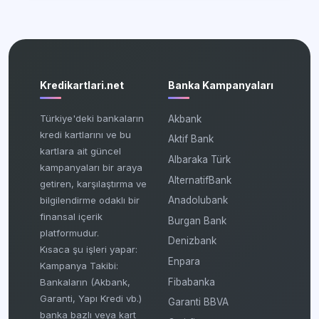
Kredikartlari.net
Banka Kampanyaları
Türkiye'deki bankaların
Akbank
kredi kartlarını ve bu
Aktif Bank
kartlara ait güncel
Albaraka Türk
kampanyaları bir araya
AlternatifBank
getiren, karşılaştırma ve
bilgilendirme odaklı bir
Anadolubank
finansal içerik
Burgan Bank
platformudur.
Denizbank
Kısaca şu işleri yapar:
Enpara
Kampanya Takibi:
Fibabanka
Bankaların (Akbank,
Garanti, Yapı Kredi vb.)
Garanti BBVA
banka bazlı veya kart