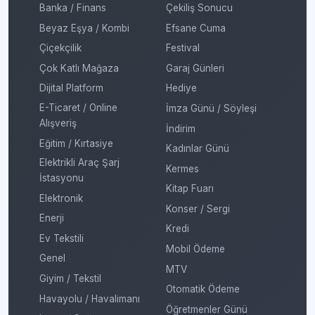
Banka / Finans
Çekiliş Sonucu
Beyaz Eşya / Kombi
Efsane Cuma
Çiçekçilik
Festival
Çok Katlı Mağaza
Garaj Günleri
Dijital Platform
Hediye
E-Ticaret / Online
İmza Günü / Söyleşi
Alışveriş
İndirim
Eğitim / Kırtasiye
Kadınlar Günü
Elektrikli Araç Şarj
Kermes
İstasyonu
Kitap Fuarı
Elektronik
Konser / Sergi
Enerji
Kredi
Ev Tekstili
Mobil Ödeme
Genel
MTV
Giyim / Tekstil
Otomatik Ödeme
Havayolu / Havalimanı
Öğretmenler Günü