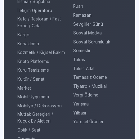
Isıtma / Soğutma
Puan
İletişim Operatörü
Ramazan
Kafe / Restoran / Fast
Sevgililer Günü
Food / Gıda
Sosyal Medya
Kargo
Sosyal Sorumluluk
Konaklama
Sömestir
Kozmetik / Kişisel Bakım
Takas
Kripto Platformu
Taksit Atlat
Kuru Temizleme
Temassız Ödeme
Kültür / Sanat
Tiyatro / Müzikal
Market
Vergi Ödeme
Mobil Uygulama
Yarışma
Mobilya / Dekorasyon
Yılbaşı
Mutfak Gereçleri /
Küçük Ev Aletleri
Yöresel Ürünler
Optik / Saat
Otomotiv