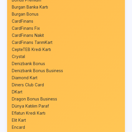
Bonus Premium
Burgan Banka Kartı
Burgan Bonus
CardFinans
CardFinans Fix
CardFinans Nakit
CardFinans TarımKart
CepteTEB Kredi Kartı
Crystal
Denizbank Bonus
Denizbank Bonus Business
Diamond Kart
Diners Club Card
DKart
Dragon Bonus Business
Dünya Katılım Paraf
Eflatun Kredi Kartı
Elit Kart
Encard