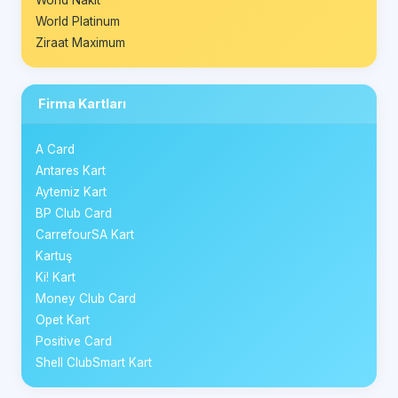
World Nakit
World Platinum
Ziraat Maximum
Firma Kartları
A Card
Antares Kart
Aytemiz Kart
BP Club Card
CarrefourSA Kart
Kartuş
Ki! Kart
Money Club Card
Opet Kart
Positive Card
Shell ClubSmart Kart