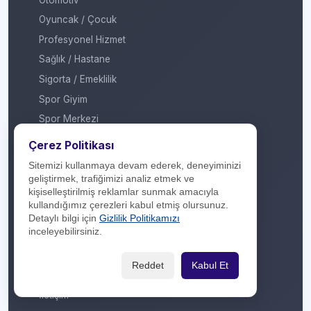
Oyuncak / Çocuk
Profesyonel Hizmet
Sağlık / Hastane
Sigorta / Emeklilik
Spor Giyim
Spor Merkezi
Tasarım
Çerez Politikası
Turizm / Seyahat
Sitemizi kullanmaya devam ederek, deneyiminizi
Ulaşım
geliştirmek, trafiğimizi analiz etmek ve
kişiselleştirilmiş reklamlar sunmak amacıyla
Veteriner / Pet Shop
kullandığımız çerezleri kabul etmiş olursunuz.
Yapı Marketi
Detaylı bilgi için
Gizlilik Politikamızı
inceleyebilirsiniz.
Yurt Dışı / Duty Free
Hakkımızda
Reddet
Kabul Et
İletişim