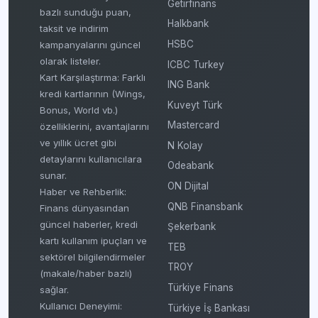
Getirfinans
bazlı sunduğu puan,
Halkbank
taksit ve indirim
HSBC
kampanyalarını güncel
olarak listeler.
ICBC Turkey
Kart Karşılaştırma: Farklı
ING Bank
kredi kartlarının (Wings,
Kuveyt Türk
Bonus, World vb.)
Mastercard
özelliklerini, avantajlarını
ve yıllık ücret gibi
N Kolay
detaylarını kullanıcılara
Odeabank
sunar.
ON Dijital
Haber ve Rehberlik:
QNB Finansbank
Finans dünyasından
güncel haberler, kredi
Şekerbank
kartı kullanım ipuçları ve
TEB
sektörel bilgilendirmeler
TROY
(makale/haber bazlı)
Türkiye Finans
sağlar.
Kullanıcı Deneyimi:
Türkiye İş Bankası