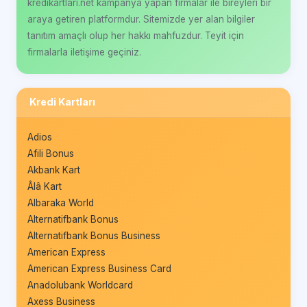
kredikartlari.net kampanya yapan firmalar ile bireyleri bir
araya getiren platformdur. Sitemizde yer alan bilgiler
tanıtım amaçlı olup her hakkı mahfuzdur. Teyit için
firmalarla iletişime geçiniz.
Kredi Kartları
Adios
Afili Bonus
Akbank Kart
Âlâ Kart
Albaraka World
Alternatifbank Bonus
Alternatifbank Bonus Business
American Express
American Express Business Card
Anadolubank Worldcard
Axess Business