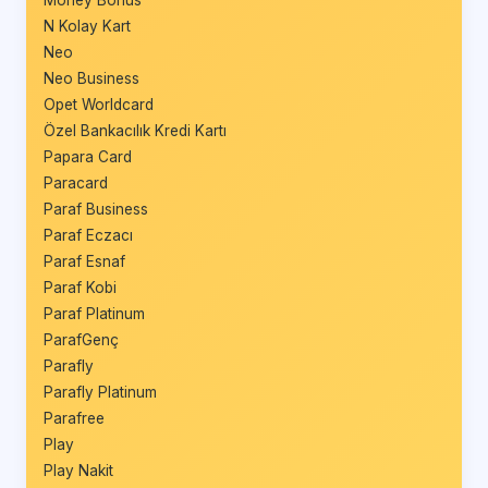
Money Bonus
N Kolay Kart
Neo
Neo Business
Opet Worldcard
Özel Bankacılık Kredi Kartı
Papara Card
Paracard
Paraf Business
Paraf Eczacı
Paraf Esnaf
Paraf Kobi
Paraf Platinum
ParafGenç
Parafly
Parafly Platinum
Parafree
Play
Play Nakit