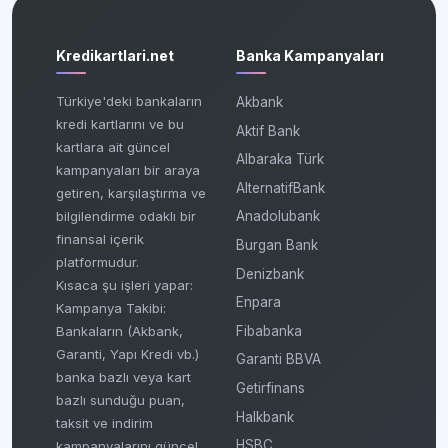
Kredikartlari.net
Banka Kampanyaları
Türkiye'deki bankaların
Akbank
kredi kartlarını ve bu
Aktif Bank
kartlara ait güncel
Albaraka Türk
kampanyaları bir araya
AlternatifBank
getiren, karşılaştırma ve
bilgilendirme odaklı bir
Anadolubank
finansal içerik
Burgan Bank
platformudur.
Denizbank
Kısaca şu işleri yapar:
Enpara
Kampanya Takibi:
Fibabanka
Bankaların (Akbank,
Garanti, Yapı Kredi vb.)
Garanti BBVA
banka bazlı veya kart
Getirfinans
bazlı sunduğu puan,
Halkbank
taksit ve indirim
HSBC
kampanyalarını güncel