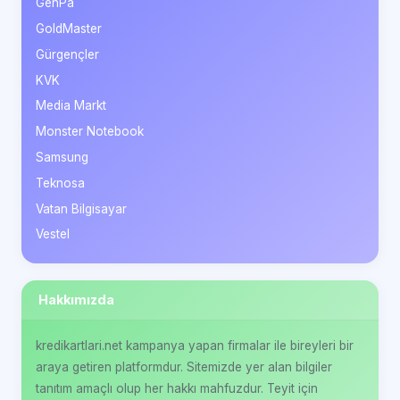
GenPa
GoldMaster
Gürgençler
KVK
Media Markt
Monster Notebook
Samsung
Teknosa
Vatan Bilgisayar
Vestel
Hakkımızda
kredikartlari.net kampanya yapan firmalar ile bireyleri bir
araya getiren platformdur. Sitemizde yer alan bilgiler
tanıtım amaçlı olup her hakkı mahfuzdur. Teyit için