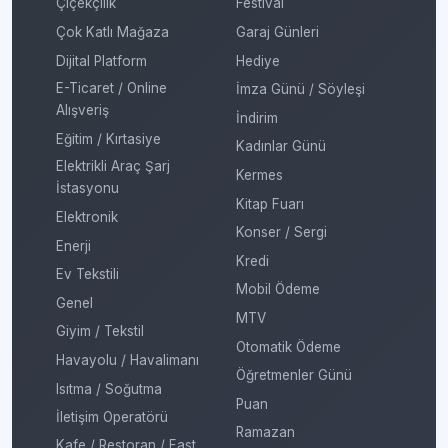
Çiçekçilik
Festival
Çok Katlı Mağaza
Garaj Günleri
Dijital Platform
Hediye
E-Ticaret / Online
İmza Günü / Söyleşi
Alışveriş
İndirim
Eğitim / Kırtasiye
Kadınlar Günü
Elektrikli Araç Şarj
Kermes
İstasyonu
Kitap Fuarı
Elektronik
Konser / Sergi
Enerji
Kredi
Ev Tekstili
Mobil Ödeme
Genel
MTV
Giyim / Tekstil
Otomatik Ödeme
Havayolu / Havalimanı
Öğretmenler Günü
Isıtma / Soğutma
Puan
İletişim Operatörü
Ramazan
Kafe / Restoran / Fast