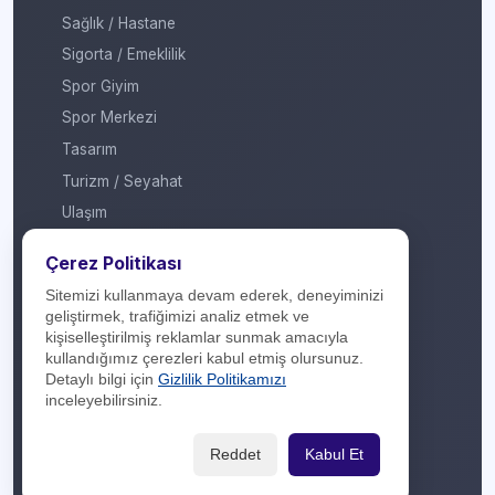
Sağlık / Hastane
Sigorta / Emeklilik
Spor Giyim
Spor Merkezi
Tasarım
Turizm / Seyahat
Ulaşım
Veteriner / Pet Shop
Çerez Politikası
Yapı Marketi
Sitemizi kullanmaya devam ederek, deneyiminizi
Yurt Dışı / Duty Free
geliştirmek, trafiğimizi analiz etmek ve
kişiselleştirilmiş reklamlar sunmak amacıyla
Hakkımızda
kullandığımız çerezleri kabul etmiş olursunuz.
Detaylı bilgi için
Gizlilik Politikamızı
İletişim
inceleyebilirsiniz.
Yasal Yükümlülük
Reddet
Kabul Et
Gizlilik Politikası