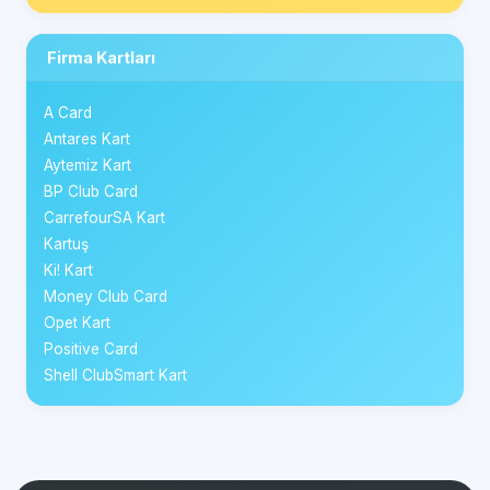
Firma Kartları
A Card
Antares Kart
Aytemiz Kart
BP Club Card
CarrefourSA Kart
Kartuş
Ki! Kart
Money Club Card
Opet Kart
Positive Card
Shell ClubSmart Kart