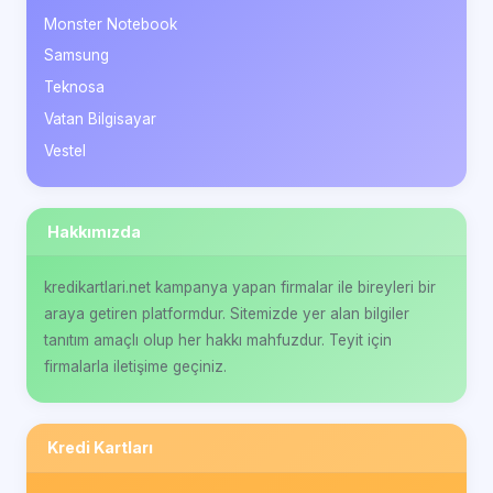
Monster Notebook
Samsung
Teknosa
Vatan Bilgisayar
Vestel
Hakkımızda
kredikartlari.net kampanya yapan firmalar ile bireyleri bir
araya getiren platformdur. Sitemizde yer alan bilgiler
tanıtım amaçlı olup her hakkı mahfuzdur. Teyit için
firmalarla iletişime geçiniz.
Kredi Kartları