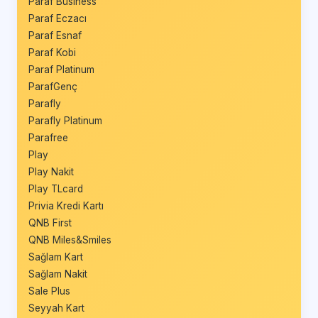
Paraf Business
Paraf Eczacı
Paraf Esnaf
Paraf Kobi
Paraf Platinum
ParafGenç
Parafly
Parafly Platinum
Parafree
Play
Play Nakit
Play TLcard
Privia Kredi Kartı
QNB First
QNB Miles&Smiles
Sağlam Kart
Sağlam Nakit
Sale Plus
Seyyah Kart