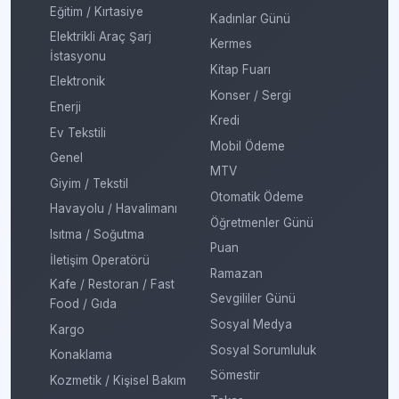
Eğitim / Kırtasiye
Kadınlar Günü
Elektrikli Araç Şarj
Kermes
İstasyonu
Kitap Fuarı
Elektronik
Konser / Sergi
Enerji
Kredi
Ev Tekstili
Mobil Ödeme
Genel
MTV
Giyim / Tekstil
Otomatik Ödeme
Havayolu / Havalimanı
Öğretmenler Günü
Isıtma / Soğutma
Puan
İletişim Operatörü
Ramazan
Kafe / Restoran / Fast
Sevgililer Günü
Food / Gıda
Sosyal Medya
Kargo
Sosyal Sorumluluk
Konaklama
Sömestir
Kozmetik / Kişisel Bakım