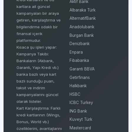
Aktif Bank
kartlara ait güncel
Albaraka Türk
kampanyaları bir araya
AlternatifBank
getiren, karşılaştırma ve
bilgilendirme odaklı bir
Anadolubank
finansal içerik
Burgan Bank
platformudur.
Denizbank
Kısaca şu işleri yapar:
Enpara
Kampanya Takibi:
Fibabanka
Bankaların (Akbank,
Garanti, Yapı Kredi vb.)
Garanti BBVA
banka bazlı veya kart
Getirfinans
bazlı sunduğu puan,
Halkbank
taksit ve indirim
HSBC
kampanyalarını güncel
olarak listeler.
ICBC Turkey
Kart Karşılaştırma: Farklı
ING Bank
kredi kartlarının (Wings,
Kuveyt Türk
Bonus, World vb.)
Mastercard
özelliklerini, avantajlarını