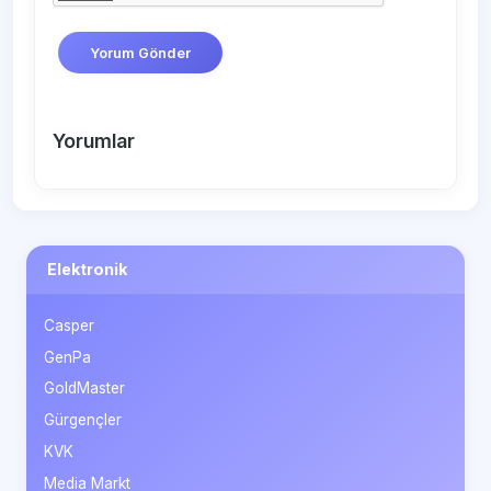
Yorum Gönder
Yorumlar
Elektronik
Casper
GenPa
GoldMaster
Gürgençler
KVK
Media Markt