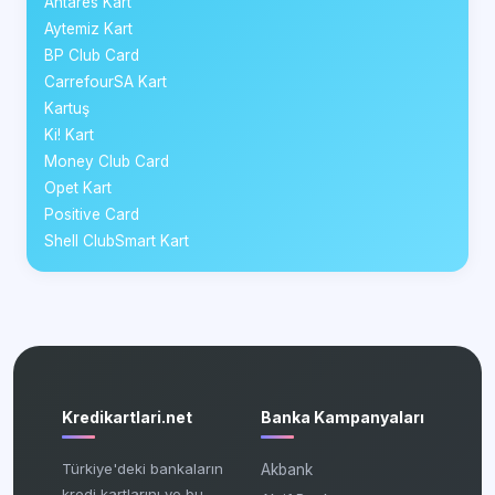
Antares Kart
Aytemiz Kart
BP Club Card
CarrefourSA Kart
Kartuş
Ki! Kart
Money Club Card
Opet Kart
Positive Card
Shell ClubSmart Kart
Kredikartlari.net
Banka Kampanyaları
Türkiye'deki bankaların
Akbank
kredi kartlarını ve bu