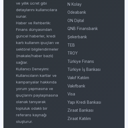
ve yıllık ücret gibi
N Kolay
detaylarını kullanıcılara
Odeabank
sunar.
ON Dijital
Haber ve Rehberlik:
QNB Finansbank
Finans dünyasından
güncel haberler, kredi
Şekerbank
kartı kullanım ipuçları ve
TEB
sektörel bilgilendirmeler
TROY
(makale/haber bazlı)
Türkiye Finans
sağlar.
Kullanıcı Deneyimi:
Türkiye İş Bankası
Kullanıcıların kartlar ve
Vakıf Katılım
kampanyalar hakkında
Vakıfbank
yorum yapmasına ve
Visa
ipuçlarını paylaşmasına
olanak tanıyarak
Yapı Kredi Bankası
topluluk odaklı bir
Ziraat Bankası
referans kaynağı
Ziraat Katılım
oluşturur.