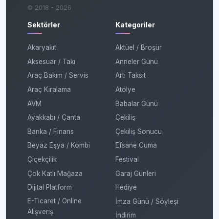
© 2018 - 2026
Sektörler
Kategoriler
Akaryakıt
Aktüel / Broşür
Aksesuar / Takı
Anneler Günü
Araç Bakım / Servis
Artı Taksit
Araç Kiralama
Atölye
AVM
Babalar Günü
Ayakkabı / Çanta
Çekiliş
Banka / Finans
Çekiliş Sonucu
Beyaz Eşya / Kombi
Efsane Cuma
Çiçekçilik
Festival
Çok Katlı Mağaza
Garaj Günleri
Dijital Platform
Hediye
E-Ticaret / Online
İmza Günü / Söyleşi
Alışveriş
İndirim