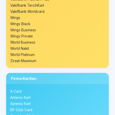
Vakıfbank TercihKart
VakıfBank Worldcard
Wings
Wings Black
Wings Business
Wings Private
World Business
World Nakit
World Platinum
Ziraat Maximum
Firma Kartları
A Card
Antares Kart
Aytemiz Kart
BP Club Card