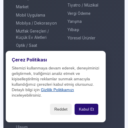
Tiyatro / Müzikal
Market
Vergi Ödeme
Mobil Uygulama
Yarışma
Mobilya / Dekorasyon
Yılbaşı
Mutfak Gereçleri /
Küçük Ev Aletleri
Yöresel Ürünler
Optik / Saat
Otomotiv
Çerez Politikası
Oyuncak / Çocuk
Sitemizi kullanmaya devam ederek, deneyiminizi
Profesyonel Hizmet
geliştirmek, trafiğimizi analiz etmek ve
Sağlık / Hastane
kişiselleştirilmiş reklamlar sunmak amacıyla
kullandığımız çerezleri kabul etmiş olursunuz.
Sigorta / Emeklilik
Detaylı bilgi için
Gizlilik Politikamızı
Spor Giyim
inceleyebilirsiniz.
Spor Merkezi
Reddet
Kabul Et
Tasarım
Turizm / Seyahat
Ulaşım