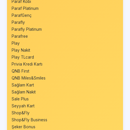
Paraf Kobi
Paraf Platinum
ParafGenç
Parafly
Parafly Platinum
Parafree
Play
Play Nakit
Play TLcard
Privia Kredi Kartı
QNB First
QNB Miles&Smiles
Sağlam Kart
Sağlam Nakit
Sale Plus
Seyyah Kart
Shop&Fly
Shop&Fly Business
Şeker Bonus