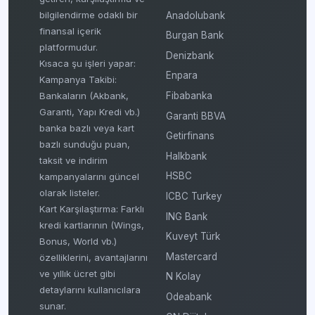
bilgilendirme odaklı bir
Anadolubank
finansal içerik
Burgan Bank
platformudur.
Denizbank
Kısaca şu işleri yapar:
Enpara
Kampanya Takibi:
Fibabanka
Bankaların (Akbank,
Garanti, Yapı Kredi vb.)
Garanti BBVA
banka bazlı veya kart
Getirfinans
bazlı sunduğu puan,
Halkbank
taksit ve indirim
HSBC
kampanyalarını güncel
olarak listeler.
ICBC Turkey
Kart Karşılaştırma: Farklı
ING Bank
kredi kartlarının (Wings,
Kuveyt Türk
Bonus, World vb.)
Mastercard
özelliklerini, avantajlarını
ve yıllık ücret gibi
N Kolay
detaylarını kullanıcılara
Odeabank
sunar.