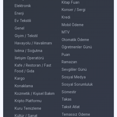
Kitap Fuarı
Elektronik
Konser / Sergi
Enerji
Kredi
Ev Tekstili
Mobil Ödeme
Genel
MTV
Giyim / Tekstil
Otomatik Ödeme
Havayolu / Havalimanı
Öğretmenler Günü
Isıtma / Soğutma
Puan
İletişim Operatörü
Ramazan
Kafe / Restoran / Fast
Sevgililer Günü
Food / Gıda
Sosyal Medya
Kargo
Sosyal Sorumluluk
Konaklama
Sömestir
Kozmetik / Kişisel Bakım
Takas
Kripto Platformu
Taksit Atlat
Kuru Temizleme
Temassız Ödeme
Kültür / Sanat