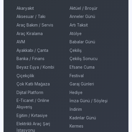
Akaryakıt
Aktüel / Broşür
Aksesuar / Takı
Anneler Günü
Araç Bakım / Servis
Artı Taksit
Araç Kiralama
Atölye
AVM
Babalar Günü
Ayakkabı / Çanta
Çekiliş
Banka / Finans
Çekiliş Sonucu
Beyaz Eşya / Kombi
Efsane Cuma
Çiçekçilik
Festival
Çok Katlı Mağaza
Garaj Günleri
Dijital Platform
Hediye
E-Ticaret / Online
İmza Günü / Söyleşi
Alışveriş
İndirim
Eğitim / Kırtasiye
Kadınlar Günü
Elektrikli Araç Şarj
Kermes
İstasyonu