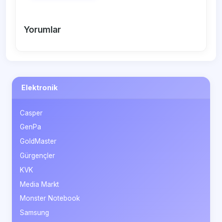
Yorumlar
Elektronik
Casper
GenPa
GoldMaster
Gürgençler
KVK
Media Markt
Monster Notebook
Samsung