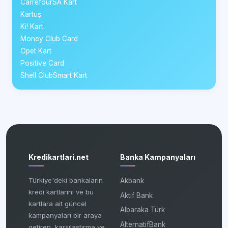
CarrefourSA Kart
Kartuş
Ki! Kart
Money Club Card
Opet Kart
Positive Card
Shell ClubSmart Kart
Kredikartlari.net
Banka Kampanyaları
Türkiye'deki bankaların
Akbank
kredi kartlarını ve bu
Aktif Bank
kartlara ait güncel
Albaraka Türk
kampanyaları bir araya
AlternatifBank
getiren, karşılaştırma ve