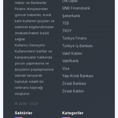
ON Dijital
Haber ve Rehberlik:
QNB Finansbank
Finans dünyasından
güncel haberler, kredi
Şekerbank
kartı kullanım ipuçları ve
TEB
sektörel bilgilendirmeler
TROY
(makale/haber bazlı)
Türkiye Finans
sağlar.
Kullanıcı Deneyimi:
Türkiye İş Bankası
Kullanıcıların kartlar ve
Vakıf Katılım
kampanyalar hakkında
Vakıfbank
yorum yapmasına ve
Visa
ipuçlarını paylaşmasına
olanak tanıyarak
Yapı Kredi Bankası
topluluk odaklı bir
Ziraat Bankası
referans kaynağı
Ziraat Katılım
oluşturur.
© 2018 - 2026
Sektörler
Kategoriler