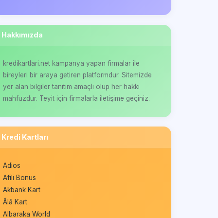
Hakkımızda
kredikartlari.net kampanya yapan firmalar ile
bireyleri bir araya getiren platformdur. Sitemizde
yer alan bilgiler tanıtım amaçlı olup her hakkı
mahfuzdur. Teyit için firmalarla iletişime geçiniz.
Kredi Kartları
Adios
Afili Bonus
Akbank Kart
Âlâ Kart
Albaraka World