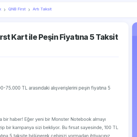
k
QNB First
Artı Taksit
t Kart ile Peşin Fiyatına 5 Taksit
-75.000 TL arasındaki alışverişlerini peşin fiyatına 5
rika bir haber! Eğer yeni bir Monster Notebook almayı
zip bir kampanya sizi bekliyor. Bu fırsat sayesinde, 100 TL
yatına 5 taksite bölünerek cebinizi yormadan ihtiyacınız