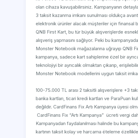
olan cihaza kavuşabilirsiniz. Kampanyanın detayları
3 taksit kazanma imkanı sunulması oldukça avantajl
elektronik ürünler alacak müşteriler için finansal bi
QNB First Kart, bu tür büyük alışverişlerde esnekli
alışveriş yapmasını sağlıyor. Peki bu kampanyada
Monster Notebook mağazalarına uğrayıp QNB First
kampanya, sadece kart sahiplerine özel bir ayrıca
teknolojiyi bir ayrıcalık olmaktan çıkarıp, erişilebi
Monster Notebook modellerini uygun taksit imkanl
100-75.000 TL arası 2 taksitli alışverişlere +3 ta
banka kartları, ticari kredi kartları ve ParaPuan kul
değildir. CardFinans Fix Artı Kampanya üyesi olmak
CardFinans Fix “Artı Kampanya” ücreti vergi dahil 
Kampanyadan faydalanılması halinde bu kampanya
kartının taksit kolay ve harcama öteleme özellik