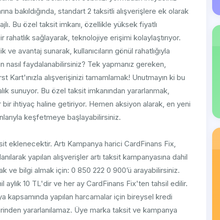
na bakıldığında, standart 2 taksitli alışverişlere ek olarak
ı. Bu özel taksit imkanı, özellikle yüksek fiyatlı
r rahatlık sağlayarak, teknolojiye erişimi kolaylaştırıyor.
k ve avantaj sunarak, kullanıcıların gönül rahatlığıyla
n nasıl faydalanabilirsiniz? Tek yapmanız gereken,
 Kart'ınızla alışverişinizi tamamlamak! Unutmayın ki bu
lık sunuyor. Bu özel taksit imkanından yararlanmak,
lir bir ihtiyaç haline getiriyor. Hemen aksiyon alarak, en yeni
arıyla keşfetmeye başlayabilirsiniz.
ksit eklenecektir. Artı Kampanya harici CardFinans Fix,
lanılarak yapılan alışverişler artı taksit kampanyasına dahil
 ve bilgi almak için: 0 850 222 0 900’ü arayabilirsiniz.
aylık 10 TL'dir ve her ay CardFinans Fix'ten tahsil edilir.
 kapsamında yapılan harcamalar için bireysel kredi
lerinden yararlanılamaz. Üye marka taksit ve kampanya