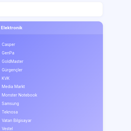
Elektronik
Casper
GenPa
GoldMaster
Gürgençler
KVK
Media Markt
Monster Notebook
Samsung
Teknosa
Vatan Bilgisayar
Vestel