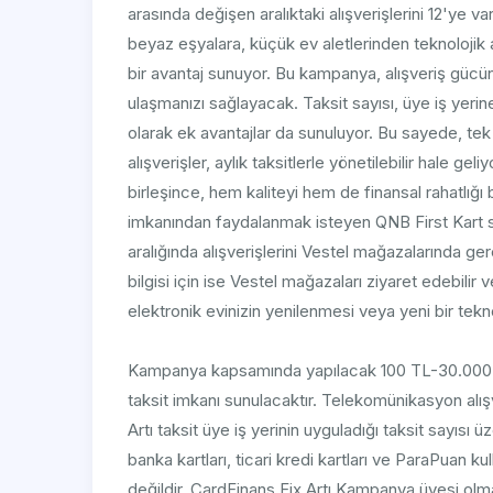
arasında değişen aralıktaki alışverişlerini 12'ye va
beyaz eşyalara, küçük ev aletlerinden teknolojik
bir avantaj sunuyor. Bu kampanya, alışveriş gücün
ulaşmanızı sağlayacak. Taksit sayısı, üye iş yerin
olarak ek avantajlar da sunuluyor. Bu sayede, tek
alışverişler, aylık taksitlerle yönetilebilir hale g
birleşince, hem kaliteyi hem de finansal rahatlığı 
imkanından faydalanmak isteyen QNB First Kart sah
aralığında alışverişlerini Vestel mağazalarında g
bilgisi için ise Vestel mağazaları ziyaret edebilir v
elektronik evinizin yenilenmesi veya yeni bir tekn
Kampanya kapsamında yapılacak 100 TL-30.000 TL tu
taksit imkanı sunulacaktır. Telekomünikasyon alış
Artı taksit üye iş yerinin uyguladığı taksit sayısı
banka kartları, ticari kredi kartları ve ParaPuan kul
değildir. CardFinans Fix Artı Kampanya üyesi olmak