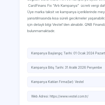
CardFinans Fix “Artı Kampanya” ücreti vergi dahil 
Üye marka taksit ve kampanya içeriklerinde meyda
yansıtılmasında kısa süreli gecikmeler yaşanabil
için detaylı bilgi Vestel'den alınabilir. QNB Finans
bulunmamaktadır.
Kampanya Başlangıç Tarihi: 01 Ocak 2024 Pazart
Kampanya Bitiş Tarihi: 31 Aralık 2026 Perşembe
Kampanya Katılan Firma(lar):
Vestel
Web Adresi:
https://www.vestel.com.tr/