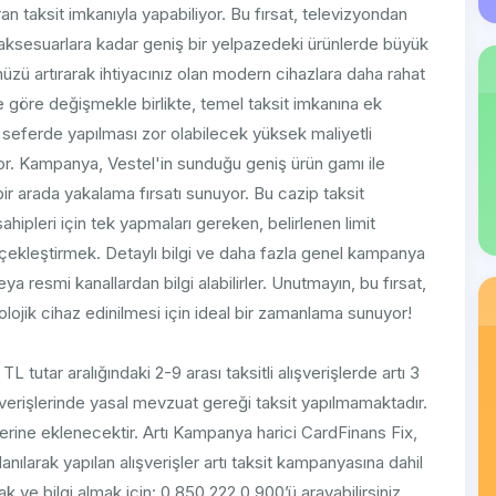
ran taksit imkanıyla yapabiliyor. Bu fırsat, televizyondan
 aksesuarlara kadar geniş bir yelpazedeki ürünlerde büyük
üzü artırarak ihtiyacınız olan modern cihazlara daha rahat
e göre değişmekle birlikte, temel taksit imkanına ek
 seferde yapılması zor olabilecek yüksek maliyetli
eliyor. Kampanya, Vestel'in sunduğu geniş ürün gamı ile
bir arada yakalama fırsatı sunuyor. Bu cazip taksit
ipleri için tek yapmaları gereken, belirlenen limit
erçekleştirmek. Detaylı bilgi ve daha fazla genel kampanya
eya resmi kanallardan bilgi alabilirler. Unutmayın, bu fırsat,
olojik cihaz edinilmesi için ideal bir zamanlama sunuyor!
tar aralığındaki 2-9 arası taksitli alışverişlerde artı 3
verişlerinde yasal mevzuat gereği taksit yapılmamaktadır.
 üzerine eklenecektir. Artı Kampanya harici CardFinans Fix,
lanılarak yapılan alışverişler artı taksit kampanyasına dahil
 ve bilgi almak için: 0 850 222 0 900’ü arayabilirsiniz.