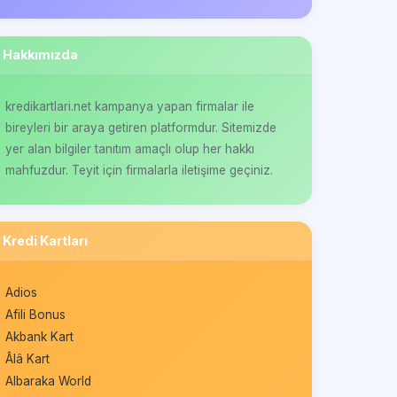
Hakkımızda
kredikartlari.net kampanya yapan firmalar ile
bireyleri bir araya getiren platformdur. Sitemizde
yer alan bilgiler tanıtım amaçlı olup her hakkı
mahfuzdur. Teyit için firmalarla iletişime geçiniz.
Kredi Kartları
Adios
Afili Bonus
Akbank Kart
Âlâ Kart
Albaraka World