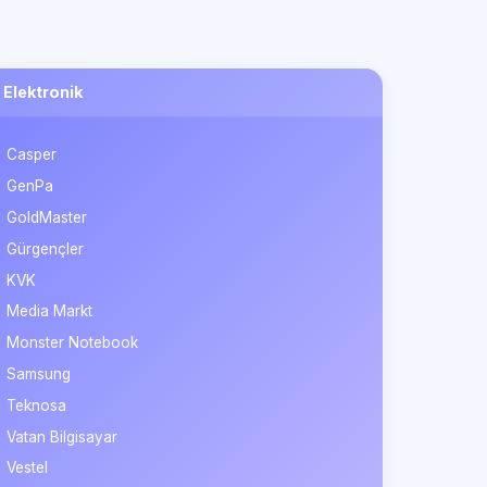
Elektronik
Casper
GenPa
GoldMaster
Gürgençler
KVK
Media Markt
Monster Notebook
Samsung
Teknosa
Vatan Bilgisayar
Vestel