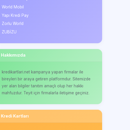
World Mobil
Yapı Kredi Pay
Zorlu World
ZUBİZU
Hakkımızda
kredikartlari.net kampanya yapan firmalar ile
bireyleri bir araya getiren platformdur. Sitemizde
yer alan bilgiler tanıtım amaçlı olup her hakkı
mahfuzdur. Teyit için firmalarla iletişime geçiniz.
Kredi Kartları