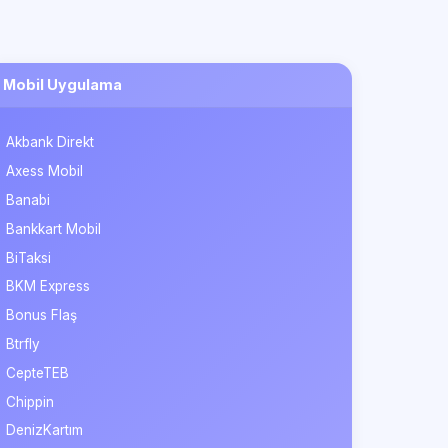
Mobil Uygulama
Akbank Direkt
Axess Mobil
Banabi
Bankkart Mobil
BiTaksi
BKM Express
Bonus Flaş
Btrfly
CepteTEB
Chippin
DenizKartım