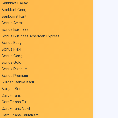
Bankkart Başak
Bankkart Genç
Bankomat Kart
Bonus Amex
Bonus Business
Bonus Business American Express
Bonus Easy
Bonus Flexi
Bonus Genç
Bonus Gold
Bonus Platinum
Bonus Premium
Burgan Banka Kartı
Burgan Bonus
CardFinans
CardFinans Fix
CardFinans Nakit
CardFinans TarımKart