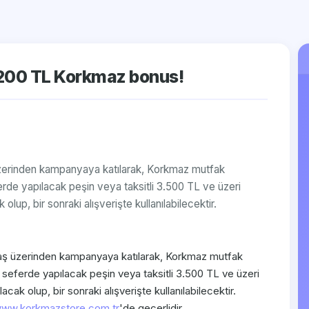
e 200 TL Korkmaz bonus!
üzerinden kampanyaya katılarak, Korkmaz mutfak
de yapılacak peşin veya taksitli 3.500 TL ve üzeri
up, bir sonraki alışverişte kullanılabilecektir.
laş üzerinden kampanyaya katılarak, Korkmaz mutfak
eferde yapılacak peşin veya taksitli 3.500 TL ve üzeri
ak olup, bir sonraki alışverişte kullanılabilecektir.
ww.korkmazstore.com.tr
'de geçerlidir.