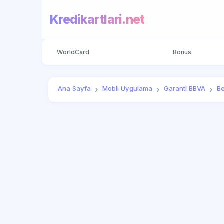
Kredikartlari.net
WorldCard
Bonus
Ana Sayfa
Mobil Uygulama
Garanti BBVA
B