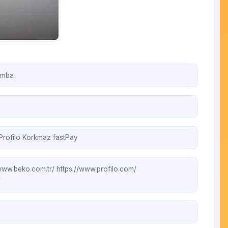
amba
Profilo
Korkmaz
fastPay
/www.beko.com.tr/
https://www.profilo.com/
/