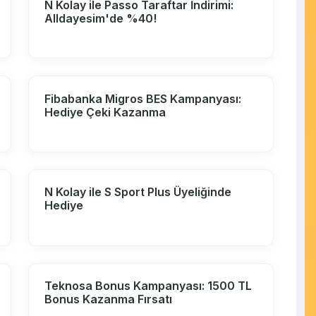
N Kolay ile Passo Taraftar İndirimi:
Alldayesim'de %40!
Fibabanka Migros BES Kampanyası:
Hediye Çeki Kazanma
N Kolay ile S Sport Plus Üyeliğinde
Hediye
Teknosa Bonus Kampanyası: 1500 TL
Bonus Kazanma Fırsatı