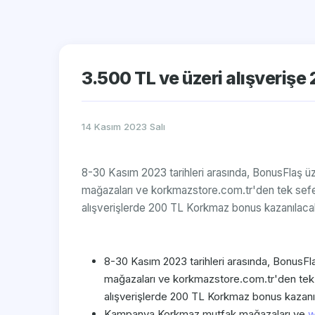
3.500 TL ve üzeri alışveriş
14 Kasım 2023 Salı
8-30 Kasım 2023 tarihleri arasında, BonusFlaş 
mağazaları ve korkmazstore.com.tr'den tek sefer
alışverişlerde 200 TL Korkmaz bonus kazanılacak ol
8-30 Kasım 2023 tarihleri arasında, BonusF
mağazaları ve korkmazstore.com.tr'den tek s
alışverişlerde 200 TL Korkmaz bonus kazanılac
Kampanya Korkmaz mutfak mağazaları ve
w