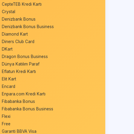
CepteTEB Kredi Kartı
Crystal
Denizbank Bonus
Denizbank Bonus Business
Diamond Kart
Diners Club Card
DKart
Dragon Bonus Business
Dünya Katılım Paraf
Eflatun Kredi Kartı
Elit Kart
Encard
Enpara.com Kredi Kartı
Fibabanka Bonus
Fibabanka Bonus Business
Flexi
Free
Garanti BBVA Visa