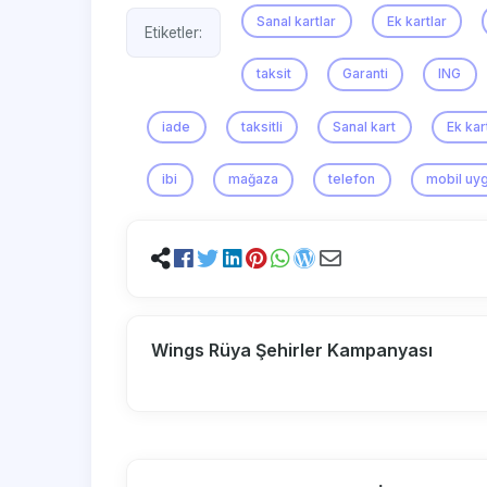
Sanal kartlar
Ek kartlar
Etiketler:
taksit
Garanti
ING
iade
taksitli
Sanal kart
Ek kar
ibi
mağaza
telefon
mobil uy
Wings Rüya Şehirler Kampanyası