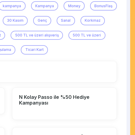
kampanya
Kampanya
Money
BonusFlaş
30 Kasım
Genç
Sanal
Korkmaz
t
500 TL ve üzeri alışveriş
500 TL ve üzeri
gulama
Ticari Kart
N Kolay Passo ile %50 Hediye
Kampanyası