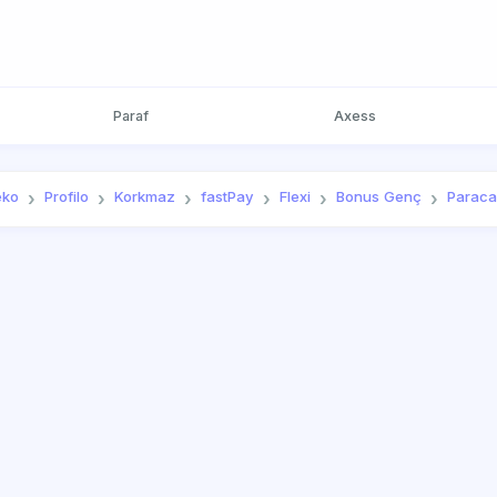
Paraf
Axess
eko
Profilo
Korkmaz
fastPay
Flexi
Bonus Genç
Paraca