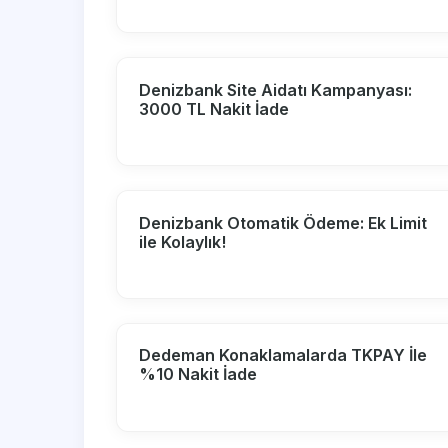
Denizbank Site Aidatı Kampanyası:
3000 TL Nakit İade
Denizbank Otomatik Ödeme: Ek Limit
ile Kolaylık!
Dedeman Konaklamalarda TKPAY İle
%10 Nakit İade