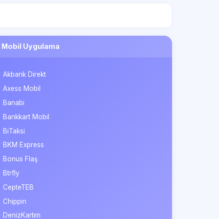
Mobil Uygulama
Akbank Direkt
Axess Mobil
Banabi
Bankkart Mobil
BiTaksi
BKM Express
Bonus Flaş
Btrfly
CepteTEB
Chippin
DenizKartım