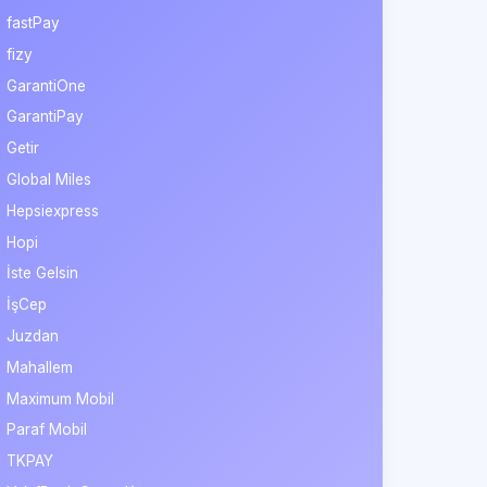
fastPay
fizy
GarantiOne
GarantiPay
Getir
Global Miles
Hepsiexpress
Hopi
İste Gelsin
İşCep
Juzdan
Mahallem
Maximum Mobil
Paraf Mobil
TKPAY