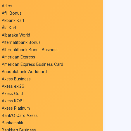
Adios
Afili Bonus
Akbank Kart
Âlâ Kart
Albaraka World
Alternatifbank Bonus
Alternatifbank Bonus Business
American Express
American Express Business Card
Anadolubank Worldcard
Axess Business
Axess exi26
Axess Gold
Axess KOBİ
Axess Platinum
Bank’O Card Axess
Bankamatik
Bankkart Business