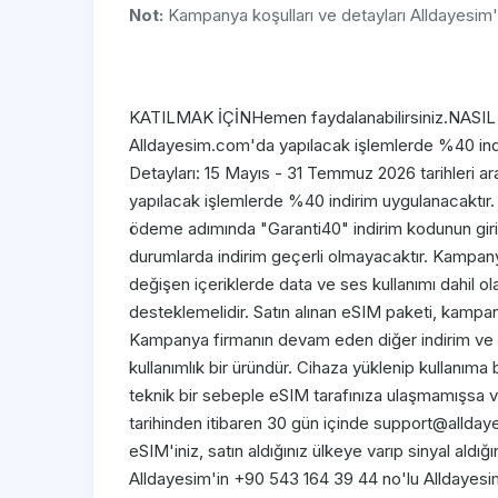
Not:
Kampanya koşulları ve detayları Alldayesim'
KATILMAK İÇİNHemen faydalanabilirsiniz.NASIL
Alldayesim.com'da yapılacak işlemlerde %40 in
Detayları: 15 Mayıs - 31 Temmuz 2026 tarihleri a
yapılacak işlemlerde %40 indirim uygulanacaktı
ödeme adımında "Garanti40" indirim kodunun giril
durumlarda indirim geçerli olmayacaktır. Kampany
değişen içeriklerde data ve ses kullanımı dahil ol
desteklemelidir. Satın alınan eSIM paketi, kampan
Kampanya firmanın devam eden diğer indirim ve kam
kullanımlık bir üründür. Cihaza yüklenip kullanım
teknik bir sebeple eSIM tarafınıza ulaşmamışsa v
tarihinden itibaren 30 gün içinde support@alldaye
eSIM'iniz, satın aldığınız ülkeye varıp sinyal aldı
Alldayesim'in +90 543 164 39 44 no'lu Alldayesi