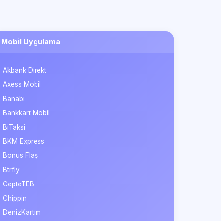
Mobil Uygulama
Akbank Direkt
Axess Mobil
Banabi
Bankkart Mobil
BiTaksi
BKM Express
Bonus Flaş
Btrfly
CepteTEB
Chippin
DenizKartım