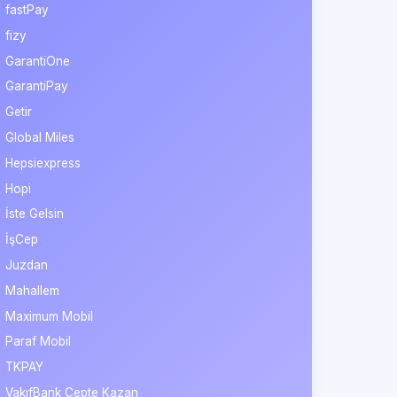
fastPay
fizy
GarantiOne
GarantiPay
Getir
Global Miles
Hepsiexpress
Hopi
İste Gelsin
İşCep
Juzdan
Mahallem
Maximum Mobil
Paraf Mobil
TKPAY
VakıfBank Cepte Kazan