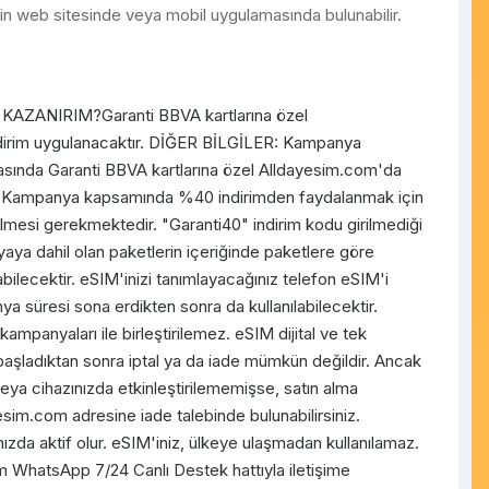
in web sitesinde veya mobil uygulamasında bulunabilir.
 KAZANIRIM?Garanti BBVA kartlarına özel
dirim uygulanacaktır. DİĞER BİLGİLER: Kampanya
rasında Garanti BBVA kartlarına özel Alldayesim.com'da
r. Kampanya kapsamında %40 indirimden faydalanmak için
mesi gerekmektedir. "Garanti40" indirim kodu girilmediği
aya dahil olan paketlerin içeriğinde paketlere göre
abilecektir. eSIM'inizi tanımlayacağınız telefon eSIM'i
ya süresi sona erdikten sonra da kullanılabilecektir.
panyaları ile birleştirilemez. eSIM dijital ve tek
a başladıktan sonra iptal ya da iade mümkün değildir. Ancak
eya cihazınızda etkinleştirilememişse, satın alma
sim.com adresine iade talebinde bulunabilirsiniz.
ğınızda aktif olur. eSIM'iniz, ülkeye ulaşmadan kullanılamaz.
m WhatsApp 7/24 Canlı Destek hattıyla iletişime