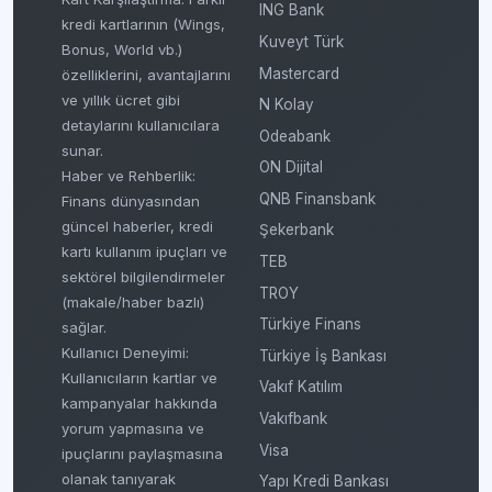
ING Bank
kredi kartlarının (Wings,
Kuveyt Türk
Bonus, World vb.)
Mastercard
özelliklerini, avantajlarını
ve yıllık ücret gibi
N Kolay
detaylarını kullanıcılara
Odeabank
sunar.
ON Dijital
Haber ve Rehberlik:
QNB Finansbank
Finans dünyasından
güncel haberler, kredi
Şekerbank
kartı kullanım ipuçları ve
TEB
sektörel bilgilendirmeler
TROY
(makale/haber bazlı)
Türkiye Finans
sağlar.
Kullanıcı Deneyimi:
Türkiye İş Bankası
Kullanıcıların kartlar ve
Vakıf Katılım
kampanyalar hakkında
Vakıfbank
yorum yapmasına ve
Visa
ipuçlarını paylaşmasına
olanak tanıyarak
Yapı Kredi Bankası