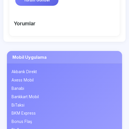
Yorum Gönder
Yorumlar
Mobil Uygulama
Akbank Direkt
Axess Mobil
Banabi
Bankkart Mobil
BiTaksi
BKM Express
Bonus Flaş