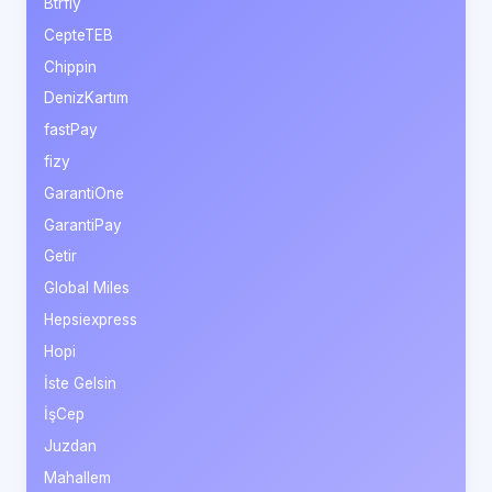
Btrfly
CepteTEB
Chippin
DenizKartım
fastPay
fizy
GarantiOne
GarantiPay
Getir
Global Miles
Hepsiexpress
Hopi
İste Gelsin
İşCep
Juzdan
Mahallem