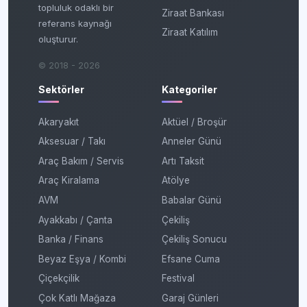
topluluk odaklı bir
Ziraat Bankası
referans kaynağı
Ziraat Katılım
oluşturur.
© 2018 - 2026
Sektörler
Kategoriler
Akaryakıt
Aktüel / Broşür
Aksesuar / Takı
Anneler Günü
Araç Bakım / Servis
Artı Taksit
Araç Kiralama
Atölye
AVM
Babalar Günü
Ayakkabı / Çanta
Çekiliş
Banka / Finans
Çekiliş Sonucu
Beyaz Eşya / Kombi
Efsane Cuma
Çiçekçilik
Festival
Çok Katlı Mağaza
Garaj Günleri