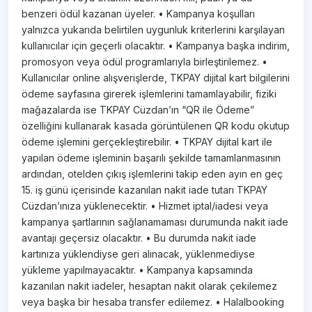
benzeri ödül kazanan üyeler. • Kampanya koşulları
yalnızca yukarıda belirtilen uygunluk kriterlerini karşılayan
kullanıcılar için geçerli olacaktır. • Kampanya başka indirim,
promosyon veya ödül programlarıyla birleştirilemez. •
Kullanıcılar online alışverişlerde, TKPAY dijital kart bilgilerini
ödeme sayfasına girerek işlemlerini tamamlayabilir, fiziki
mağazalarda ise TKPAY Cüzdan’ın “QR ile Ödeme”
özelliğini kullanarak kasada görüntülenen QR kodu okutup
ödeme işlemini gerçekleştirebilir. • TKPAY dijital kart ile
yapılan ödeme işleminin başarılı şekilde tamamlanmasının
ardından, otelden çıkış işlemlerini takip eden ayın en geç
15. iş günü içerisinde kazanılan nakit iade tutarı TKPAY
Cüzdan’ınıza yüklenecektir. • Hizmet iptal/iadesi veya
kampanya şartlarının sağlanamaması durumunda nakit iade
avantajı geçersiz olacaktır. • Bu durumda nakit iade
kartınıza yüklendiyse geri alınacak, yüklenmediyse
yükleme yapılmayacaktır. • Kampanya kapsamında
kazanılan nakit iadeler, hesaptan nakit olarak çekilemez
veya başka bir hesaba transfer edilemez. • Halalbooking