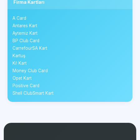
Firma Kartları
A Card
Antares Kart
Aytemiz Kart
BP Club Card
CarrefourSA Kart
Kartuş
Ki! Kart
Money Club Card
Opet Kart
Positive Card
Shell ClubSmart Kart