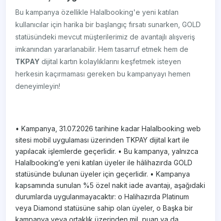
Bu kampanya özellikle Halalbooking'e yeni katılan
kullanıcılar için harika bir başlangıç fırsatı sunarken, GOLD
statüsündeki mevcut müşterilerimiz de avantajlı alışveriş
imkanından yararlanabilir. Hem tasarruf etmek hem de
TKPAY
dijital kartın kolaylıklarını keşfetmek isteyen
herkesin kaçırmaması gereken bu kampanyayı hemen
deneyimleyin!
• Kampanya, 31.07.2026 tarihine kadar Halalbooking web
sitesi mobil uygulaması üzerinden TKPAY dijital kart ile
yapılacak işlemlerde geçerlidir. • Bu kampanya, yalnızca
Halalbooking’e yeni katılan üyeler ile hâlihazırda GOLD
statüsünde bulunan üyeler için geçerlidir. • Kampanya
kapsamında sunulan %5 özel nakit iade avantajı, aşağıdaki
durumlarda uygulanmayacaktır: o Halihazırda Platinum
veya Diamond statüsüne sahip olan üyeler, o Başka bir
kampanya veya ortaklık üzerinden mil, puan ya da