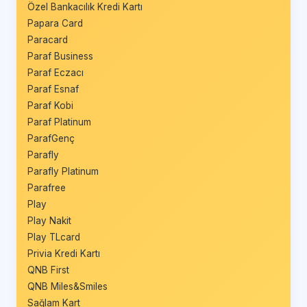
Özel Bankacılık Kredi Kartı
Papara Card
Paracard
Paraf Business
Paraf Eczacı
Paraf Esnaf
Paraf Kobi
Paraf Platinum
ParafGenç
Parafly
Parafly Platinum
Parafree
Play
Play Nakit
Play TLcard
Privia Kredi Kartı
QNB First
QNB Miles&Smiles
Sağlam Kart