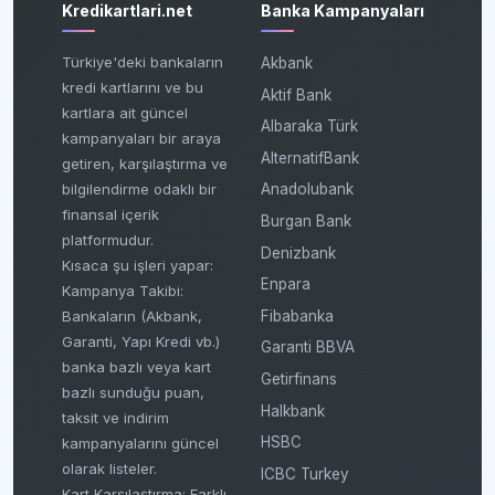
Kredikartlari.net
Banka Kampanyaları
Türkiye'deki bankaların
Akbank
kredi kartlarını ve bu
Aktif Bank
kartlara ait güncel
Albaraka Türk
kampanyaları bir araya
AlternatifBank
getiren, karşılaştırma ve
bilgilendirme odaklı bir
Anadolubank
finansal içerik
Burgan Bank
platformudur.
Denizbank
Kısaca şu işleri yapar:
Enpara
Kampanya Takibi:
Fibabanka
Bankaların (Akbank,
Garanti, Yapı Kredi vb.)
Garanti BBVA
banka bazlı veya kart
Getirfinans
bazlı sunduğu puan,
Halkbank
taksit ve indirim
HSBC
kampanyalarını güncel
olarak listeler.
ICBC Turkey
Kart Karşılaştırma: Farklı