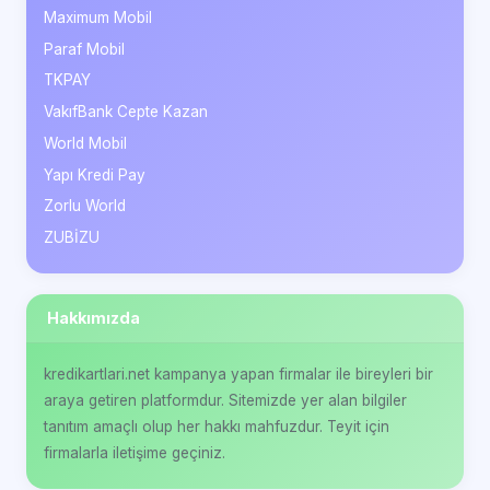
Maximum Mobil
Paraf Mobil
TKPAY
VakıfBank Cepte Kazan
World Mobil
Yapı Kredi Pay
Zorlu World
ZUBİZU
Hakkımızda
kredikartlari.net kampanya yapan firmalar ile bireyleri bir
araya getiren platformdur. Sitemizde yer alan bilgiler
tanıtım amaçlı olup her hakkı mahfuzdur. Teyit için
firmalarla iletişime geçiniz.