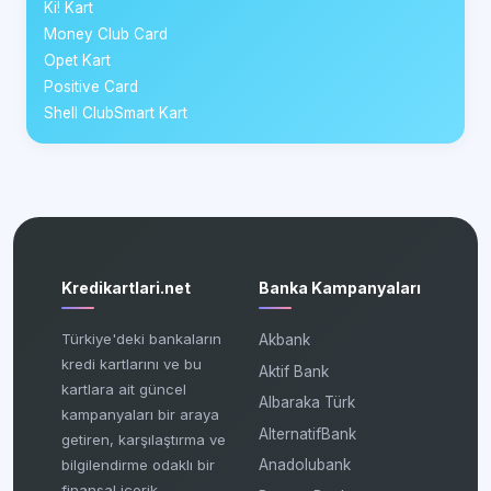
Ki! Kart
Money Club Card
Opet Kart
Positive Card
Shell ClubSmart Kart
Kredikartlari.net
Banka Kampanyaları
Türkiye'deki bankaların
Akbank
kredi kartlarını ve bu
Aktif Bank
kartlara ait güncel
Albaraka Türk
kampanyaları bir araya
AlternatifBank
getiren, karşılaştırma ve
bilgilendirme odaklı bir
Anadolubank
finansal içerik