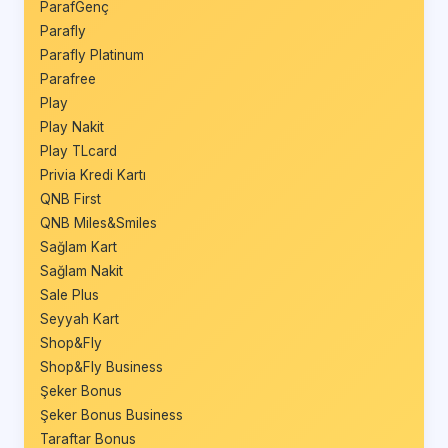
ParafGenç
Parafly
Parafly Platinum
Parafree
Play
Play Nakit
Play TLcard
Privia Kredi Kartı
QNB First
QNB Miles&Smiles
Sağlam Kart
Sağlam Nakit
Sale Plus
Seyyah Kart
Shop&Fly
Shop&Fly Business
Şeker Bonus
Şeker Bonus Business
Taraftar Bonus