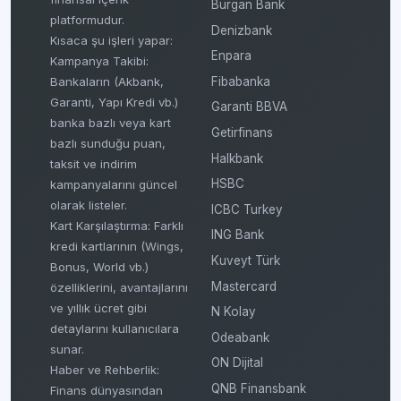
Burgan Bank
platformudur.
Denizbank
Kısaca şu işleri yapar:
Enpara
Kampanya Takibi:
Fibabanka
Bankaların (Akbank,
Garanti, Yapı Kredi vb.)
Garanti BBVA
banka bazlı veya kart
Getirfinans
bazlı sunduğu puan,
Halkbank
taksit ve indirim
HSBC
kampanyalarını güncel
olarak listeler.
ICBC Turkey
Kart Karşılaştırma: Farklı
ING Bank
kredi kartlarının (Wings,
Kuveyt Türk
Bonus, World vb.)
Mastercard
özelliklerini, avantajlarını
ve yıllık ücret gibi
N Kolay
detaylarını kullanıcılara
Odeabank
sunar.
ON Dijital
Haber ve Rehberlik:
QNB Finansbank
Finans dünyasından