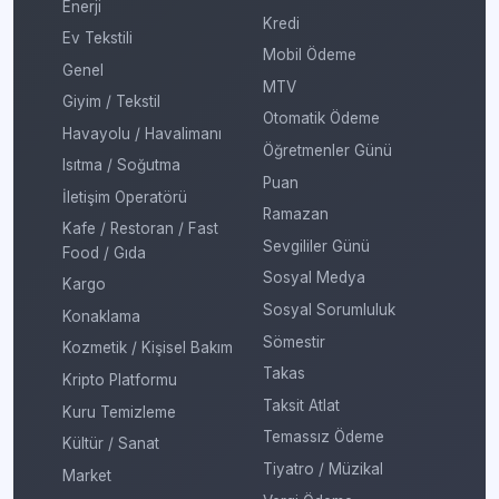
Enerji
Kredi
Ev Tekstili
Mobil Ödeme
Genel
MTV
Giyim / Tekstil
Otomatik Ödeme
Havayolu / Havalimanı
Öğretmenler Günü
Isıtma / Soğutma
Puan
İletişim Operatörü
Ramazan
Kafe / Restoran / Fast
Sevgililer Günü
Food / Gıda
Sosyal Medya
Kargo
Sosyal Sorumluluk
Konaklama
Sömestir
Kozmetik / Kişisel Bakım
Takas
Kripto Platformu
Taksit Atlat
Kuru Temizleme
Temassız Ödeme
Kültür / Sanat
Tiyatro / Müzikal
Market