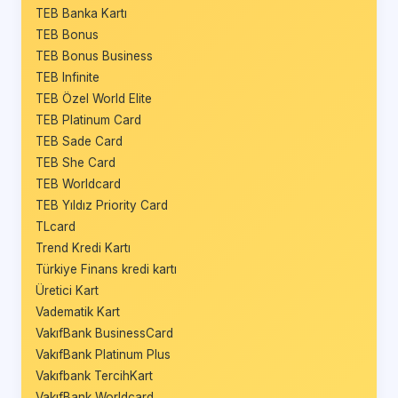
TEB Banka Kartı
TEB Bonus
TEB Bonus Business
TEB Infinite
TEB Özel World Elite
TEB Platinum Card
TEB Sade Card
TEB She Card
TEB Worldcard
TEB Yıldız Priority Card
TLcard
Trend Kredi Kartı
Türkiye Finans kredi kartı
Üretici Kart
Vadematik Kart
VakıfBank BusinessCard
VakıfBank Platinum Plus
Vakıfbank TercihKart
VakıfBank Worldcard