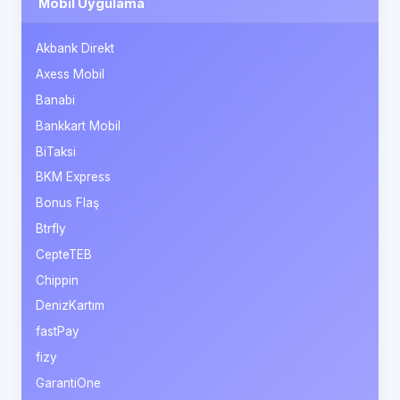
Mobil Uygulama
Akbank Direkt
Axess Mobil
Banabi
Bankkart Mobil
BiTaksi
BKM Express
Bonus Flaş
Btrfly
CepteTEB
Chippin
DenizKartım
fastPay
fizy
GarantiOne