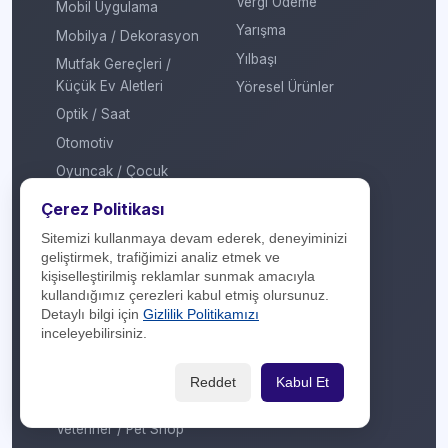
Vergi Ödeme
Mobil Uygulama
Yarışma
Mobilya / Dekorasyon
Yılbaşı
Mutfak Gereçleri /
Küçük Ev Aletleri
Yöresel Ürünler
Optik / Saat
Otomotiv
Oyuncak / Çocuk
Profesyonel Hizmet
Çerez Politikası
Sağlık / Hastane
Sitemizi kullanmaya devam ederek, deneyiminizi
Sigorta / Emeklilik
geliştirmek, trafiğimizi analiz etmek ve
kişiselleştirilmiş reklamlar sunmak amacıyla
Spor Giyim
kullandığımız çerezleri kabul etmiş olursunuz.
Spor Merkezi
Detaylı bilgi için
Gizlilik Politikamızı
inceleyebilirsiniz.
Tasarım
Turizm / Seyahat
Reddet
Kabul Et
Ulaşım
Veteriner / Pet Shop