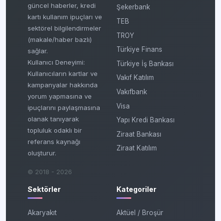
güncel haberler, kredi
Şekerbank
kartı kullanım ipuçları ve
TEB
sektörel bilgilendirmeler
TROY
(makale/haber bazlı)
Türkiye Finans
sağlar.
Kullanıcı Deneyimi:
Türkiye İş Bankası
Kullanıcıların kartlar ve
Vakıf Katılım
kampanyalar hakkında
Vakıfbank
yorum yapmasına ve
Visa
ipuçlarını paylaşmasına
olanak tanıyarak
Yapı Kredi Bankası
topluluk odaklı bir
Ziraat Bankası
referans kaynağı
Ziraat Katılım
oluşturur.
© 2018 - 2026
Sektörler
Kategoriler
Akaryakıt
Aktüel / Broşür