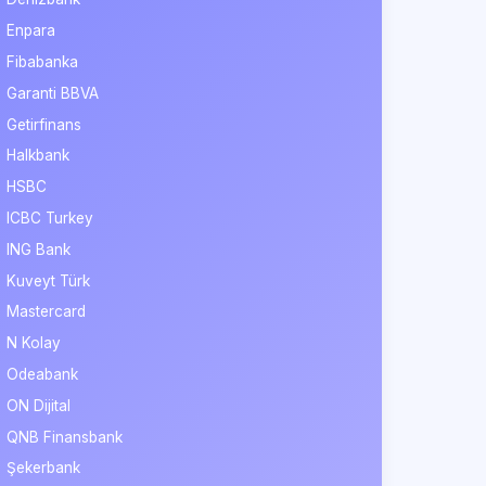
Enpara
Fibabanka
Garanti BBVA
Getirfinans
Halkbank
HSBC
ICBC Turkey
ING Bank
Kuveyt Türk
Mastercard
N Kolay
Odeabank
ON Dijital
QNB Finansbank
Şekerbank