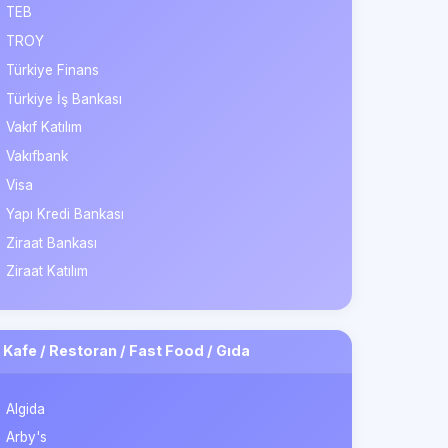
TEB
TROY
Türkiye Finans
Türkiye İş Bankası
Vakıf Katılım
Vakıfbank
Visa
Yapı Kredi Bankası
Ziraat Bankası
Ziraat Katılım
Kafe / Restoran / Fast Food / Gıda
Algida
Arby's