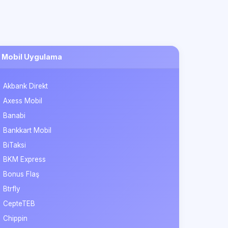
Mobil Uygulama
Akbank Direkt
Axess Mobil
Banabi
Bankkart Mobil
BiTaksi
BKM Express
Bonus Flaş
Btrfly
CepteTEB
Chippin