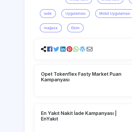
iade
Uygulaması
Mobil Uygulaması
mağaza
Ekim
Opet Tokenflex Fasty Market Puan
Kampanyası
En Yakıt Nakit İade Kampanyası |
EnYakıt