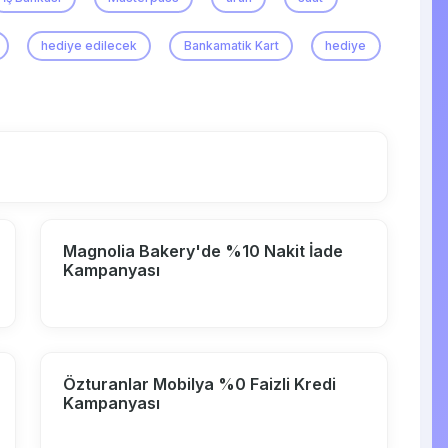
hediye edilecek
Bankamatik Kart
hediye
Magnolia Bakery'de %10 Nakit İade
Kampanyası
Özturanlar Mobilya %0 Faizli Kredi
Kampanyası