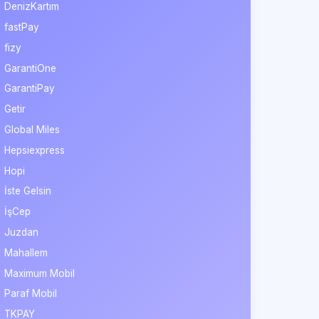
DenizKartım
fastPay
fizy
GarantiOne
GarantiPay
Getir
Global Miles
Hepsiexpress
Hopi
İste Gelsin
İşCep
Juzdan
Mahallem
Maximum Mobil
Paraf Mobil
TKPAY