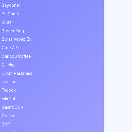
Baydöner
BigChefs
BiSU
Burger King
Bursa Kebap Evi
Cafe APlus
Caribou Coffee
Çitlekçi
Divan Pastanesi
Domino's
Fedbox
FiltrCafe
GastroClub
Godiva
Golf