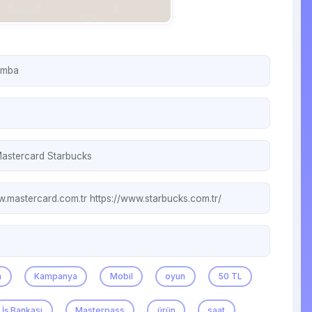
amba
astercard
Starbucks
w.mastercard.com.tr
https://www.starbucks.com.tr/
a
Kampanya
Mobil
oyun
50 TL
İş Bankası
Masterpass
ürün
saat