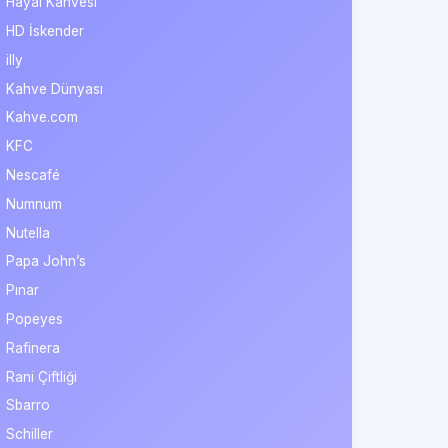
Hayal Kahvesi
HD İskender
illy
Kahve Dünyası
Kahve.com
KFC
Nescafé
Numnum
Nutella
Papa John’s
Pınar
Popeyes
Rafinera
Rani Çiftliği
Sbarro
Schiller