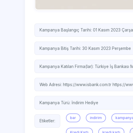
Kampanya Başlangıç Tarihi: 01 Kasım 2023 Çarş
Kampanya Bitiş Tarihi: 30 Kasım 2023 Perşembe
Kampanya Katılan Firma(lar):
Türkiye İş Bankası
M
Web Adresi:
https://www.isbank.com.tr
https://ww
Kampanya Türü:
İndirim
Hediye
bar
indirim
kampany
Etiketler:
Kredi Kartı
kredi kartı