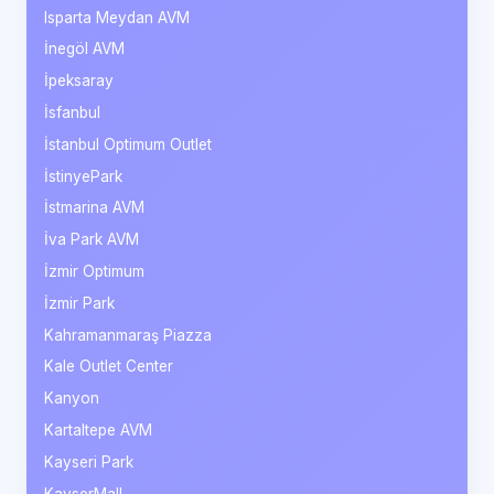
Isparta Meydan AVM
İnegöl AVM
İpeksaray
İsfanbul
İstanbul Optimum Outlet
İstinyePark
İstmarina AVM
İva Park AVM
İzmir Optimum
İzmir Park
Kahramanmaraş Piazza
Kale Outlet Center
Kanyon
Kartaltepe AVM
Kayseri Park
KayserMall