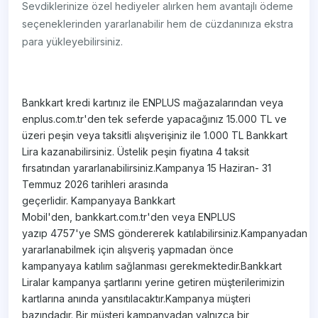
Sevdiklerinize özel hediyeler alırken hem avantajlı ödeme
seçeneklerinden yararlanabilir hem de cüzdanınıza ekstra
para yükleyebilirsiniz.
Bankkart kredi kartınız ile ENPLUS mağazalarından veya
enplus.com.tr'den tek seferde yapacağınız 15.000 TL ve
üzeri peşin veya taksitli alışverişiniz ile 1.000 TL Bankkart
Lira kazanabilirsiniz. Üstelik peşin fiyatına 4 taksit
fırsatından yararlanabilirsiniz.Kampanya 15 Haziran- 31
Temmuz 2026 tarihleri arasında
geçerlidir. Kampanyaya Bankkart
Mobil'den, bankkart.com.tr'den veya ENPLUS
yazıp 4757'ye SMS göndererek katılabilirsiniz.Kampanyadan
yararlanabilmek için alışveriş yapmadan önce
kampanyaya katılım sağlanması gerekmektedir.Bankkart
Liralar kampanya şartlarını yerine getiren müşterilerimizin
kartlarına anında yansıtılacaktır.Kampanya müşteri
bazındadır. Bir müşteri kampanyadan yalnızca bir