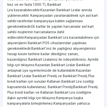
kez ve en fazla 1.000 TL Bankkart
Lira kazanabilecektir.Kazanılan Bankkart Liralar anında
yüklenecektir. Kampanyadan yararlanabilmek için asıl kart
sahibi tarafından kampanyaya katılım sağlanması
gerekmektedir.Ek kartlar ile yapılan harcamalar asıl kart
sahibi müşterinin harcamalarına dahil
edilecektir.Kampanyadan Bankkart Lira kazanılabilmesi için
alışverişlerin Bankkart POS cihazlarından yapılması
gerekmektedir.Bankkart'ınız ile yaptığınız alışverişlerinizi
hesap kesim tarihine kadar dilediğiniz zaman,
kazandığınız Bankkart Liralarınız ile ödeyebilirsiniz. Ayrıntılı
bilgi için tıklayınız.Kazanılan Bankkart Liralar Bankkart
anlaşmalı üye işyerlerimizde de kullanılabilir.Kazanılan
Bankkart Liralar Bankkart Prestij ve Bankkart Prestij Plus
kredi kartları için sunulan Katlanan Bankkart Lira özelliği
kapsamında kullanılamaz. Bankkart Prestij/Bankkart Prestij
Plus kredi kartları ve Katlanan Bankkart Lira özelliğine
ilişkin ayrıntılı bilgi için tıklayınız.Kampanya başka
kampanyalarla birleştirilemez.Kampanyadan yalnızca