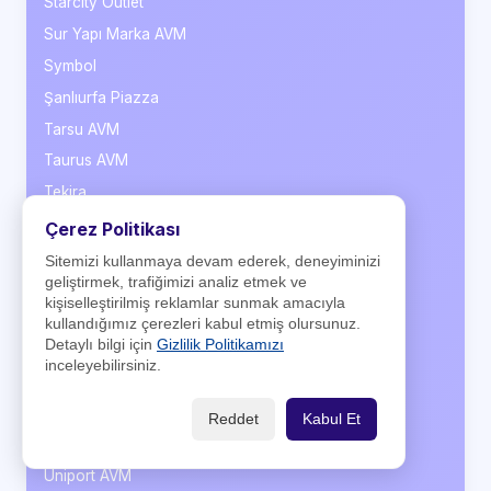
Starcity Outlet
Sur Yapı Marka AVM
Symbol
Şanlıurfa Piazza
Tarsu AVM
Taurus AVM
Tekira
Tepe Nautilus
Çerez Politikası
Teras Park
Sitemizi kullanmaya devam ederek, deneyiminizi
geliştirmek, trafiğimizi analiz etmek ve
TerraCity
kişiselleştirilmiş reklamlar sunmak amacıyla
Torium
kullandığımız çerezleri kabul etmiş olursunuz.
Detaylı bilgi için
Gizlilik Politikamızı
Trabzon Cevahir Outlet
inceleyebilirsiniz.
Trend Arena
Troypark
Reddet
Kabul Et
Trump AVM
Uniport AVM