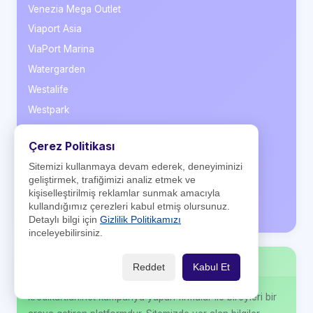
Venezia Mega Outlet
Viaport Asia
ViaPort Marina
Watergarden
Westalife
Westpark
Yaylada
Çerez Politikası
Yeşilyurt AVM
Sitemizi kullanmaya devam ederek, deneyiminizi
Zafer Plaza
geliştirmek, trafiğimizi analiz etmek ve
Zeruj Port
kişiselleştirilmiş reklamlar sunmak amacıyla
kullandığımız çerezleri kabul etmiş olursunuz.
Zorlu Center
Detaylı bilgi için
Gizlilik Politikamızı
inceleyebilirsiniz.
Hakkımızda
Reddet
Kabul Et
kredikartlari.net kampanya yapan firmalar ile bireyleri bir