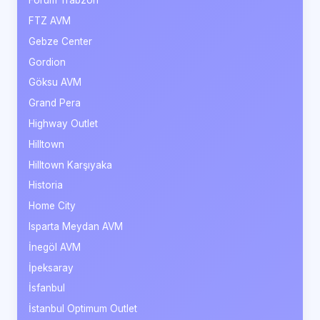
Forum Trabzon
FTZ AVM
Gebze Center
Gordion
Göksu AVM
Grand Pera
Highway Outlet
Hilltown
Hilltown Karşıyaka
Historia
Home City
Isparta Meydan AVM
İnegöl AVM
İpeksaray
İsfanbul
İstanbul Optimum Outlet