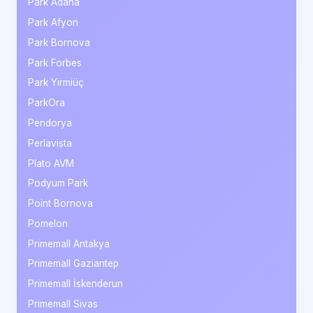
Park Adana
Park Afyon
Park Bornova
Park Forbes
Park Yirmiüç
ParkOra
Pendorya
Perlavista
Plato AVM
Podyum Park
Point Bornova
Pomelon
Primemall Antakya
Primemall Gaziantep
Primemall İskenderun
Primemall Sivas