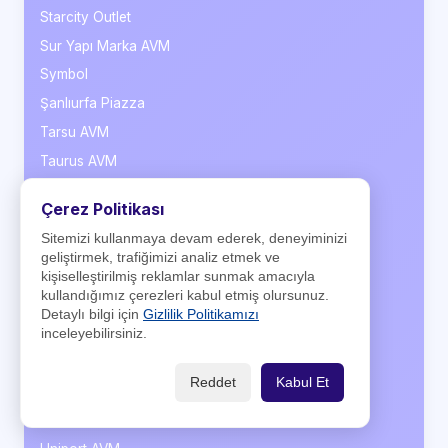
Starcity Outlet
Sur Yapı Marka AVM
Symbol
Şanlıurfa Piazza
Tarsu AVM
Taurus AVM
Tekira
Çerez Politikası
Tepe Nautilus
Sitemizi kullanmaya devam ederek, deneyiminizi
Teras Park
geliştirmek, trafiğimizi analiz etmek ve
TerraCity
kişiselleştirilmiş reklamlar sunmak amacıyla
kullandığımız çerezleri kabul etmiş olursunuz.
Torium
Detaylı bilgi için
Gizlilik Politikamızı
Trabzon Cevahir Outlet
inceleyebilirsiniz.
Trend Arena
Reddet
Kabul Et
Troypark
Trump AVM