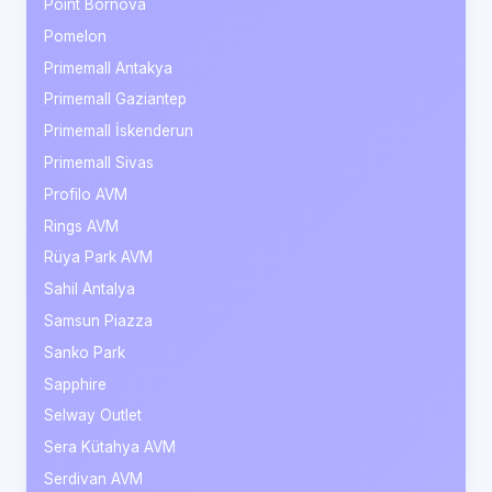
Point Bornova
Pomelon
Primemall Antakya
Primemall Gaziantep
Primemall İskenderun
Primemall Sivas
Profilo AVM
Rings AVM
Rüya Park AVM
Sahil Antalya
Samsun Piazza
Sanko Park
Sapphire
Selway Outlet
Sera Kütahya AVM
Serdivan AVM