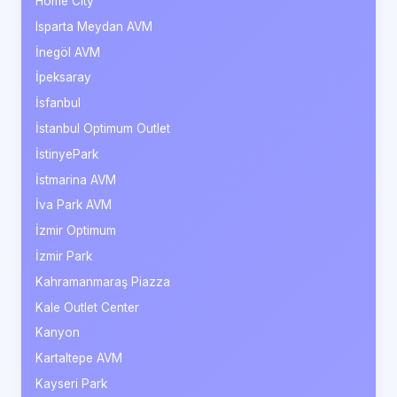
Home City
Isparta Meydan AVM
İnegöl AVM
İpeksaray
İsfanbul
İstanbul Optimum Outlet
İstinyePark
İstmarina AVM
İva Park AVM
İzmir Optimum
İzmir Park
Kahramanmaraş Piazza
Kale Outlet Center
Kanyon
Kartaltepe AVM
Kayseri Park