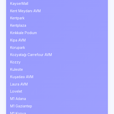
KayserMall
Kent Meydanı AVM
Kentpark
Kentplaza
Kırıkkale Podium
Kipa AVM
Korupark
Kozyatağı Carrefour AVM
Kozzy
Kulesite
Kuşadası AVM
Laura AVM
Lovelet
M1 Adana
M1 Gaziantep
M1 Konya