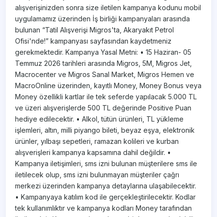
alışverişinizden sonra size iletilen kampanya kodunu mobil
uygulamamız üzerinden İş birliği kampanyaları arasında
bulunan “Tatil Alışverişi Migros'ta, Akaryakıt Petrol
Ofisi'nde!” kampanyası sayfasından kaydetmeniz
gerekmektedir. Kampanya Yasal Metni: • 15 Haziran- 05
Temmuz 2026 tarihleri arasında Migros, 5M, Migros Jet,
Macrocenter ve Migros Sanal Market, Migros Hemen ve
MacroOnline üzerinden, kayıtlı Money, Money Bonus veya
Money özellikli kartlar ile tek seferde yapılacak 5.000 TL
ve üzeri alışverişlerde 500 TL değerinde Positive Puan
hediye edilecektir. • Alkol, tütün ürünleri, TL yükleme
işlemleri, altın, milli piyango bileti, beyaz eşya, elektronik
ürünler, yılbaşı sepetleri, ramazan kolileri ve kurban
alışverişleri kampanya kapsamına dahil değildir. •
Kampanya iletişimleri, sms izni bulunan müşterilere sms ile
iletilecek olup, sms izni bulunmayan müşteriler çağrı
merkezi üzerinden kampanya detaylarına ulaşabilecektir.
• Kampanyaya katılım kod ile gerçekleştirilecektir. Kodlar
tek kullanımlıktır ve kampanya kodları Money tarafından